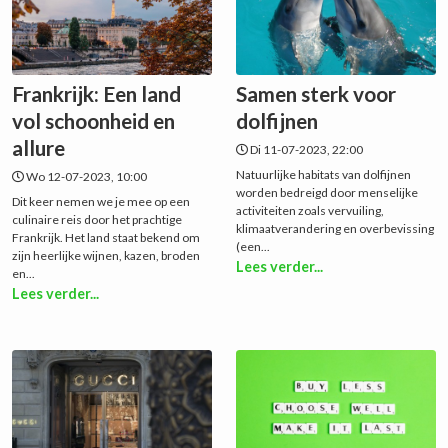
Frankrijk: Een land
Samen sterk voor
vol schoonheid en
dolfijnen
allure
Di 11-07-2023, 22:00
Natuurlijke habitats van dolfijnen
Wo 12-07-2023, 10:00
worden bedreigd door menselijke
Dit keer nemen we je mee op een
activiteiten zoals vervuiling,
culinaire reis door het prachtige
klimaatverandering en overbevissing
Frankrijk. Het land staat bekend om
(een...
zijn heerlijke wijnen, kazen, broden
Lees verder...
en...
Lees verder...