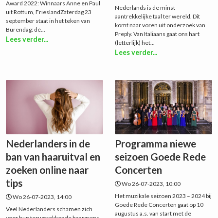
Award 2022: Winnaars Anne en Paul
Nederlands is de minst
uit Rottum, FrieslandZaterdag 23
aantrekkelijke taal ter wereld. Dit
september staat in het teken van
komt naar voren uit onderzoek van
Burendag: dé...
Preply. Van Italiaans gaat ons hart
Lees verder...
(letterlijk) het...
Lees verder...
Nederlanders in de
Programma niewe
ban van haaruitval en
seizoen Goede Rede
zoeken online naar
Concerten
tips
Wo 26-07-2023, 10:00
Het muzikale seizoen 2023 – 2024 bij
Wo 26-07-2023, 14:00
Goede Rede Concerten gaat op 10
Veel Nederlanders schamen zich
augustus a.s. van start met de
voor hun terugtrekkende haargrens