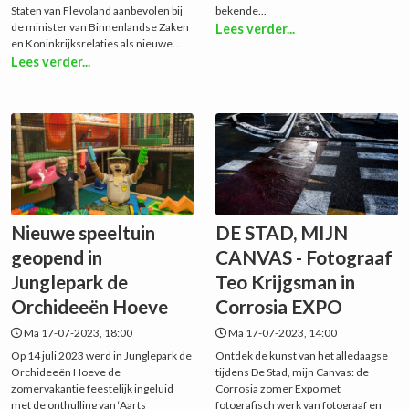
Staten van Flevoland aanbevolen bij
bekende...
de minister van Binnenlandse Zaken
Lees verder...
en Koninkrijksrelaties als nieuwe...
Lees verder...
Nieuwe speeltuin
DE STAD, MIJN
geopend in
CANVAS - Fotograaf
Junglepark de
Teo Krijgsman in
Orchideeën Hoeve
Corrosia EXPO
Ma 17-07-2023, 18:00
Ma 17-07-2023, 14:00
Op 14 juli 2023 werd in Junglepark de
Ontdek de kunst van het alledaagse
Orchideeën Hoeve de
tijdens De Stad, mijn Canvas: de
zomervakantie feestelijk ingeluid
Corrosia zomer Expo met
met de onthulling van ‘Aarts
fotografisch werk van fotograaf en