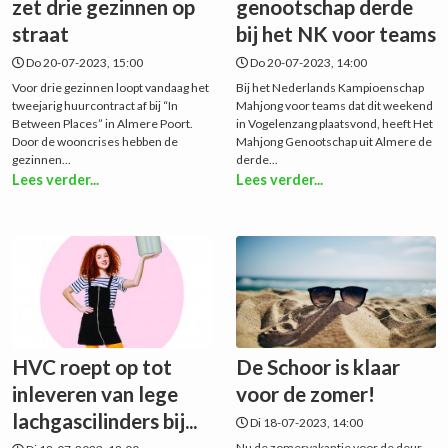
zet drie gezinnen op
genootschap derde
straat
bij het NK voor teams
Do 20-07-2023, 15:00
Do 20-07-2023, 14:00
Voor drie gezinnen loopt vandaag het
Bij het Nederlands Kampioenschap
tweejarig huurcontract af bij “In
Mahjong voor teams dat dit weekend
Between Places” in Almere Poort.
in Vogelenzang plaatsvond, heeft Het
Door de wooncrises hebben de
Mahjong Genootschap uit Almere de
gezinnen...
derde...
Lees verder...
Lees verder...
HVC roept op tot
De Schoor is klaar
inleveren van lege
voor de zomer!
lachgascilinders bij...
Di 18-07-2023, 14:00
Nu de zomervakantie voor de deur