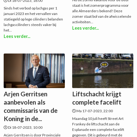
Di 18-07-2023, 18:00
staat is het zomerprogramma voor
Sinds het verbod op lachgas per 1
alle Almeerders bekend! Deze
januari 2023 en het vervallen van
zomer staat bol van de afwisselende
statiegeld op lege cilinders belanden
activiteiten...
lachgascilinders steeds vaker bij
Lees verder...
het...
Lees verder...
Arjen Gerritsen
Liftschacht krijgt
aanbevolen als
complete facelift
commissaris van de
Ma 17-07-2023, 22:00
Koning in de...
Maandag 10 juli heeft Street Art
Frankey de liftschacht aan de
Di 18-07-2023, 10:00
Esplanade een complete facelift
Arjen Gerritsen is door Provinciale
gegeven. Dit is gebeurd met de