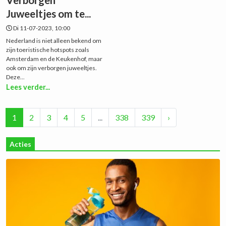
Juweeltjes om te...
Di 11-07-2023, 10:00
Nederland is niet alleen bekend om
zijn toeristische hotspots zoals
Amsterdam en de Keukenhof, maar
ook om zijn verborgen juweeltjes.
Deze...
Lees verder...
1
2
3
4
5
...
338
339
›
Acties