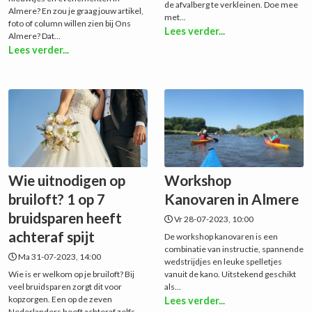
de afvalberg te verkleinen. Doe mee
Almere? En zou je graag jouw artikel,
met...
foto of column willen zien bij Ons
Lees verder...
Almere? Dat...
Lees verder...
Wie uitnodigen op
Workshop
bruiloft? 1 op 7
Kanovaren in Almere
bruidsparen heeft
Vr 28-07-2023, 10:00
achteraf spijt
De workshop kanovaren is een
combinatie van instructie, spannende
Ma 31-07-2023, 14:00
wedstrijdjes en leuke spelletjes
Wie is er welkom op je bruiloft? Bij
vanuit de kano. Uitstekend geschikt
veel bruidsparen zorgt dit voor
als...
kopzorgen. Een op de zeven
Lees verder...
Nederlanders heeft achteraf zelfs