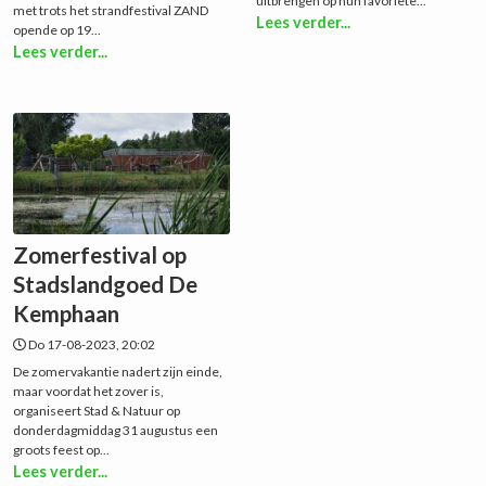
uitbrengen op hun favoriete...
met trots het strandfestival ZAND
Lees verder...
opende op 19...
Lees verder...
Zomerfestival op
Stadslandgoed De
Kemphaan
Do 17-08-2023, 20:02
De zomervakantie nadert zijn einde,
maar voordat het zover is,
organiseert Stad & Natuur op
donderdagmiddag 31 augustus een
groots feest op...
Lees verder...