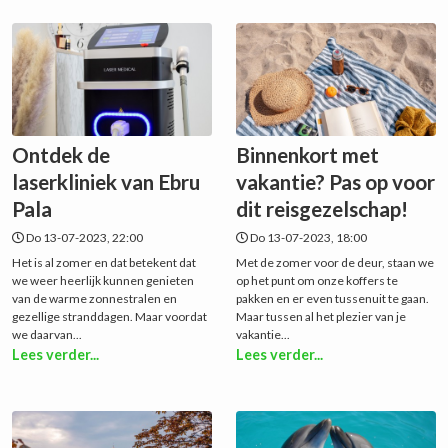
Ontdek de
Binnenkort met
laserkliniek van Ebru
vakantie? Pas op voor
Pala
dit reisgezelschap!
Do 13-07-2023, 22:00
Do 13-07-2023, 18:00
Het is al zomer en dat betekent dat
Met de zomer voor de deur, staan we
we weer heerlijk kunnen genieten
op het punt om onze koffers te
van de warme zonnestralen en
pakken en er even tussenuit te gaan.
gezellige stranddagen. Maar voordat
Maar tussen al het plezier van je
we daarvan...
vakantie...
Lees verder...
Lees verder...