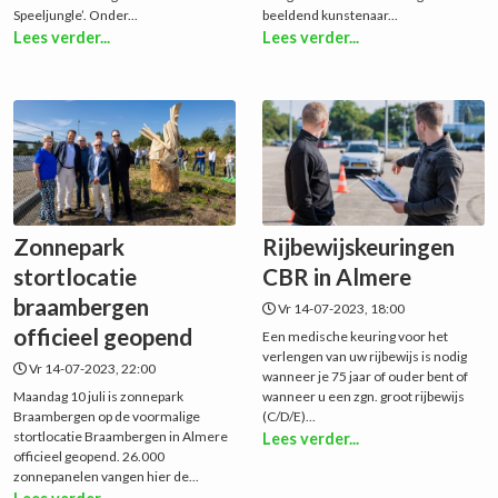
Speeljungle’. Onder...
beeldend kunstenaar...
Lees verder...
Lees verder...
Zonnepark
Rijbewijskeuringen
stortlocatie
CBR in Almere
braambergen
Vr 14-07-2023, 18:00
officieel geopend
Een medische keuring voor het
verlengen van uw rijbewijs is nodig
Vr 14-07-2023, 22:00
wanneer je 75 jaar of ouder bent of
Maandag 10 juli is zonnepark
wanneer u een zgn. groot rijbewijs
Braambergen op de voormalige
(C/D/E)...
stortlocatie Braambergen in Almere
Lees verder...
officieel geopend. 26.000
zonnepanelen vangen hier de...