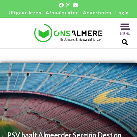
Uitgave lezen
Afhaalpunten
Adverteren
Login
MENU
PSV haalt Almeerder Sergiño Dest op