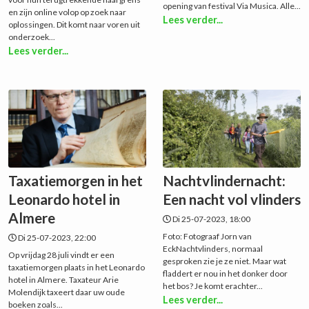
opening van festival Via Musica. Alle...
en zijn online volop op zoek naar
Lees verder...
oplossingen. Dit komt naar voren uit
onderzoek...
Lees verder...
Taxatiemorgen in het
Nachtvlindernacht:
Leonardo hotel in
Een nacht vol vlinders
Almere
Di 25-07-2023, 18:00
Foto: Fotograaf Jorn van
Di 25-07-2023, 22:00
EckNachtvlinders, normaal
Op vrijdag 28 juli vindt er een
gesproken zie je ze niet. Maar wat
taxatiemorgen plaats in het Leonardo
fladdert er nou in het donker door
hotel in Almere. Taxateur Arie
het bos? Je komt erachter...
Molendijk taxeert daar uw oude
Lees verder...
boeken zoals...