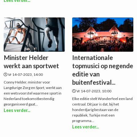
Lees verder...
Minister Helder
Internationale
werkt aan sportwet
topmusici op negende
editie van
Vr 14-07-2023, 14:00
buitenfestival...
Conny Helder, minister voor
Langdurige Zorg en Sport, werkt aan
Vr 14-07-2023, 10:00
een wetsvoorstel waarmee sport in
Nederland toekomstbestendig
Elke editie stelt Wonderfeel een land
georganiseerd gaat...
centraal. Dit jaar is dat, bij het
honderdjarig bestaan van de
Lees verder...
republiek, Turkije met een
programma...
Lees verder...