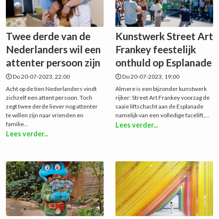
Twee derde van de
Kunstwerk Street Art
Nederlanders wil een
Frankey feestelijk
attenter persoon zijn
onthuld op Esplanade
Do 20-07-2023, 22:00
Do 20-07-2023, 19:00
Acht op de tien Nederlanders vindt
Almere is een bijzonder kunstwerk
zichzelf een attent persoon. Toch
rijker: Street Art Frankey voorzag de
zegt twee derde liever nog attenter
saaie liftschacht aan de Esplanade
te willen zijn naar vrienden en
namelijk van een volledige facelift,...
familie...
Lees verder...
Lees verder...