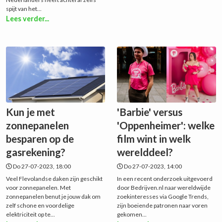
spijt van het...
Lees verder...
Kun je met
'Barbie' versus
zonnepanelen
'Oppenheimer': welke
besparen op de
film wint in welk
gasrekening?
werelddeel?
Do 27-07-2023, 18:00
Do 27-07-2023, 14:00
Veel Flevolandse daken zijn geschikt
In een recent onderzoek uitgevoerd
voor zonnepanelen. Met
door Bedrijven.nl naar wereldwijde
zonnepanelen benut je jouw dak om
zoekinteresses via Google Trends,
zelf schone en voordelige
zijn boeiende patronen naar voren
elektriciteit op te...
gekomen...