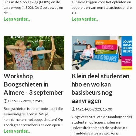
uit aan de Gooiseweg (N305) en de
subsidie krijgen voor het opleiden en
Larserweg (N302). De Gooiseweg en
begeleiden van een statushouder die
de...
als...
Lees verder...
Lees verder...
Workshop
Klein deel studenten
Boogschieten in
hbo en wo kan
Almere - 3 september
basisbeurs nog
aanvragen
Di 15-08-2023, 12:43
Boogschieten is een mooie sport die
Ma 14-08-2023, 15:00
eenvoudig te leren is. Wil je
Ongeveer 90% van de (aankomende)
kennismaken met ‪boogschieten? Op
studenten op hogescholen en
zondag 3 september is er een open...
universiteiten heeft de basisbeurs
Lees verder...
inmiddels aangevraagd. Vanaf