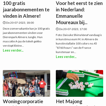
100 gratis
Voor het eerst te zien
jaarabonnementen te
in Nederland:
vinden in Almere!
Emmanuelle
Moureaux bij...
Do 20-07-2023, 18:00
Deze zomervakantie kan je 100 gratis
Do 20-07-2023, 17:00
jaarabonnementen vinden voor
Foto: Daisuke ShimaVanaf vandaag is
Dierenpark Almere Jungle. Hun
in kunstmuseum M. in Almere de
mascotte A-jay de tokeh gekko
kunstinstallatie 100 colors no.45
verstopt kleine...
”8760 hours” van de Franse
Lees verder...
kunstenaar en...
Lees verder...
Woningcorporatie
Het Majong