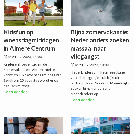
Kidsfun op
Bijna zomervakantie:
woensdagmiddagen
Nederlanders zoeken
in Almere Centrum
massaal naar
vliegangst
Vr 21-07-2023, 14:00
Kinderen hoeven zich in de
Vr 21-07-2023, 10:00
zomervakantie in Almere niet te
Nederlanders zijn het meest bang
vervelen. Elke woensdagmiddag van
voor kleine gaatjes. Dit blijkt uit
26 juli t/m 23 augustus wordt er op
onderzoek van Seeders. Maandelijks
het Forum of op...
zoeken bijna tienduizend
Lees verder...
Nederlanders op...
Lees verder...