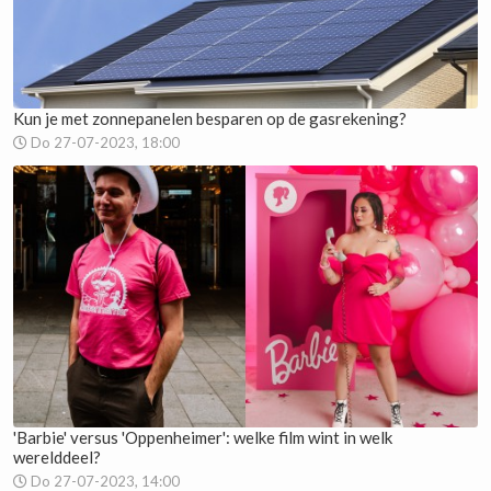
Kun je met zonnepanelen besparen op de gasrekening?
Do 27-07-2023, 18:00
'Barbie' versus 'Oppenheimer': welke film wint in welk
werelddeel?
Do 27-07-2023, 14:00