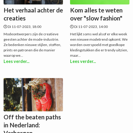
Het verhaal achter de
Kom alles te weten
creaties
over "slow fashion"
Di 11-07-2023, 18:00
Di 11-07-2023, 14:00
Modeontwerpers zijn de creatieve
Het lijkt soms wel alsof er elke week
geesten achter de mode-industrie.
een nieuwe modetrend opkomt. We
Ze bedenken nieuwe stijlen, stoffen,
worden overspoeld met goedkope
prints en patronen die de manier
kledingstukken die er trendy uitzien,
waarop we...
maar...
Lees verder...
Lees verder...
Off the beaten paths
in Nederland:
Verborgen