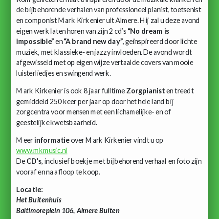
de bijbehorende verhalen van professioneel pianist, toetsenist
en componist Mark Kirkenier uit Almere. Hij zal u deze avond
eigen werk laten horen van zijn 2 cd’s
“No dream is
impossible”
en
“A brand new day”
, geïnspireerd door lichte
muziek, met klassieke- en jazzy invloeden. De avond wordt
afgewisseld met op eigen wijze vertaalde covers van mooie
luisterliedjes en swingend werk.
Mark Kirkenier is ook 8 jaar fulltime
Zorgpianist
en treedt
gemiddeld 250 keer per jaar op door het hele land bij
zorgcentra voor mensen met een lichamelijke- en of
geestelijke kwetsbaarheid.
Meer
informatie
over Mark Kirkenier vindt u op
www.mkmusic.nl
De
CD’s
, inclusief boekje met bijbehorend verhaal en foto zijn
vooraf en na afloop te koop.
Locatie:
Het Buitenhuis
Baltimoreplein 106, Almere Buiten