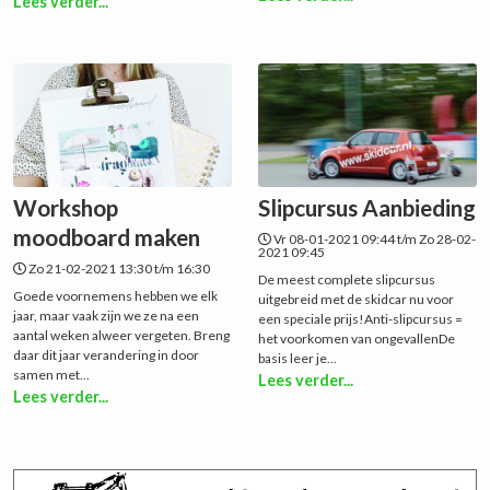
Lees verder...
Workshop
Slipcursus Aanbieding
moodboard maken
Vr 08-01-2021 09:44 t/m Zo 28-02-
2021 09:45
Zo 21-02-2021 13:30 t/m 16:30
De meest complete slipcursus
Goede voornemens hebben we elk
uitgebreid met de skidcar nu voor
jaar, maar vaak zijn we ze na een
een speciale prijs!Anti-slipcursus =
aantal weken alweer vergeten. Breng
het voorkomen van ongevallenDe
daar dit jaar verandering in door
basis leer je...
samen met...
Lees verder...
Lees verder...