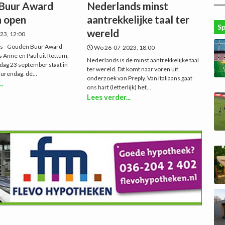
Buur Award
Nederlands minst
n open
aantrekkelijke taal ter
S
wereld
23, 12:00
s - Gouden Buur Award
Wo 26-07-2023, 18:00
 Anne en Paul uit Rottum,
Nederlands is de minst aantrekkelijke taal
dag 23 september staat in
ter wereld. Dit komt naar voren uit
urendag: dé...
onderzoek van Preply. Van Italiaans gaat
..
ons hart (letterlijk) het...
Lees verder...