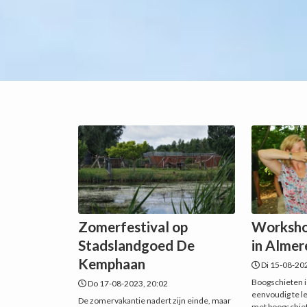
Zomerfestival op
Worksho
Stadslandgoed De
in Almer
Kemphaan
Di 15-08-20
Boogschieten i
Do 17-08-2023, 20:02
eenvoudig te l
De zomervakantie nadert zijn einde, maar
met ‪boogschie