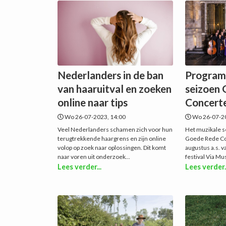
Nederlanders in de ban
Program
van haaruitval en zoeken
seizoen
online naar tips
Concert
Wo 26-07-2023, 14:00
Wo 26-07-20
Veel Nederlanders schamen zich voor hun
Het muzikale s
terugtrekkende haargrens en zijn online
Goede Rede Co
volop op zoek naar oplossingen. Dit komt
augustus a.s. v
naar voren uit onderzoek...
festival Via Mus
Lees verder...
Lees verder.