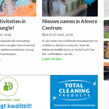
iviteiten in
Nieuwe namen in Almere
ungle!
Centrum
23, 14:00
Di 25-07-2023, 12:00
vakantie de verkoeling
Er zijn weer verschillende nieuwkomers te
lmere Jungle! Doe mee met
melden in Almere Centrum. Voor de
 spetterend plezier. Let op,
lekkerste bubble tea is er YoYo Fresh Tea
 van Kayaan...
Bar. Liefhebbers van de...
..
Lees verder...