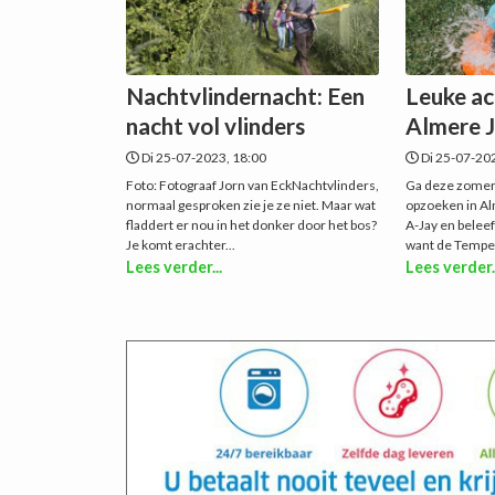
Nachtvlindernacht: Een
Leuke act
nacht vol vlinders
Almere J
Di 25-07-2023, 18:00
Di 25-07-20
Foto: Fotograaf Jorn van EckNachtvlinders,
Ga deze zomer
normaal gesproken zie je ze niet. Maar wat
opzoeken in A
fladdert er nou in het donker door het bos?
A-Jay en beleef
Je komt erachter...
want de Tempel
Lees verder...
Lees verder.