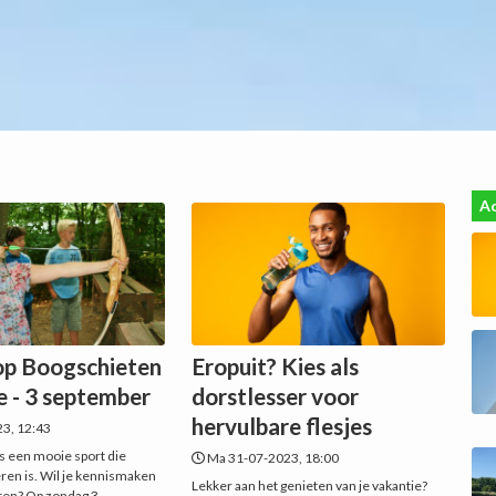
Ac
p Boogschieten
Eropuit? Kies als
e - 3 september
dorstlesser voor
hervulbare flesjes
23, 12:43
s een mooie sport die
Ma 31-07-2023, 18:00
eren is. Wil je kennismaken
Lekker aan het genieten van je vakantie?
ten? Op zondag 3