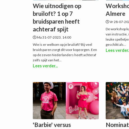
Wie uitnodigen op
Worksho
bruiloft? 1 op 7
Almere
bruidsparen heeft
Vr 28-07-20
achteraf spijt
De workshop k
van instructie
Ma 31-07-2023, 14:00
leuke spelletje
Wie is er welkom op je bruiloft? Bij veel
geschikt als...
bruidsparen zorgt dit voor kopzorgen. Een
Lees verder.
op de zeven Nederlanders heeft achteraf
zelfs spijt van het...
Lees verder...
'Barbie' versus
Nominati