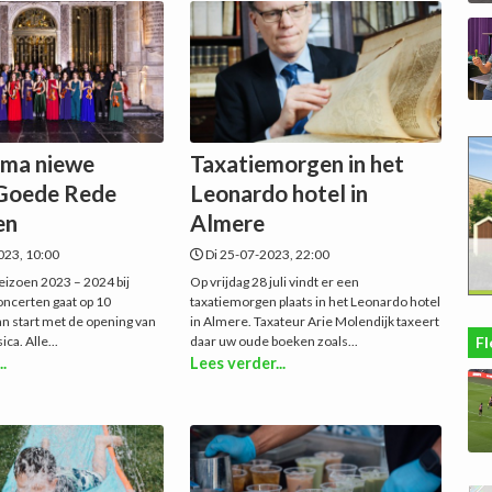
ma niewe
Taxatiemorgen in het
 Goede Rede
Leonardo hotel in
en
Almere
23, 10:00
Di 25-07-2023, 22:00
eizoen 2023 – 2024 bij
Op vrijdag 28 juli vindt er een
ncerten gaat op 10
taxatiemorgen plaats in het Leonardo hotel
an start met de opening van
in Almere. Taxateur Arie Molendijk taxeert
ica. Alle...
daar uw oude boeken zoals...
Fl
..
Lees verder...