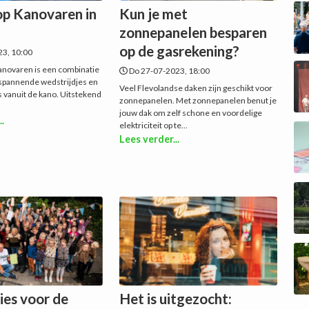
p Kanovaren in
Kun je met
zonnepanelen besparen
op de gasrekening?
23, 10:00
anovaren is een combinatie
Do 27-07-2023, 18:00
, spannende wedstrijdjes en
Veel Flevolandse daken zijn geschikt voor
s vanuit de kano. Uitstekend
zonnepanelen. Met zonnepanelen benut je
jouw dak om zelf schone en voordelige
..
elektriciteit op te...
Lees verder...
es voor de
Het is uitgezocht: