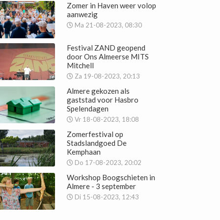
Zomer in Haven weer volop
aanwezig
Ma 21-08-2023, 08:30
Festival ZAND geopend
door Ons Almeerse MITS
Mitchell
Za 19-08-2023, 20:13
Almere gekozen als
gaststad voor Hasbro
Spelendagen
Vr 18-08-2023, 18:08
Zomerfestival op
Stadslandgoed De
Kemphaan
Do 17-08-2023, 20:02
Workshop Boogschieten in
Almere - 3 september
Di 15-08-2023, 12:43