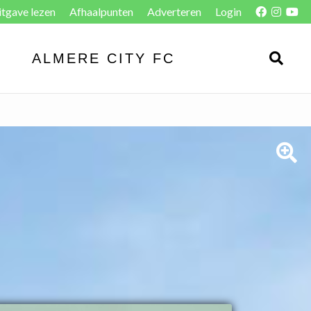
itgave lezen
Afhaalpunten
Adverteren
Login
ALMERE CITY FC