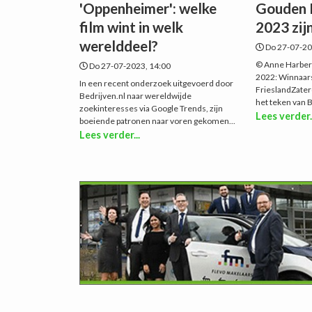
'Oppenheimer': welke
Gouden 
film wint in welk
2023 zij
werelddeel?
Do 27-07-20
© Anne Harber
Do 27-07-2023, 14:00
2022: Winnaars
In een recent onderzoek uitgevoerd door
FrieslandZater
Bedrijven.nl naar wereldwijde
het teken van B
zoekinteresses via Google Trends, zijn
Lees verder.
boeiende patronen naar voren gekomen...
Lees verder...