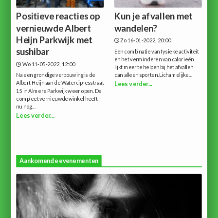
Positieve reacties op
Kun je afvallen met
vernieuwde Albert
wandelen?
Heijn Parkwijk met
Zo 16-01-2022, 20:00
sushibar
Een combinatie van fysieke activiteit
en het verminderen van calorieën
Wo 11-05-2022, 12:00
lijkt meer te helpen bij het afvallen
Na een grondige verbouwing is de
dan alleen sporten.Lichamelijke...
Albert Heijn aan de Watercipresstraat
Lees verder...
15 in Almere Parkwijk weer open. De
compleet vernieuwde winkel heeft
nu nog...
Lees verder...
Aankomende evenementen