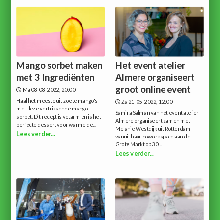
Mango sorbet maken
Het event atelier
met 3 Ingrediënten
Almere organiseert
groot online event
Ma 08-08-2022, 20:00
Haal het meeste uit zoete mango's
Za 21-05-2022, 12:00
met deze verfrissende mango
Samira Salman van het event atelier
sorbet. Dit recept is vetarm en is het
Almere organiseert samen met
perfecte dessert voor warme de...
Melanie Westdijk uit Rotterdam
Lees verder...
vanuit haar coworkspace aan de
Grote Markt op 30...
Lees verder...