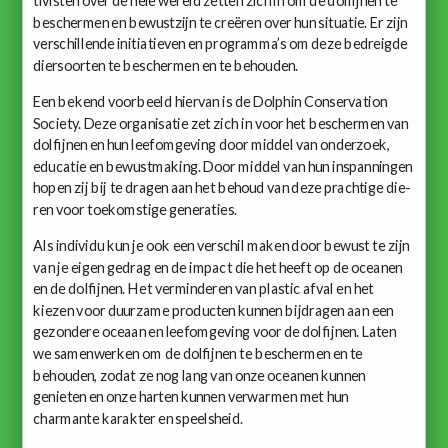
tivisten over de hele wereld zetten zich in om de dolfijnen te
beschermen en bewustzijn te creëren over hun situatie. Er zijn
verschillende initiatieven en programma’s om deze bedreigde
diersoorten te beschermen en te behouden.
Een bekend voorbeeld hiervan is de Dolphin Conservation
Society. Deze organisatie zet zich in voor het beschermen van
dolfijnen en hun leefomgeving door middel van onderzoek,
educatie en bewustmaking. Door middel van hun inspanningen
hopen zij bij te dragen aan het behoud van deze prachtige die-
ren voor toekomstige generaties.
Als individu kun je ook een verschil maken door bewust te zijn
van je eigen gedrag en de impact die het heeft op de oceanen
en de dolfijnen. Het verminderen van plastic afval en het
kiezen voor duurzame producten kunnen bijdragen aan een
gezondere oceaan en leefomgeving voor de dolfijnen. Laten
we samenwerken om de dolfijnen te beschermen en te
behouden, zodat ze nog lang van onze oceanen kunnen
genieten en onze harten kunnen verwarmen met hun
charmante karakter en speelsheid.