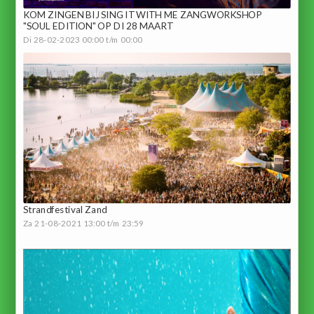
KOM ZINGEN BIJ SING IT WITH ME ZANGWORKSHOP
"SOUL EDITION" OP DI 28 MAART
Di 28-02-2023 00:00 t/m 00:00
Strandfestival Zand
Za 21-08-2021 13:00 t/m 23:59