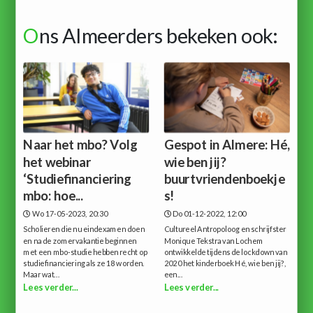
O
ns Almeerders bekeken ook:
Naar het mbo? Volg
Gespot in Almere: Hé,
het webinar
wie ben jij?
‘Studiefinanciering
buurtvriendenboekje
mbo: hoe...
s!
Wo 17-05-2023, 20:30
Do 01-12-2022, 12:00
Scholieren die nu eindexamen doen
Cultureel Antropoloog en schrijfster
en na de zomervakantie beginnen
Monique Tekstra van Lochem
met een mbo-studie hebben recht op
ontwikkelde tijdens de lockdown van
studiefinanciering als ze 18 worden.
2020 het kinderboek Hé, wie ben jij?,
Maar wat...
een...
Lees verder...
Lees verder...