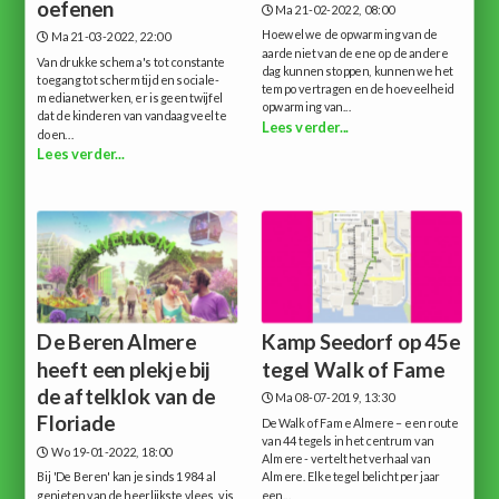
oefenen
Ma 21-02-2022, 08:00
Hoewel we de opwarming van de
Ma 21-03-2022, 22:00
aarde niet van de ene op de andere
Van drukke schema's tot constante
dag kunnen stoppen, kunnen we het
toegang tot schermtijd en sociale-
tempo vertragen en de hoeveelheid
medianetwerken, er is geen twijfel
opwarming van...
dat de kinderen van vandaag veel te
Lees verder...
doen...
Lees verder...
De Beren Almere
Kamp Seedorf op 45e
heeft een plekje bij
tegel Walk of Fame
de aftelklok van de
Ma 08-07-2019, 13:30
Floriade
De Walk of Fame Almere – een route
van 44 tegels in het centrum van
Wo 19-01-2022, 18:00
Almere - vertelt het verhaal van
Bij 'De Beren' kan je sinds 1984 al
Almere. Elke tegel belicht per jaar
genieten van de heerlijkste vlees, vis
een...