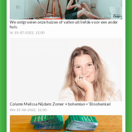
We ontgroeien onze huizen of vallen uit liefde voor een ander
huis.
Vr 15-07-2022, 12:00
Column Melissa Nijdam: Zomer + bohemian = ‘Bloohemian’
Wo 15-06-2022, 12:00