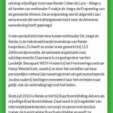
ontving vrijwilliger mevrouw Renée Cohen de Lara – Allegro,
uit handen van wethouder Froukje de Jonge, de Erepenning van
de gemeente Almere. Deze erepenning wordt uitgereikt aan
een persoon die een buitengewone inzet voor de Almeerse
samenleving heeft gepleegd.
In een aansluitend interview tussen wethouder De Jonge en
Renée, is de indrukwekkende levensloop van Renée
besproken. Zo heeft ze onder meer gewerkt bij 113
Zelfmoordpreventie, de nationale organisatie voor
suïcidepreventie. Daarnaast is ze gastspreker van het
Landelijk Steunpunt WOII-Heden bij het Herinneringscentrum
Kamp Westerbork, waarbij ze door het vertellen van haar
persoonlijke verhaal (als naoorlogs kind van getraumatiseerde
Joodse ouders) leerlingen meeneemt naar het verleden maar
gelijk ook de verbinding legt met het heden.
Sinds juli 2010 is Renée actief bij Buurtbemiddeling Almere als
vrijwillige Buurtbemiddelaar. Daarnaast is zij begeleider van
intervisiebijeenkomsten, verzorgt ze samen met een duo
trainer de basistraining Buurtbemiddeling en geeft ze