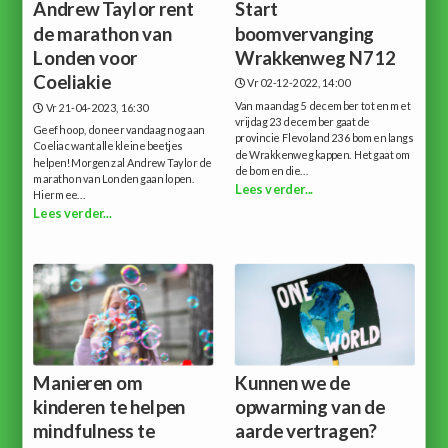
Andrew Taylor rent
Start
de marathon van
boomvervanging
Londen voor
Wrakkenweg N712
Coeliakie
Vr 02-12-2022, 14:00
Van maandag 5 december tot en met
Vr 21-04-2023, 16:30
vrijdag 23 december gaat de
Geef hoop, doneer vandaag nog aan
provincie Flevoland 236 bomen langs
Coeliac want alle kleine beetjes
de Wrakkenweg kappen. Het gaat om
helpen!Morgen zal Andrew Taylor de
de bomen die...
marathon van Londen gaan lopen.
Lees verder...
Hiermee...
Lees verder...
Manieren om
Kunnen we de
kinderen te helpen
opwarming van de
mindfulness te
aarde vertragen?