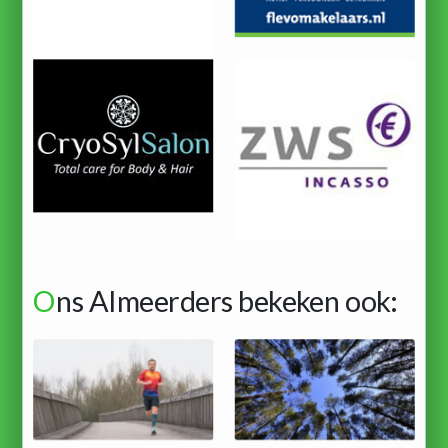
O
ns Almeerders bekeken ook: