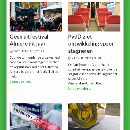
Geen uitfestival
PvdD ziet
Almere dit jaar
ontwikkeling spoor
stagneren
Za 21-08-2021, 22:30
Door de aanhoudende onzekerheid
Za 17-10-2020, 08:30
rondom covid-maatregelen hebben
De Partij voor de Dieren heeft
de organisatoren van het Uitfestival
schriftelijke vragen gesteld over de
Almere besloten, het festival dit jaar
stagnatie in de ontwikkeling van het
niet...
spoor Almere –
Lees verder...
Amsterdam/UtrechtDe...
Lees verder...