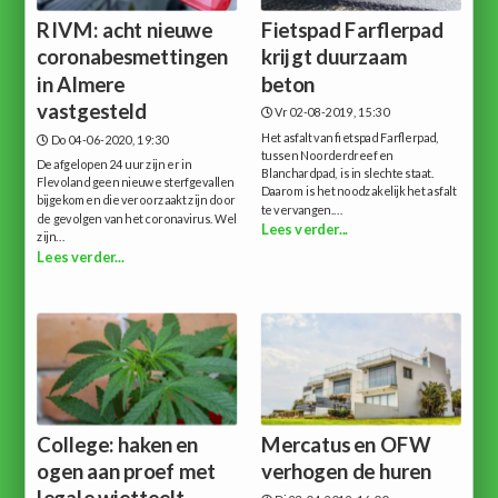
RIVM: acht nieuwe
Fietspad Farflerpad
coronabesmettingen
krijgt duurzaam
in Almere
beton
vastgesteld
Vr 02-08-2019, 15:30
Het asfalt van fietspad Farflerpad,
Do 04-06-2020, 19:30
tussen Noorderdreef en
De afgelopen 24 uur zijn er in
Blanchardpad, is in slechte staat.
Flevoland geen nieuwe sterfgevallen
Daarom is het noodzakelijk het asfalt
bijgekomen die veroorzaakt zijn door
te vervangen....
de gevolgen van het coronavirus. Wel
Lees verder...
zijn...
Lees verder...
College: haken en
Mercatus en OFW
ogen aan proef met
verhogen de huren