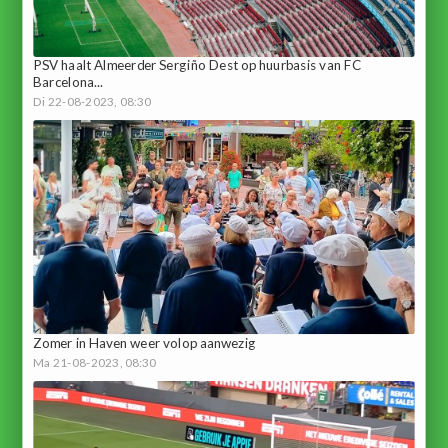
PSV haalt Almeerder Sergiño Dest op huurbasis van FC
Barcelona...
Di 22-08-2023, 08:30
Zomer in Haven weer volop aanwezig
Ma 21-08-2023, 08:30