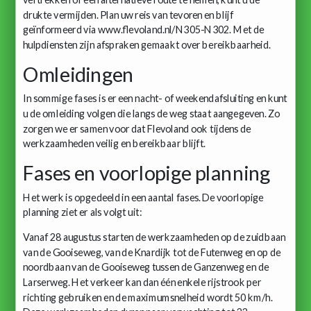
drukte vermijden. Plan uw reis van tevoren en blijf
geïnformeerd via www.flevoland.nl/N305-N302. Met de
hulpdiensten zijn afspraken gemaakt over bereikbaarheid.
Omleidingen
In sommige fases is er een nacht- of weekendafsluiting en kunt
u de omleiding volgen die langs de weg staat aangegeven. Zo
zorgen we er samen voor dat Flevoland ook tijdens de
werkzaamheden veilig en bereikbaar blijft.
Fases en voorlopige planning
Het werk is opgedeeld in een aantal fases. De voorlopige
planning ziet er als volgt uit:
Vanaf 28 augustus starten de werkzaamheden op de zuidbaan
van de Gooiseweg, van de Knardijk tot de Futenweg en op de
noordbaan van de Gooiseweg tussen de Ganzenweg en de
Larserweg. Het verkeer kan dan één enkele rijstrook per
richting gebruiken en de maximumsnelheid wordt 50 km/h.