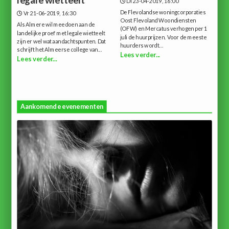
legale wietteelt
Di 23-04-2019, 16:00
De Flevolandse woningcorporaties
Vr 21-06-2019, 16:30
Oost Flevoland Woondiensten
Als Almere wil meedoen aan de
(OFW) en Mercatus verhogen per 1
landelijke proef met legale wietteelt
juli de huurprijzen. Voor de meeste
zijn er wel wat aandachtspunten. Dat
huurders wordt...
schrijft het Almeerse college van...
Lees verder...
Lees verder...
Aankomende evenementen