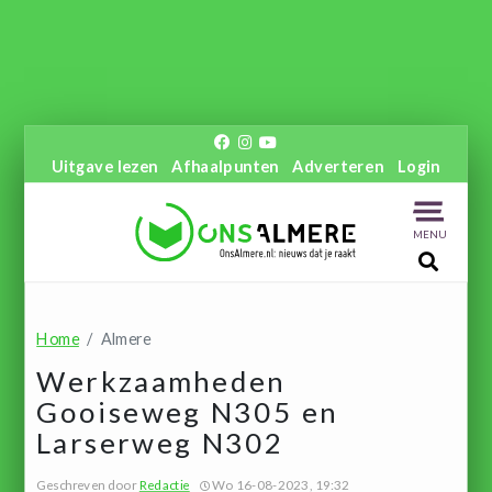
Uitgave lezen
Afhaalpunten
Adverteren
Login
MENU
Home
Almere
Werkzaamheden
Gooiseweg N305 en
Larserweg N302
Geschreven door
Redactie
Wo 16-08-2023, 19:32