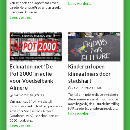
komaf, neemt de kapperszaak over
Lees verder...
van de Hollandse Fred en dan breekt
corona uit. Dus moet...
Lees verder...
Echnaton met ‘De
Kinderen lopen
Pot 2000’ in actie
klimaatmars door
voor Voedselbank
stadshart
Almere
Za 25-01-2020, 10:30
Tientallen kinderen liepen vrijdag in
Za 05-12-2020, 09:30
Almere mee in een klimaatmars. De
Van maandag 14 t/m vrijdag 18
mars begon bij de culturele instelling
december komt Echnaton opnieuw in
KAF aan de Esplanade en liep door...
actie voor Voedselbank Almere
Lees verder...
(voorheen ‘VLA’). De school zamelt
2000 houdbare...
Lees verder...