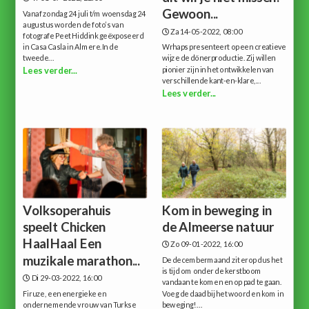
Gewoon...
Vanaf zondag 24 juli t/m woensdag 24
augustus worden de foto’s van
Za 14-05-2022, 08:00
fotografe Peet Hiddink geëxposeerd
in Casa Casla in Almere.In de
Wrhaps presenteert op een creatieve
tweede...
wijze de dönerproductie. Zij willen
pionier zijn in het ontwikkelen van
Lees verder...
verschillende kant-en-klare,...
Lees verder...
Volksoperahuis
Kom in beweging in
speelt Chicken
de Almeerse natuur
HaalHaal Een
Zo 09-01-2022, 16:00
muzikale marathon...
De decembermaand zit erop dus het
is tijd om onder de kerstboom
Di 29-03-2022, 16:00
vandaan te komen en op pad te gaan.
Firuze, een energieke en
Voeg de daad bij het woord en kom in
ondernemende vrouw van Turkse
beweging!...