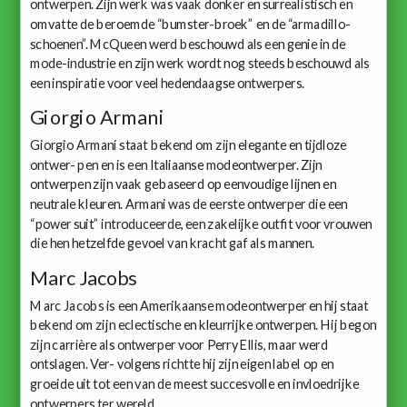
ontwerpen. Zijn werk was vaak donker en surrealistisch en
omvatte de beroemde “bumster-broek” en de “armadillo-
schoenen”. McQueen werd beschouwd als een genie in de
mode-industrie en zijn werk wordt nog steeds beschouwd als
een inspiratie voor veel hedendaagse ontwerpers.
Giorgio Armani
Giorgio Armani staat bekend om zijn elegante en tijdloze
ontwer- pen en is een Italiaanse modeontwerper. Zijn
ontwerpen zijn vaak gebaseerd op eenvoudige lijnen en
neutrale kleuren. Armani was de eerste ontwerper die een
“power suit” introduceerde, een zakelijke outfit voor vrouwen
die hen hetzelfde gevoel van kracht gaf als mannen.
Marc Jacobs
Marc Jacobs is een Amerikaanse modeontwerper en hij staat
bekend om zijn eclectische en kleurrijke ontwerpen. Hij begon
zijn carrière als ontwerper voor Perry Ellis, maar werd
ontslagen. Ver- volgens richtte hij zijn eigen label op en
groeide uit tot een van de meest succesvolle en invloedrijke
ontwerpers ter wereld.