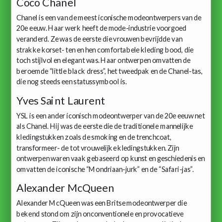
Coco Chanel
Chanel is een van de meest iconische modeontwerpers van de
20e eeuw. Haar werk heeft de mode-industrie voorgoed
veranderd. Ze was de eerste die vrouwen bevrijdde van
strakke korset- ten en hen comfortabele kleding bood, die
toch stijlvol en elegant was. Haar ontwerpen omvatten de
beroemde “little black dress”, het tweedpak en de Chanel-tas,
die nog steeds een statussymbool is.
Yves Saint Laurent
YSL is een ander iconisch modeontwerper van de 20e eeuw net
als Chanel. Hij was de eerste die de traditionele mannelijke
kledingstukken zoals de smoking en de trenchcoat,
transformeer- de tot vrouwelijke kledingstukken. Zijn
ontwerpen waren vaak gebaseerd op kunst en geschiedenis en
omvatten de iconische “Mondriaan-jurk” en de “Safari-jas”.
Alexander McQueen
Alexander McQueen was een Britse modeontwerper die
bekend stond om zijn onconventionele en provocatieve