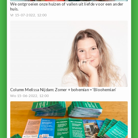
We ontgroeien onze huizen of vallen uit liefde voor een ander
huis.
Vr 15-07-2022, 12:00
Column Melissa Nijdam: Zomer + bohemian = ‘Bloohemian’
Wo 15-06-2022, 12:00