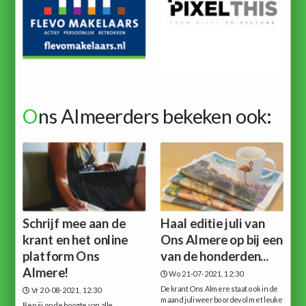
O
ns Almeerders bekeken ook:
Schrijf mee aan de
Haal editie juli van
krant en het online
Ons Almere op bij een
platform Ons
van de honderden...
Almere!
Wo 21-07-2021, 12:30
De krant Ons Almere staat ook in de
Vr 20-08-2021, 12:30
maand juli weer boordevol met leuke
Ben jij op de hoogte van alle