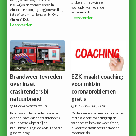
artikelen, nieuwtjes en
nieuwtjes en evenementen in
vooruitblikken over de
Almere? En zou je graag jouw artikel,
aankomende...
foto of column willen zien bij Ons
Lees verder...
Almere? Dat...
Lees verder...
Brandweer tevreden
EZK maakt coaching
over inzet
voor mkb in
crashtenders bij
coronaproblemen
natuurbrand
gratis
Ma 25-05-2020, 20:30
Di 12-05-2020, 22:30
Brandweer Flevoland is tevreden
Ondernemers kunnen dit jaar gratis
over de inzet van de crashtenders
professionele coaching krijgen
van Lelystad Airport bij de
wanneer ze in zwaar weer zitten,
natuurbrand langs de A6 bij Lelystad
bijvoorbeeld wanneer ze door de
gistermiddag....
coronacrisis...