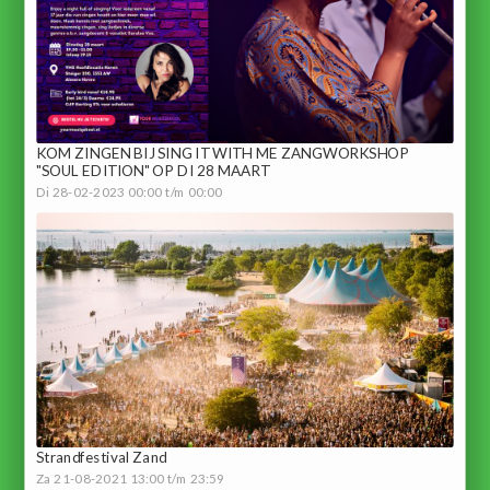
KOM ZINGEN BIJ SING IT WITH ME ZANGWORKSHOP
"SOUL EDITION" OP DI 28 MAART
Di 28-02-2023 00:00 t/m 00:00
Strandfestival Zand
Za 21-08-2021 13:00 t/m 23:59