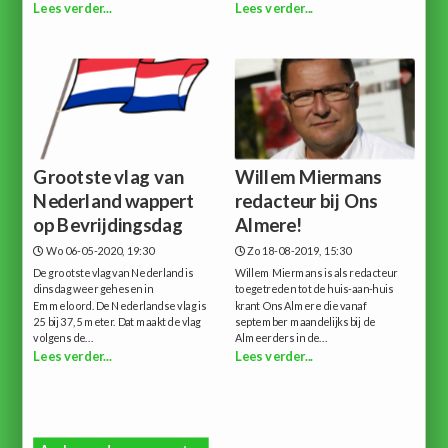
Lees verder...
Lees verder...
Grootste vlag van
Willem Miermans
Nederland wappert
redacteur bij Ons
op Bevrijdingsdag
Almere!
Wo 06-05-2020, 19:30
Zo 18-08-2019, 15:30
De grootste vlag van Nederland is
Willem Miermans is als redacteur
dinsdag weer gehesen in
toegetreden tot de huis-aan-huis
Emmeloord. De Nederlandse vlag is
krant Ons Almere die vanaf
25 bij 37,5 meter. Dat maakt de vlag
september maandelijks bij de
volgens de...
Almeerders in de...
Lees verder...
Lees verder...