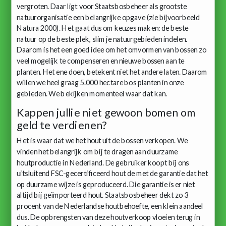
vergroten. Daar ligt voor Staatsbosbeheer als grootste
natuurorganisatie een belangrijke opgave (zie bijvoorbeeld
Natura 2000). Het gaat dus om keuzes maken: de beste
natuur op de beste plek, slim je natuurgebieden indelen.
Daarom is het een goed idee om het omvormen van bossen zo
veel mogelijk te compenseren en nieuwe bossen aan te
planten. Het ene doen, betekent niet het andere laten. Daarom
willen we heel graag 5.000 hectare bos planten in onze
gebieden. We bekijken momenteel waar dat kan.
Kappen jullie niet gewoon bomen om
geld te verdienen?
Het is waar dat we het hout uit de bossen verkopen. We
vinden het belangrijk om bij te dragen aan duurzame
houtproductie in Nederland. De gebruiker koopt bij ons
uitsluitend FSC-gecertificeerd hout de met de garantie dat het
op duurzame wijze is geproduceerd. Die garantie is er niet
altijd bij geïmporteerd hout. Staatsbosbeheer dekt zo 3
procent van de Nederlandse houtbehoefte, een klein aandeel
dus. De opbrengsten van deze houtverkoop vloeien terug in