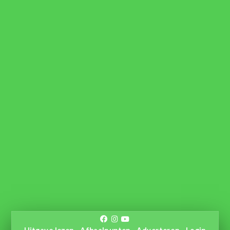
Uitgave lezen
Afhaalpunten
Adverteren
Login