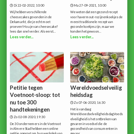
Di 22-02-2022, 10:00
Ma 27-09-2021, 10:00
Wij hebben verschillende
We weten dat een gezond recept
cheesecakes gevonden in de
voor havermout-rozijnenkoekjes de
Dekamarkt, die je echt moet
meest traditionele recept van
proeven!Hou je van cheesecake?
gezonde koekjes zijn, maar we
lees dan snel verder. Als eerst...
konden het gewoon...
Lees verder...
Lees verder...
Petitie tegen
Wereldvoedselveilig
Voetnoot-sloop: tot
heidsdag
nu toe 300
Zo 07-06-2020, 16:30
handtekeningen
Het is vandaag
WereldvoedselveiligheidsdagVoeds
Zo 02-08-2020, 19:30
elveiligheid is het ontbreken van
De 30 ondernemers in de Voetnoot
gevaren in voedsel die de
in Almere Stad hebben een online
gezondheid van consumenten in
petitie opgezet om hun werkplek van
gevaar...