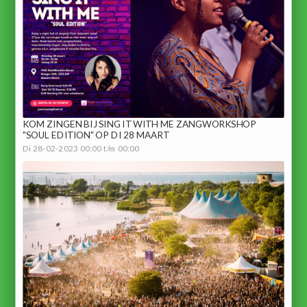
KOM ZINGEN BIJ SING IT WITH ME ZANGWORKSHOP
"SOUL EDITION" OP DI 28 MAART
Di 28-02-2023 00:00 t/m 00:00