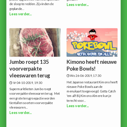
de sloop te redden. Zij vinden de
Lees verder...
geplande...
Lees verder...
Jumbo roept 135
Kimono heeft nieuwe
voorverpakte
Poke Bowls!
vleeswaren terug
Wo 26-06-2019, 17:30
Het Japanse restaurant Kimono heeft
Vr 04-10-2019, 19:30
nieuwe Poke Bowls aan de
Supermarktketen Jumbo roept
menukaart toegevoegd. Gotta Catch
voorverpakte vleeswaren terug. Met
'em all!Bij Kimono Almere kun je
een grote terugroepactie worden
terecht voor...
tientallen soorten voorverpakte
Lees verder...
vleeswaren...
Lees verder...