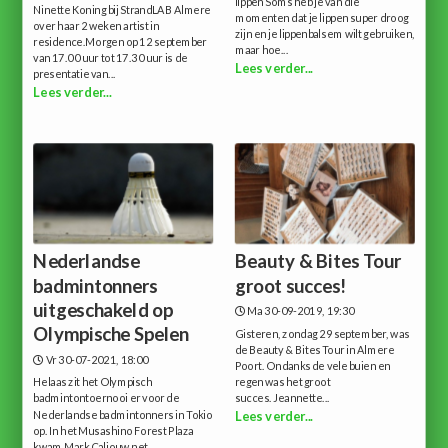
lippen Soms heb je van die
Ninette Koning bij StrandLAB Almere
momenten dat je lippen super droog
over haar 2 weken artist in
zijn en je lippenbalsem wilt gebruiken,
residence.Morgen op 12 september
maar hoe...
van 17.00 uur tot 17.30 uur is de
Lees verder...
presentatie van...
Lees verder...
Nederlandse
Beauty & Bites Tour
badmintonners
groot succes!
uitgeschakeld op
Ma 30-09-2019, 19:30
Olympische Spelen
Gisteren, zondag 29 september, was
de Beauty & Bites Tour in Almere
Vr 30-07-2021, 18:00
Poort. Ondanks de vele buien en
Helaas zit het Olympisch
regen was het groot
badmintontoernooi er voor de
succes. Jeannette...
Nederlandse badmintonners in Tokio
Lees verder...
op. In het Musashino Forest Plaza
kwam Mark Caljouw net...