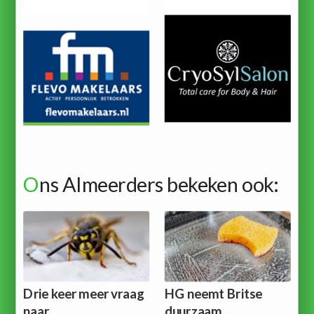
O
ns Almeerders bekeken ook:
Drie keer meer vraag
HG neemt Britse
naar
duurzaam