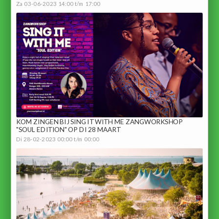
Za 03-06-2023 14:00 t/m 17:00
KOM ZINGEN BIJ SING IT WITH ME ZANGWORKSHOP
"SOUL EDITION" OP DI 28 MAART
Di 28-02-2023 00:00 t/m 00:00