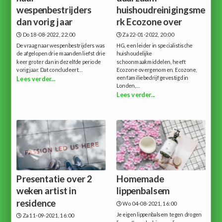
wespenbestrijders
huishoudreinigingsme
dan vorig jaar
rk Ecozone over
Do 18-08-2022, 22:00
Za 22-01-2022, 20:00
De vraag naar wespenbestrijders was
HG, een leider in specialistische
de afgelopen drie maanden liefst drie
huishoudelijke
keer groter dan in dezelfde periode
schoonmaakmiddelen, heeft
vorig jaar. Dat concludeert...
Ecozone overgenomen. Ecozone,
een familiebedrijf gevestigd in
Lees verder...
Londen,...
Lees verder...
Presentatie over 2
Homemade
weken artist in
lippenbalsem
residence
Wo 04-08-2021, 16:00
Je eigen lippenbalsem tegen drogen
Za 11-09-2021, 16:00