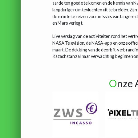
aarde ten goede te komen en de kennis van N
langdurige ruimtevluchten uit te breiden. Zi
de ruimte te reizen voor missies van langere
en Mars verlegt.
Live verslag van de activiteiten rond het ver
NASA Television, de NASA-app en onze offici
maart. De dekking van de deorbit-verbrandin
Kazachstan zal naar verwachting beginnen o
O
nze 