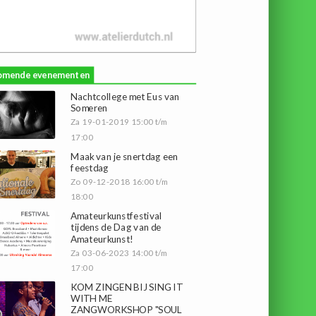
omende evenementen
Nachtcollege met Eus van
Someren
Za 19-01-2019 15:00 t/m
17:00
Maak van je snertdag een
feestdag
Zo 09-12-2018 16:00 t/m
18:00
Amateurkunstfestival
tijdens de Dag van de
Amateurkunst!
Za 03-06-2023 14:00 t/m
17:00
KOM ZINGEN BIJ SING IT
WITH ME
ZANGWORKSHOP "SOUL