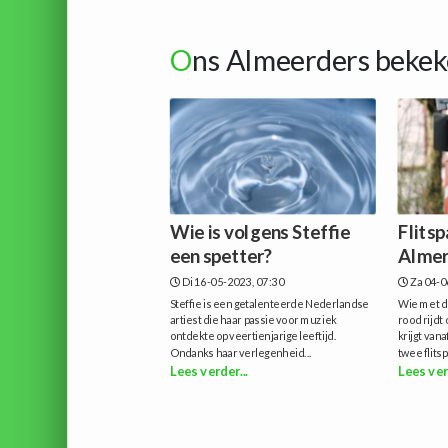
O
ns Almeerders bekek
Wie is volgens Steffie
Flitsp
een spetter?
Almer
Di 16-05-2023, 07:30
Za 04-0
Steffie is een getalenteerde Nederlandse
Wie met de
artiest die haar passie voor muziek
rood rijdt
ontdekte op veertienjarige leeftijd.
krijgt van
Ondanks haar verlegenheid...
twee flitsp
Lees verder...
Lees ver