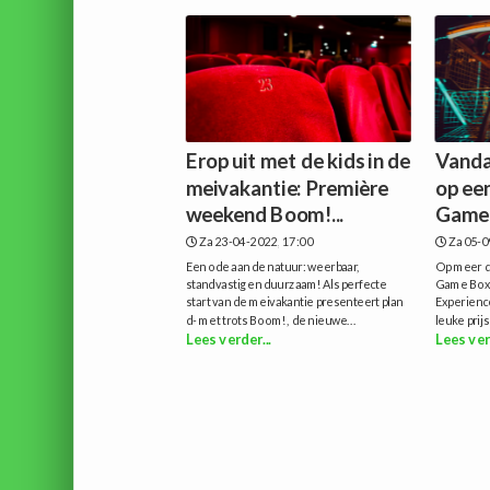
Erop uit met de kids in de
Vanda
meivakantie: Première
op ee
weekend Boom!...
Game B
Za 23-04-2022, 17:00
Za 05-0
Een ode aan de natuur: weerbaar,
Op meer da
standvastig en duurzaam!Als perfecte
Game Box 
start van de meivakantie presenteert plan
Experience
d- met trots Boom!, de nieuwe...
leuke prijs
Lees verder...
Lees ver