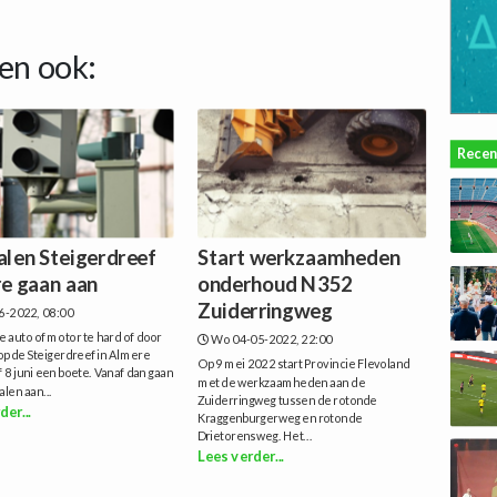
en ook:
Recen
alen Steigerdreef
Start werkzaamheden
e gaan aan
onderhoud N352
Zuiderringweg
6-2022, 08:00
 auto of motor te hard of door
Wo 04-05-2022, 22:00
 op de Steigerdreef in Almere
Op 9 mei 2022 start Provincie Flevoland
af 8 juni een boete. Vanaf dan gaan
met de werkzaamheden aan de
alen aan...
Zuiderringweg tussen de rotonde
der...
Kraggenburgerweg en rotonde
Drietorensweg. Het...
Lees verder...