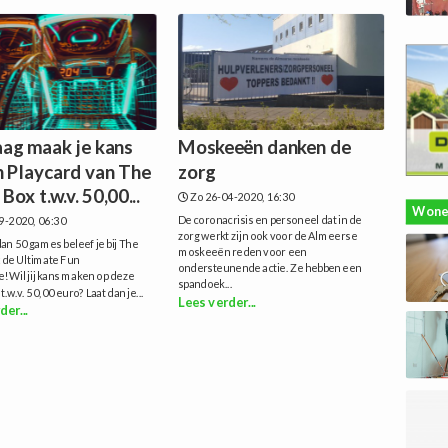
ag maak je kans
Moskeeën danken de
n Playcard van The
zorg
ox t.w.v. 50,00...
Zo 26-04-2020, 16:30
Wone
De coronacrisis en personeel dat in de
9-2020, 06:30
zorg werkt zijn ook voor de Almeerse
n 50 games beleef je bij The
moskeeën reden voor een
de Ultimate Fun
ondersteunende actie. Ze hebben een
!Wil jij kans maken op deze
spandoek...
 t.w.v. 50,00 euro? Laat dan je...
Lees verder...
der...