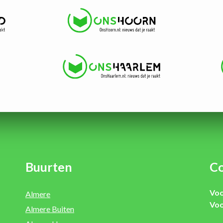
Buurten
Co
Voo
Almere
Voo
Almere Buiten