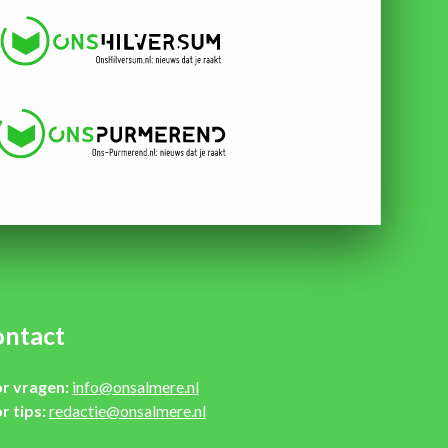
ntact
r vragen:
info@onsalmere.nl
r tips:
redactie@onsalmere.nl