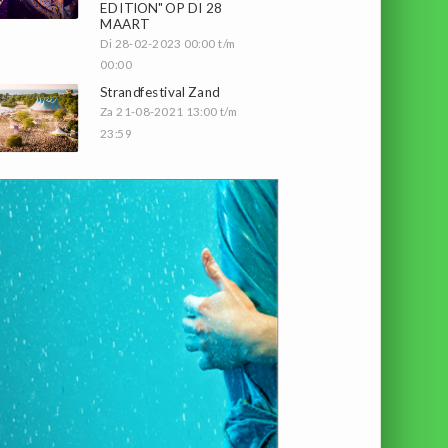
EDITION" OP DI 28
MAART
Di 28-02-2023 00:00 t/m
00:00
Strandfestival Zand
Za 21-08-2021 13:00 t/m
23:59