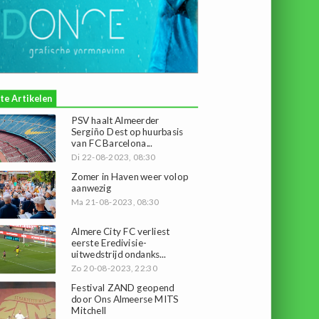
te Artikelen
PSV haalt Almeerder
Sergiño Dest op huurbasis
van FC Barcelona...
Di 22-08-2023, 08:30
Zomer in Haven weer volop
aanwezig
Ma 21-08-2023, 08:30
Almere City FC verliest
eerste Eredivisie-
uitwedstrijd ondanks...
Zo 20-08-2023, 22:30
Festival ZAND geopend
door Ons Almeerse MITS
Mitchell