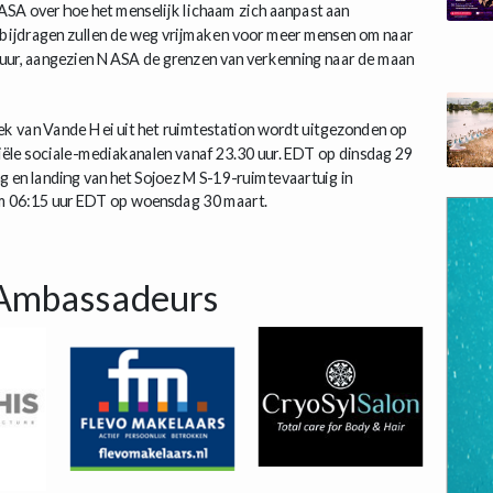
ASA over hoe het menselijk lichaam zich aanpast aan
jn bijdragen zullen de weg vrijmaken voor meer mensen om naar
 duur, aangezien NASA de grenzen van verkenning naar de maan
trek van Vande Hei uit het ruimtestation wordt uitgezonden op
ële sociale-mediakanalen vanaf 23.30 uur. EDT op dinsdag 29
g en landing van het Sojoez MS-19-ruimtevaartuig in
m 06:15 uur EDT op woensdag 30 maart.
Ambassadeurs