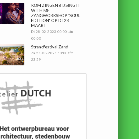
KOM ZINGEN BIJ SING IT
WITH ME
ZANGWORKSHOP "SOUL
EDITION" OP DI 28
MAART
Di 28-02-2023 00:00 t/m
00:00
Strandfestival Zand
Za 21-08-2021 13:00 t/m
23:59