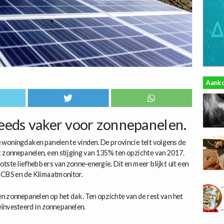
Aank
teeds vaker voor zonnepanelen.
e woningdaken panelen te vinden. De provincie telt volgens de
 zonnepanelen, een stijging van 135% ten opzichte van 2017.
otste liefhebbers van zonne-energie. Dit en meer blijkt uit een
n CBS en de Klimaatmonitor.
n zonnepanelen op het dak. Ten opzichte van de rest van het
eïnvesteerd in zonnepanelen.