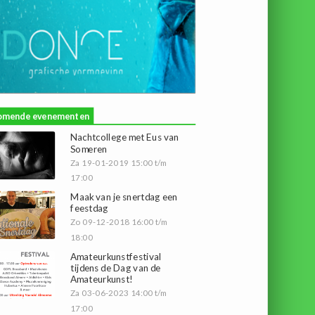
omende evenementen
Nachtcollege met Eus van
Someren
Za 19-01-2019 15:00 t/m
17:00
Maak van je snertdag een
feestdag
Zo 09-12-2018 16:00 t/m
18:00
Amateurkunstfestival
tijdens de Dag van de
Amateurkunst!
Za 03-06-2023 14:00 t/m
17:00