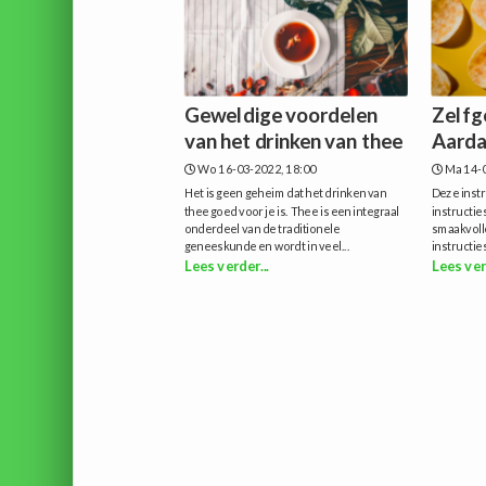
Geweldige voordelen
Zelfg
van het drinken van thee
Aarda
Wo 16-03-2022, 18:00
Ma 14-0
Het is geen geheim dat het drinken van
Deze instr
thee goed voor je is. Thee is een integraal
instructie
onderdeel van de traditionele
smaakvolle
geneeskunde en wordt in veel...
instructie
Lees verder...
Lees ver