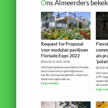
O
ns Almeerders bekek
Request for Proposal
Flevo
voor modulair paviljoen
commu
Floriade Expo 2022
als pr
‘polar
Ma 05-12-2022, 20:00
Het houten gebouw waar tijdens Floriade
Di 02-0
twee restaurants in gevestigd waren,
Het Commu
wordt nu te koop aangeboden. Naast een
(CPF) org
totaal vloeroppervlak van...
september
Lees verder...
discussieb
Lees ver