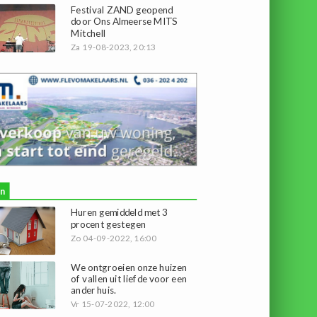
Festival ZAND geopend
door Ons Almeerse MITS
Mitchell
Za 19-08-2023, 20:13
n
Huren gemiddeld met 3
procent gestegen
Zo 04-09-2022, 16:00
We ontgroeien onze huizen
of vallen uit liefde voor een
ander huis.
Vr 15-07-2022, 12:00