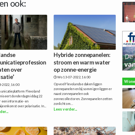
en ook:
landse
Hybride zonnepanelen:
nicatieprofession
stroom en warm water
aten over
op zonne-energie
isatie’
Wo 13-07-2022, 16:00
Wone
Op veel Flevolandse daken liggen
8-2022, 16:00
zonnepanelen en bij sommigen liggen er
nicatieplatform Flevoland
naast zonnepanelen ook
aniseert donderdagmiddag 22
zonnecollectoren. Zonnepanelen zetten
 een informatie- en
zonlicht om...
ijeenkomst over polarisatie. In...
Lees verder...
der...