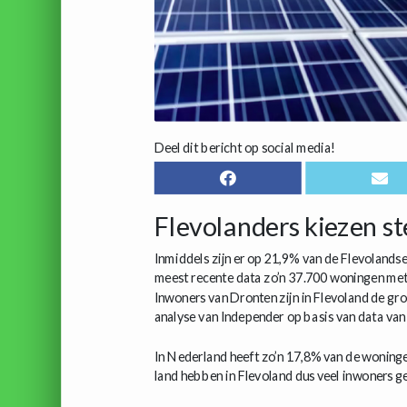
Deel dit bericht op social media!
Flevolanders kiezen s
Inmiddels zijn er op 21,9% van de Flevolands
meest recente data zo’n 37.700 woningen met
Inwoners van Dronten zijn in Flevoland de gro
analyse van Independer op basis van data va
In Nederland heeft zo’n 17,8% van de woninge
land hebben in Flevoland dus veel inwoners g