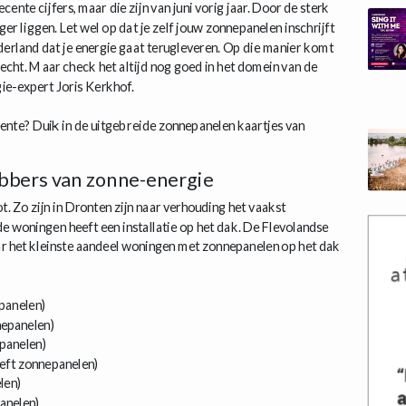
te cijfers, maar die zijn van juni vorig jaar. Door de sterk
ger liggen. Let wel op dat je zelf jouw zonnepanelen inschrijft
derland dat je energie gaat terugleveren. Op die manier komt
echt. Maar check het altijd nog goed in het domein van de
gie-expert Joris Kerkhof.
ente? Duik in de uitgebreide zonnepanelen kaartjes van
bbers van zonne-energie
t. Zo zijn in Dronten zijn naar verhouding het vaakst
e woningen heeft een installatie op het dak. De Flevolandse
r het kleinste aandeel woningen met zonnepanelen op het dak
panelen)
nepanelen)
panelen)
eft zonnepanelen)
len)
anelen)