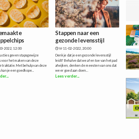
emaakte
Stappen naar een
ppelchips
gezonde levensstijl
3-2022, 12:00
Vr 11-02-2022, 20:00
ucties geven stapsgewijze
Denk je dat je een gezonde levensstijl
s voor het maken van deze
leidt? Behalve dat we af en toe van het pad
 traktatie. Met behulp van deze
afwijken, denken de meesten van ons dat
s kan je een goedkope...
we er goed aan doen...
der...
Lees verder...