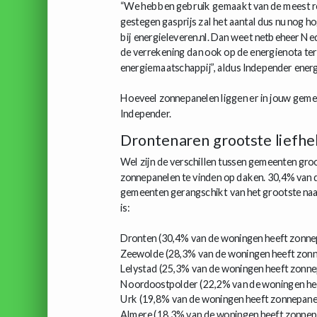
“We hebben gebruik gemaakt van de meest recen
gestegen gasprijs zal het aantal dus nu nog ho
bij energieleveren.nl. Dan weet netbeheer Ne
de verrekening dan ook op de energienota ter
energiemaatschappij”, aldus Independer ener
Hoeveel zonnepanelen liggen er in jouw geme
Independer.
Drontenaren grootste liefhe
Wel zijn de verschillen tussen gemeenten groo
zonnepanelen te vinden op daken. 30,4% van d
gemeenten gerangschikt van het grootste naa
is:
Dronten (30,4% van de woningen heeft zonne
Zeewolde (28,3% van de woningen heeft zon
Lelystad (25,3% van de woningen heeft zonne
Noordoostpolder (22,2% van de woningen he
Urk (19,8% van de woningen heeft zonnepane
Almere (18,3% van de woningen heeft zonnep