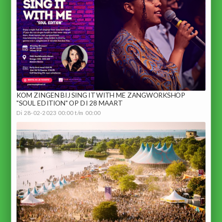
KOM ZINGEN BIJ SING IT WITH ME ZANGWORKSHOP
"SOUL EDITION" OP DI 28 MAART
Di 28-02-2023 00:00 t/m 00:00