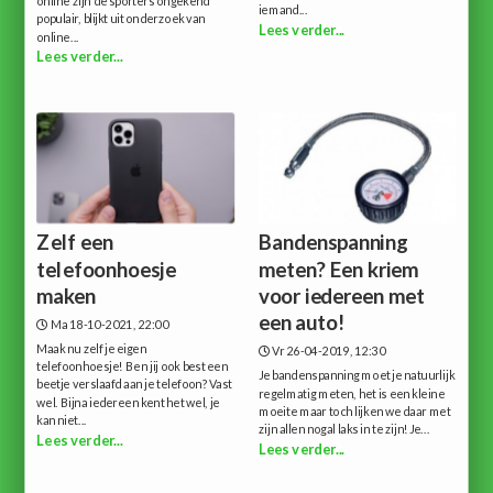
online zijn de sporters ongekend
iemand...
populair, blijkt uit onderzoek van
Lees verder...
online...
Lees verder...
Zelf een
Bandenspanning
telefoonhoesje
meten? Een kriem
maken
voor iedereen met
een auto!
Ma 18-10-2021, 22:00
Maak nu zelf je eigen
Vr 26-04-2019, 12:30
telefoonhoesje! Ben jij ook best een
Je bandenspanning moet je natuurlijk
beetje verslaafd aan je telefoon? Vast
regelmatig meten, het is een kleine
wel. Bijna iedereen kent het wel, je
moeite maar toch lijken we daar met
kan niet...
zijn allen nogal laks in te zijn!Je...
Lees verder...
Lees verder...