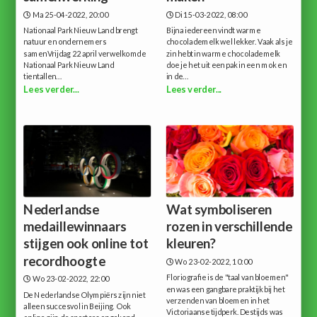
Ma 25-04-2022, 20:00
Di 15-03-2022, 08:00
Nationaal Park Nieuw Land brengt
Bijna iedereen vindt warme
natuur en ondernemers
chocolademelk wel lekker. Vaak als je
samenVrijdag 22 april verwelkomde
zin hebt in warme chocolademelk
Nationaal Park Nieuw Land
doe je het uit een pak in een mok en
tientallen...
in de...
Lees verder...
Lees verder...
Nederlandse
Wat symboliseren
medaillewinnaars
rozen in verschillende
stijgen ook online tot
kleuren?
recordhoogte
Wo 23-02-2022, 10:00
Floriografie is de "taal van bloemen"
Wo 23-02-2022, 22:00
en was een gangbare praktijk bij het
De Nederlandse Olympiërs zijn niet
verzenden van bloemen in het
alleen succesvol in Beijing. Ook
Victoriaanse tijdperk. Destijds was