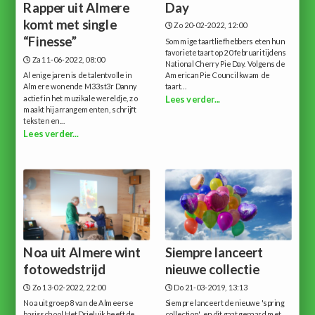
Rapper uit Almere
Day
komt met single
Zo 20-02-2022, 12:00
“Finesse”
Sommige taartliefhebbers eten hun
favoriete taart op 20 februari tijdens
Za 11-06-2022, 08:00
National Cherry Pie Day. Volgens de
Al enige jaren is de talentvolle in
American Pie Council kwam de
Almere wonende M33st3r Danny
taart...
actief in het muzikale wereldje, zo
Lees verder...
maakt hij arrangementen, schrijft
teksten en...
Lees verder...
Noa uit Almere wint
Siempre lanceert
fotowedstrijd
nieuwe collectie
Zo 13-02-2022, 22:00
Do 21-03-2019, 13:13
Noa uit groep 8 van de Almeerse
Siempre lanceert de nieuwe 'spring
basisschool Het Drieluik heeft de
collection', en dit gaat gepaard met