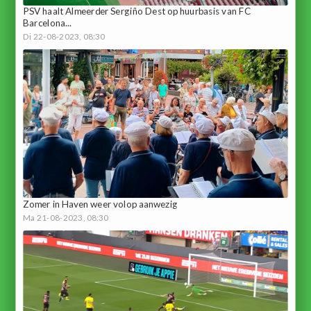
PSV haalt Almeerder Sergiño Dest op huurbasis van FC
Barcelona...
Di 22-08-2023, 08:30
Zomer in Haven weer volop aanwezig
Ma 21-08-2023, 08:30