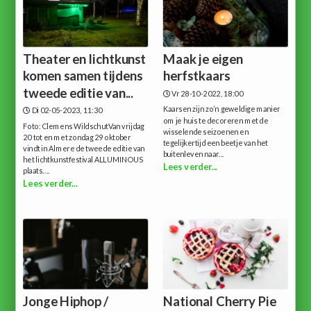
Theater en lichtkunst
Maak je eigen
komen samen tijdens
herfstkaars
tweede editie van...
Vr 28-10-2022, 18:00
Kaarsen zijn zo’n geweldige manier
Di 02-05-2023, 11:30
om je huis te decoreren met de
Foto: Clemens WildschutVan vrijdag
wisselende seizoenen en
20 tot en met zondag 29 oktober
tegelijkertijd een beetje van het
vindt in Almere de tweede editie van
buitenleven naar...
het lichtkunstfestival ALLUMINOUS
Lees verder...
plaats....
Lees verder...
Jonge Hiphop /
National Cherry Pie