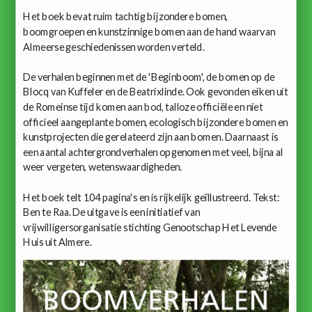
Het boek bevat ruim tachtig bijzondere bomen,
boomgroepen en kunstzinnige bomen aan de hand waarvan
Almeerse geschiedenissen worden verteld.
De verhalen beginnen met de 'Beginboom', de bomen op de
Blocq van Kuffeler en de Beatrixlinde. Ook gevonden eiken uit
de Romeinse tijd komen aan bod, talloze officiële en niet
officieel aangeplante bomen, ecologisch bijzondere bomen en
kunstprojecten die gerelateerd zijn aan bomen. Daarnaast is
een aantal achtergrondverhalen opgenomen met veel, bijna al
weer vergeten, wetenswaardigheden.
Het boek telt 104 pagina's en is rijkelijk geïllustreerd. Tekst:
Ben te Raa. De uitgave is een initiatief van
vrijwilligersorganisatie stichting Genootschap Het Levende
Huis uit Almere.