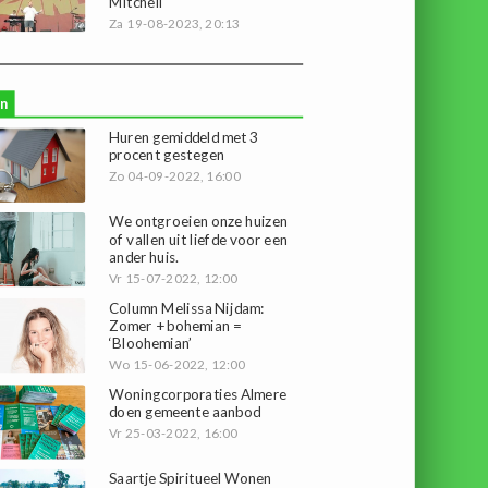
Mitchell
Za 19-08-2023, 20:13
n
Huren gemiddeld met 3
procent gestegen
Zo 04-09-2022, 16:00
We ontgroeien onze huizen
of vallen uit liefde voor een
ander huis.
Vr 15-07-2022, 12:00
Column Melissa Nijdam:
Zomer + bohemian =
‘Bloohemian’
Wo 15-06-2022, 12:00
Woningcorporaties Almere
doen gemeente aanbod
Vr 25-03-2022, 16:00
Saartje Spiritueel Wonen