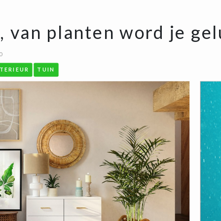
, van planten word je ge
0
TERIEUR
TUIN