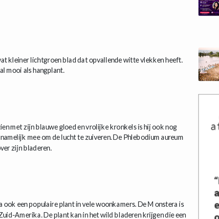
t kleiner lichtgroen blad dat opvallende witte vlekken heeft.
l mooi als hangplant.
en met zijn blauwe gloed en vrolijke kronkels is hij ook nog
pt namelijk mee om de lucht te zuiveren. De Phlebodium aureum
ver zijn bladeren.
a ook een populaire plant in vele woonkamers. De Monstera is
uid-Amerika. De plant kan in het wild bladeren krijgen die een