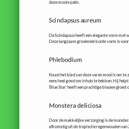
deze mooie palm.
Scindapsus aureum
De Scindapsus heeft een elegante vorm met wa
Deze langzaam groeiende bonte vorm is voora
Phlebodium
Naast het blad van deze varen mooi is om te zi
eens heel goed om in huis te hebben. Hij hel
‘Blue Star’ heeft een prachtige blauwe gloed o
Monstera deliciosa
Door de makkelijke verzorging is de monster
afkomstig uit de tropische regenwouden van Z