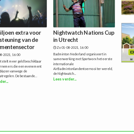
iljoen extra voor
Nightwatch Nations Cup
steuning van de
in Utrecht
mentensector
Zo 01-08-2021, 16:00
Badminton Nederland organiseert in
8-2021, 16:00
samenwerking met Sportworx het eerste
t stelt meer geld beschikbaar
internationale
rnemers die een evenement
AirBadmintonlandentoernooi ter wereld,
blazen vanwege de
de Nightwatch...
tregelen. De bestaande...
Lees verder...
der...