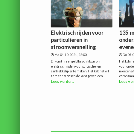
Elektrisch rijden voor
135 m
particulieren in
onder
stroomversnelling
evene
Ma 04-10-2021, 22:00
Do 05-0
Er komt meer geld beschikbaar om
Het kabine
elektrisch rijden voor particulieren
voor onde
aantrekkelijker te maken. Het kabinet wil
moeten af
zo meer mensen de kans geven een...
coronamaa
Lees verder...
Lees ver