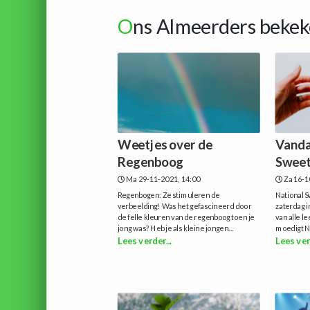
O
ns Almeerders bekek
Weetjes over de
Vanda
Regenboog
Sweet
Ma 29-11-2021, 14:00
Za 16-1
Regenbogen: Ze stimuleren de
National 
verbeelding! Was het gefascineerd door
zaterdag 
de felle kleuren van de regenboog toen je
van alle l
jong was? Heb je als kleine jongen...
moedigt Na
Lees verder...
Lees ver