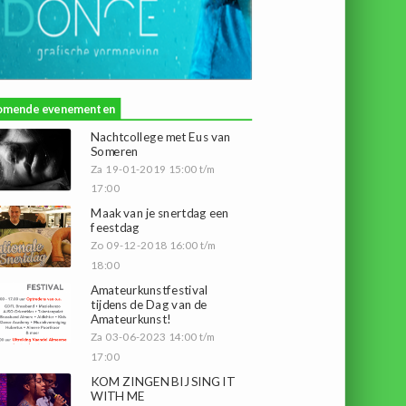
omende evenementen
Nachtcollege met Eus van
Someren
Za 19-01-2019 15:00 t/m
17:00
Maak van je snertdag een
feestdag
Zo 09-12-2018 16:00 t/m
18:00
Amateurkunstfestival
tijdens de Dag van de
Amateurkunst!
Za 03-06-2023 14:00 t/m
17:00
KOM ZINGEN BIJ SING IT
WITH ME