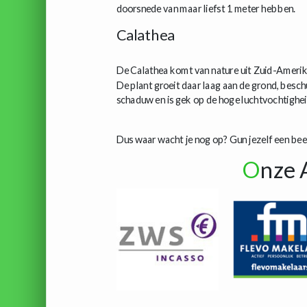
doorsnede van maar liefst 1 meter hebben.
Calathea
De Calathea komt van nature uit Zuid-Amerik
De plant groeit daar laag aan de grond, besc
schaduw en is gek op de hoge luchtvochtigheid
Dus waar wacht je nog op? Gun jezelf een bee
O
nze 