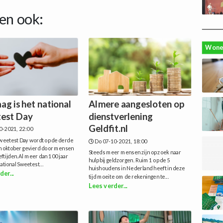
en ook:
Wone
ag is het national
Almere aangesloten op
est Day
dienstverlening
Geldfit.nl
0-2021, 22:00
Sweetest Day wordt op de derde
Do 07-10-2021, 18:00
in oktober gevierd door mensen
Steeds meer mensen zijn op zoek naar
eeftijden.Al meer dan 100 jaar
hulp bij geldzorgen. Ruim 1 op de 5
tional Sweetest...
huishoudens in Nederland heeft in deze
der...
tijd moeite om de rekeningen te...
Lees verder...