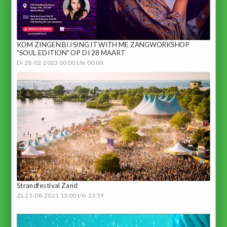
KOM ZINGEN BIJ SING IT WITH ME ZANGWORKSHOP
"SOUL EDITION" OP DI 28 MAART
Di 28-02-2023 00:00 t/m 00:00
Strandfestival Zand
Za 21-08-2021 13:00 t/m 23:59