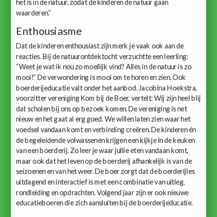
het is in de natuur, zodat de kinderen de natuur gaan
waarderen.’’
Enthousiasme
Dat de kinderen enthousiast zijn merk je vaak ook aan de
reacties. Bij de natuurontdektocht verzuchtte een leerling:
“Weet je wat ik nou zo moeilijk vind? Alles in de natuur is zo
mooi!” De verwondering is mooi om te horen en zien. Ook
boerderijeducatie valt onder het aanbod. Jacobina Hoekstra,
voorzitter vereniging Kom bij de Boer, vertelt: Wij zijn heel blij
dat scholen bij ons op bezoek komen. De vereniging is net
nieuw en het gaat al erg goed. We willen laten zien waar het
voedsel vandaan komt en verbinding creëren. De kinderen én
de begeleidende volwassenen krijgen een kijkje in de keuken
van een boerderij. Zo leer je waar jullie eten vandaan komt,
maar ook dat het leven op de boerderij afhankelijk is van de
seizoenen en van het weer. De boer zorgt dat de boerderijles
uitdagend en interactief is met een combinatie van uitleg,
rondleiding en opdrachten. Volgend jaar zijn er ook nieuwe
educatieboeren die zich aansluiten bij de boerderijeducatie.