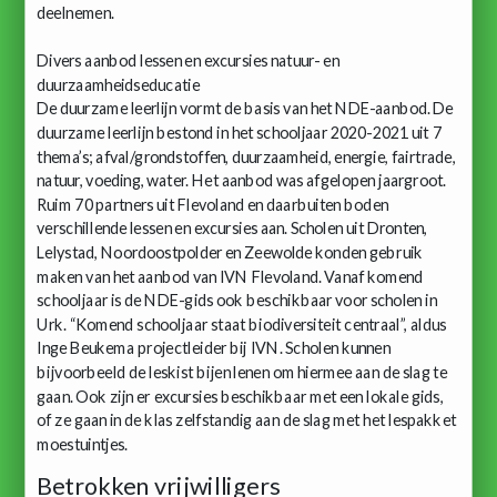
deelnemen.
Divers aanbod lessen en excursies natuur- en
duurzaamheidseducatie
De duurzame leerlijn vormt de basis van het NDE-aanbod. De
duurzame leerlijn bestond in het schooljaar 2020-2021 uit 7
thema’s; afval/grondstoffen, duurzaamheid, energie, fairtrade,
natuur, voeding, water. Het aanbod was afgelopen jaargroot.
Ruim 70 partners uit Flevoland en daarbuiten boden
verschillende lessen en excursies aan. Scholen uit Dronten,
Lelystad, Noordoostpolder en Zeewolde konden gebruik
maken van het aanbod van IVN Flevoland. Vanaf komend
schooljaar is de NDE-gids ook beschikbaar voor scholen in
Urk. “Komend schooljaar staat biodiversiteit centraal”, aldus
Inge Beukema projectleider bij IVN. Scholen kunnen
bijvoorbeeld de leskist bijen lenen om hiermee aan de slag te
gaan. Ook zijn er excursies beschikbaar met een lokale gids,
of ze gaan in de klas zelfstandig aan de slag met het lespakket
moestuintjes.
Betrokken vrijwilligers