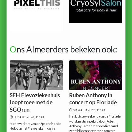
O
ns Almeerders bekeken ook:
SEH Flevoziekenhuis
Ruben Anthony in
loopt mee met de
concert op Floriade
SGOrun
Ma 03-10-2022, 11:30
Het laatste weekend van de Floriade
Di 23-05-2023, 11:30
wordt in stijl ingeluid door Ruben
Medewerkers van de Spoedeisende
Anthony. Samen met een live band
Hulp van het Flevoziekenhuis in
geeft hij een spetterend concert,