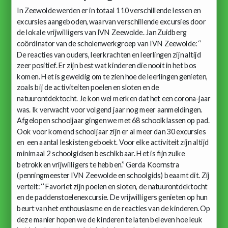
In Zeewolde werden er in totaal 110 verschillende lessen en
excursies aangeboden, waarvan verschillende excursies door
de lokale vrijwilligers van IVN Zeewolde. Jan Zuidberg
coördinator van de scholenwerkgroep van IVN Zeewolde: ‘’
De reacties van ouders, leerkrachten en leerlingen zijn altijd
zeer positief. Er zijn best wat kinderen die nooit in het bos
komen. Het is geweldig om te zien hoe de leerlingen genieten,
zoals bij de activiteiten poelen en sloten en de
natuurontdektocht. Je kon wel merken dat het een corona-jaar
was. Ik verwacht voor volgend jaar nog meer aanmeldingen.
Afgelopen schooljaar gingen we met 68 schoolklassen op pad.
Ook voor komend schooljaar zijn er al meer dan 30 excursies
en een aantal leskisten geboekt. Voor elke activiteit zijn altijd
minimaal 2 schoolgidsen beschikbaar. Het is fijn zulke
betrokken vrijwilligers te hebben.’’ Gerda Koornstra
(penningmeester IVN Zeewolde en schoolgids) beaamt dit. Zij
vertelt: ‘’ Favoriet zijn poelen en sloten, de natuurontdektocht
en de paddenstoelenexcursie. De vrijwilligers genieten op hun
beurt van het enthousiasme en de reacties van de kinderen. Op
deze manier hopen we de kinderen te laten beleven hoe leuk