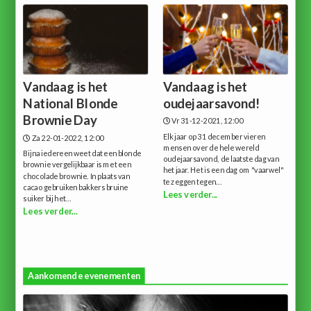
Vandaag is het
Vandaag is het
National Blonde
oudejaarsavond!
Brownie Day
Vr 31-12-2021, 12:00
Elk jaar op 31 december vieren
Za 22-01-2022, 12:00
mensen over de hele wereld
Bijna iedereen weet dat een blonde
oudejaarsavond, de laatste dag van
brownie vergelijkbaar is met een
het jaar. Het is een dag om "vaarwel"
chocolade brownie. In plaats van
te zeggen tegen...
cacao gebruiken bakkers bruine
Lees verder...
suiker bij het...
Lees verder...
Aankomende evenementen