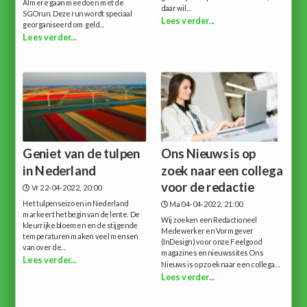
Almere gaan meedoen met de
daar wil...
SGOrun. Deze run wordt speciaal
Lees verder...
georganiseerd om geld...
Lees verder...
Geniet van de tulpen
Ons Nieuws is op
in Nederland
zoek naar een collega
voor de redactie
Vr 22-04-2022, 20:00
Het tulpenseizoen in Nederland
Ma 04-04-2022, 21:00
markeert het begin van de lente. De
Wij zoeken een Redactioneel
kleurrijke bloemen en de stijgende
Medewerker en Vormgever
temperaturen maken veel mensen
(InDesign) voor onze Feelgood
van over de...
magazines en nieuwssites Ons
Lees verder...
Nieuws is op zoek naar een collega...
Lees verder...