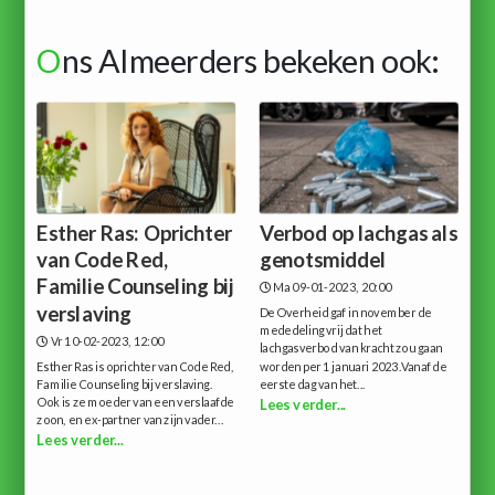
O
ns Almeerders bekeken ook:
Esther Ras: Oprichter
Verbod op lachgas als
van Code Red,
genotsmiddel
Familie Counseling bij
Ma 09-01-2023, 20:00
verslaving
De Overheid gaf in november de
mededeling vrij dat het
Vr 10-02-2023, 12:00
lachgasverbod van kracht zou gaan
Esther Ras is oprichter van Code Red,
worden per 1 januari 2023.Vanaf de
Familie Counseling bij verslaving.
eerste dag van het...
Ook is ze moeder van een verslaafde
Lees verder...
zoon, en ex-partner van zijn vader...
Lees verder...