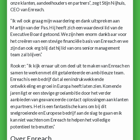
onze klanten, aandeelhouders en partners”, zegt Stijn Nijhuis,
CEO van Enreach.
“Ik wil ook graag mijn waardering en dank uitspreken aan
Martijn van der Pas. Hij heeft zich een waardevol lid van de
Executive Board getoond. We zijn hem enorm dankbaar voor
het creëren van een stevige financiële basis van Enreach en we
zijn dan ook erg blij dat hij lid van ons senior management
team zal blijven.”
Rooker: “Ik kijk ernaar uit om deel uit te maken van Enreach en
samen te werken met dit getalenteerde en ambitieuze team.
Enreach is een bedrijf dat al een indrukwekkende
ontwikkeling en groei in Europa heeft laten zien. Komende
jaren ligt er een stevige groeiambitie door het verder
aanbieden van geavanceerde contact oplossingen aan klanten
en partners. Het is een fantastische kans om bij dit
snelgroeiende en Europese bedrijf aan de slag te gaan en ik
kan niet wachten om Enreach te helpen het volledige
potentieel te benutten.”
Over Enreach