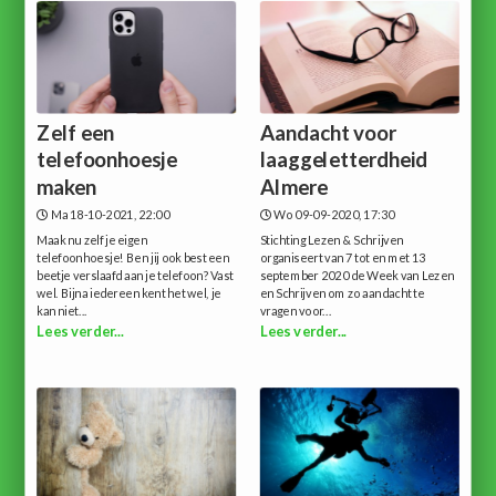
Zelf een
Aandacht voor
telefoonhoesje
laaggeletterdheid
maken
Almere
Ma 18-10-2021, 22:00
Wo 09-09-2020, 17:30
Maak nu zelf je eigen
Stichting Lezen & Schrijven
telefoonhoesje! Ben jij ook best een
organiseert van 7 tot en met 13
beetje verslaafd aan je telefoon? Vast
september 2020 de Week van Lezen
wel. Bijna iedereen kent het wel, je
en Schrijven om zo aandacht te
kan niet...
vragen voor...
Lees verder...
Lees verder...