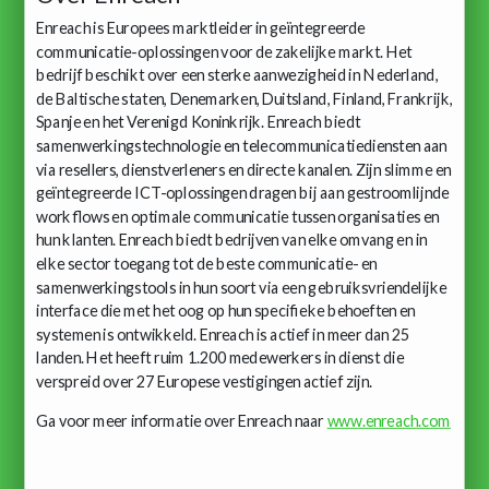
Enreach is Europees marktleider in geïntegreerde
communicatie-oplossingen voor de zakelijke markt. Het
bedrijf beschikt over een sterke aanwezigheid in Nederland,
de Baltische staten, Denemarken, Duitsland, Finland, Frankrijk,
Spanje en het Verenigd Koninkrijk. Enreach biedt
samenwerkingstechnologie en telecommunicatiediensten aan
via resellers, dienstverleners en directe kanalen. Zijn slimme en
geïntegreerde ICT-oplossingen dragen bij aan gestroomlijnde
workflows en optimale communicatie tussen organisaties en
hun klanten. Enreach biedt bedrijven van elke omvang en in
elke sector toegang tot de beste communicatie- en
samenwerkingstools in hun soort via een gebruiksvriendelijke
interface die met het oog op hun specifieke behoeften en
systemen is ontwikkeld. Enreach is actief in meer dan 25
landen. Het heeft ruim 1.200 medewerkers in dienst die
verspreid over 27 Europese vestigingen actief zijn.
Ga voor meer informatie over Enreach naar
www.enreach.com