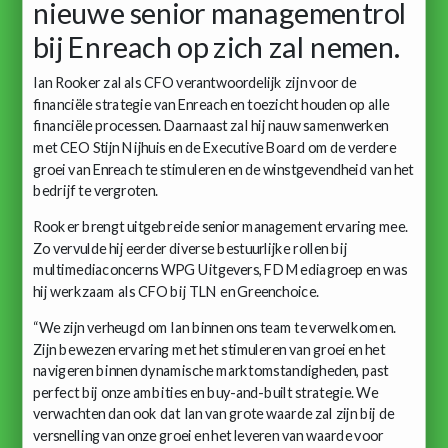
nieuwe senior managementrol
bij Enreach op zich zal nemen.
Ian Rooker zal als CFO verantwoordelijk zijn voor de
financiële strategie van Enreach en toezicht houden op alle
financiële processen. Daarnaast zal hij nauw samenwerken
met CEO Stijn Nijhuis en de Executive Board om de verdere
groei van Enreach te stimuleren en de winstgevendheid van het
bedrijf te vergroten.
Rooker brengt uitgebreide senior management ervaring mee.
Zo vervulde hij eerder diverse bestuurlijke rollen bij
multimediaconcerns WPG Uitgevers, FD Mediagroep en was
hij werkzaam als CFO bij TLN en Greenchoice.
“We zijn verheugd om Ian binnen ons team te verwelkomen.
Zijn bewezen ervaring met het stimuleren van groei en het
navigeren binnen dynamische marktomstandigheden, past
perfect bij onze ambities en buy-and-built strategie. We
verwachten dan ook dat Ian van grote waarde zal zijn bij de
versnelling van onze groei en het leveren van waarde voor