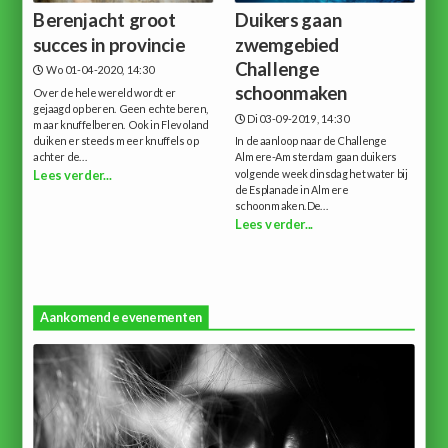
Berenjacht groot
Duikers gaan
succes in provincie
zwemgebied
Challenge
Wo 01-04-2020, 14:30
schoonmaken
Over de hele wereld wordt er
gejaagd op beren. Geen echte beren,
Di 03-09-2019, 14:30
maar knuffelberen. Ook in Flevoland
duiken er steeds meer knuffels op
In de aanloop naar de Challenge
achter de...
Almere-Amsterdam gaan duikers
volgende week dinsdag het water bij
Lees verder...
de Esplanade in Almere
schoonmaken.De...
Lees verder...
Aankomende evenementen