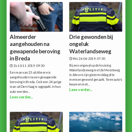
Almeerder
Drie gewonden bij
aangehouden na
ongeluk
gewapende beroving
Waterlandseweg
in Breda
Wo 26-06-2019, 07:30
Bij een ongeval op de kruising
Zo 10-11-2019, 09:30
Waterlandseweg met de Meentweg
Een man van 23 uit Almere is
in Almere zijn gistermiddag drie
aangehouden na een gewapende
mensen gewond geraakt. Twee auto's
beroving in Breda. Ook een 24-jarige
kwamen met...
man uit Den Haag is opgepakt. In hun
Lees verder...
auto werden...
Lees verder...