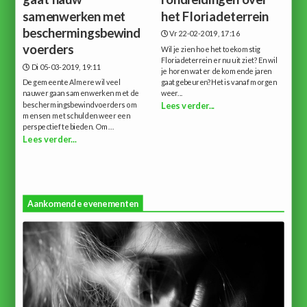
samenwerken met
het Floriadeterrein
beschermingsbewind
Vr 22-02-2019, 17:16
voerders
Wil je zien hoe het toekomstig
Floriadeterrein er nu uit ziet? En wil
Di 05-03-2019, 19:11
je horen wat er de komende jaren
De gemeente Almere wil veel
gaat gebeuren?Het is vanaf morgen
nauwer gaan samenwerken met de
weer...
beschermingsbewindvoerders om
Lees verder...
mensen met schulden weer een
perspectief te bieden. Om...
Lees verder...
Aankomende evenementen