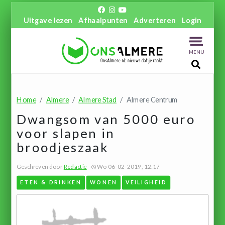
Uitgave lezen
Afhaalpunten
Adverteren
Login
MENU
Home
Almere
Almere Stad
Almere Centrum
Dwangsom van 5000 euro
voor slapen in
broodjeszaak
Geschreven door
Redactie
Wo 06-02-2019, 12:17
ETEN & DRINKEN
WONEN
VEILIGHEID