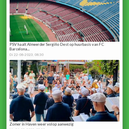
PSV haalt Almeerder Sergiño Dest op huurbasis van FC
Barcelona...
Di 22-08-2023, 08:30
Zomer in Haven weer volop aanwezig