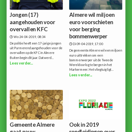
Jongen (17)
Almere wil miljoen
aangehouden voor
euro voorschieten
overvallen KFC
voor berging
bommenwerper
Wo 24-04-2019, 08:34
De politie heeft een 17-jarige jongen
Di 09-04-2019, 17:00
uit Purmerend aangehouden voor de
De gemeente Almere wil een miljoen
overvallen op de KFC in Almere
euro uittrekken om een
Buiten begin dit jaar. Dat werd...
bommenwerper uit de Tweede
Lees verder...
Wereldoorlog te bergen in het
Markermeer. Het vliegtuig ligt...
Lees verder...
Gemeente Almere
Ook in 2019
gaat nauw
rondleidingen over