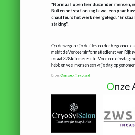
"Normaal lopen hier duizenden mensen, n
Buiten het station zag ik wel een paar buss
chauffeurs het werk neergelegd. "Er staan 
staking".
Op de wegen zijn de files eerder begonnen da
meldt de Verkeersinformatiedienst van Rijkswa
totaal 328 kilometer file. Voor een dinsdag me
hebben veel mensen een vrije dag opgenomen
Bron:
Omroep Flevoland
O
nze 