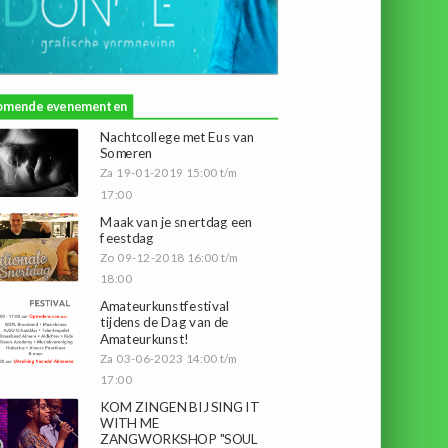
omende evenementen
Nachtcollege met Eus van
Someren
Za 19-01-2019 15:00 t/m
17:00
Maak van je snertdag een
feestdag
Zo 09-12-2018 16:00 t/m
18:00
Amateurkunstfestival
tijdens de Dag van de
Amateurkunst!
Za 03-06-2023 14:00 t/m
17:00
KOM ZINGEN BIJ SING IT
WITH ME
ZANGWORKSHOP "SOUL