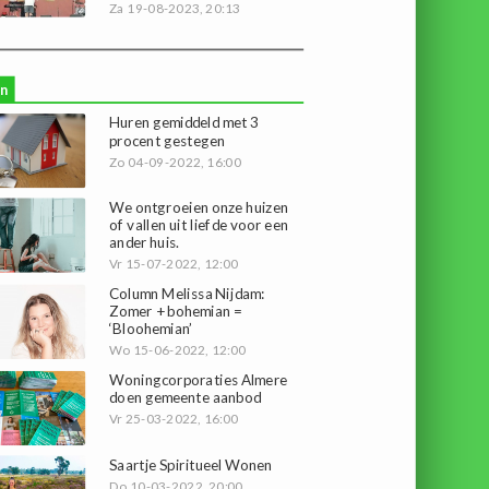
Za 19-08-2023, 20:13
n
Huren gemiddeld met 3
procent gestegen
Zo 04-09-2022, 16:00
We ontgroeien onze huizen
of vallen uit liefde voor een
ander huis.
Vr 15-07-2022, 12:00
Column Melissa Nijdam:
Zomer + bohemian =
‘Bloohemian’
Wo 15-06-2022, 12:00
Woningcorporaties Almere
doen gemeente aanbod
Vr 25-03-2022, 16:00
Saartje Spiritueel Wonen
Do 10-03-2022, 20:00