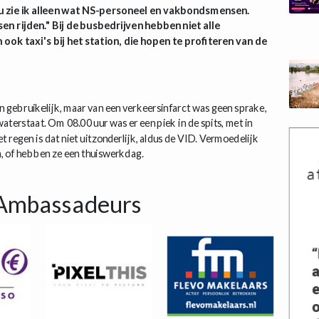
u zie ik alleen wat NS-personeel en vakbondsmensen.
en rijden." Bij de busbedrijven hebben niet alle
ook taxi's bij het station, die hopen te profiteren van de
n gebruikelijk, maar van een verkeersinfarct was geen sprake,
terstaat. Om 08.00 uur was er een piek in de spits, met in
t regen is dat niet uitzonderlijk, aldus de VID. Vermoedelijk
, of hebben ze een thuiswerkdag.
Ambassadeurs