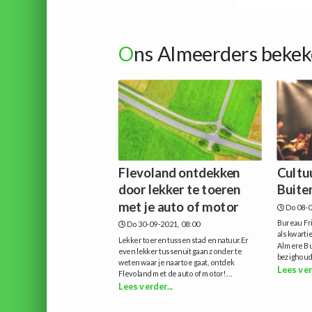
O
ns Almeerders bekek
Flevoland ontdekken
Cultu
door lekker te toeren
Buite
met je auto of motor
Do 08-0
Bureau Fri
Do 30-09-2021, 08:00
als kwarti
Lekker toeren tussen stad en natuur.Er
Almere Bui
even lekker tussenuit gaan zonder te
bezighoud
weten waar je naartoe gaat, ontdek
Lees ver
Flevoland met de auto of motor!...
Lees verder...