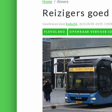
Home
Almere
Reizigers goed
Geschreven door
Redactie
Di 28-05-2019, 13:00
FLEVOLAND
OPENBAAR VERVOER (