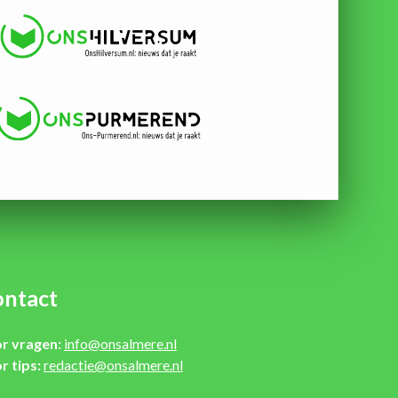
ntact
r vragen:
info@onsalmere.nl
r tips:
redactie@onsalmere.nl