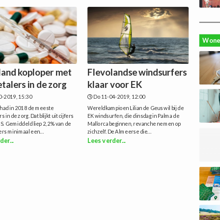
Wone
land koploper met
Flevolandse windsurfers
talers in de zorg
klaar voor EK
0-2019, 15:30
Do 11-04-2019, 12:00
 had in 2018 de meeste
Wereldkampioen Lilian de Geus wil bij de
 in de zorg. Dat blijkt uit cijfers
EK windsurfen, die dinsdag in Palma de
S. Gemiddeld liep 2,2% van de
Mallorca beginnen, revanche nemen op
rs minimaal een...
zichzelf. De Almeerse die...
der...
Lees verder...