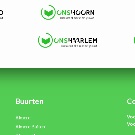
Buurten
Co
Voo
Almere
Voo
Almere Buiten