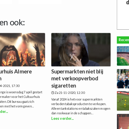
en ook:
Recen
urhuis Almere
Supermarkten niet blij
n
met verkoopverbod
sigaretten
4-2021, 17:30
nge is woensdag 7 april gestart
Za 21-11-2020, 12:30
ermaker voor het Cultuurhuis
Vanaf 2024 is het voor supermarkten
ten. Dit bureau gaat zich
verboden tabaksproducten te verkopen.
en met het vormgeven...
Alleen tankstations en tabakszaken mogen
der...
dan rookwaar in de schappen...
Lees verder...