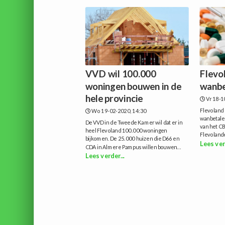
VVD wil 100.000
Flevo
woningen bouwen in de
wanbe
hele provincie
Vr 18-1
Flevoland
Wo 19-02-2020, 14:30
wanbetalers
De VVD in de Tweede Kamer wil dat er in
van het CB
heel Flevoland 100.000 woningen
Flevolande
bijkomen. De 25.000 huizen die D66 en
Lees ver
CDA in Almere Pampus willen bouwen...
Lees verder...