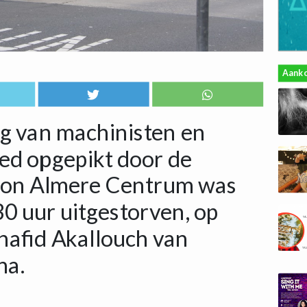
Aank
ng van machinisten en
oed opgepikt door de
tion Almere Centrum was
 uur uitgestorven, op
hafid Akallouch van
na.