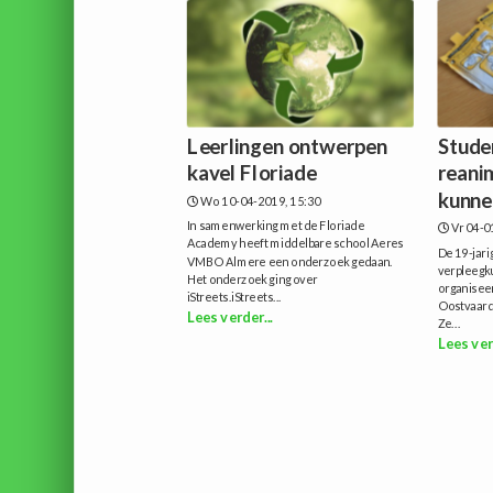
Leerlingen ontwerpen
Stude
kavel Floriade
reani
kunnen
Wo 10-04-2019, 15:30
In samenwerking met de Floriade
Vr 04-0
Academy heeft middelbare school Aeres
De 19-jari
VMBO Almere een onderzoek gedaan.
verpleegku
Het onderzoek ging over
organisee
iStreets.iStreets...
Oostvaard
Lees verder...
Ze...
Lees ver