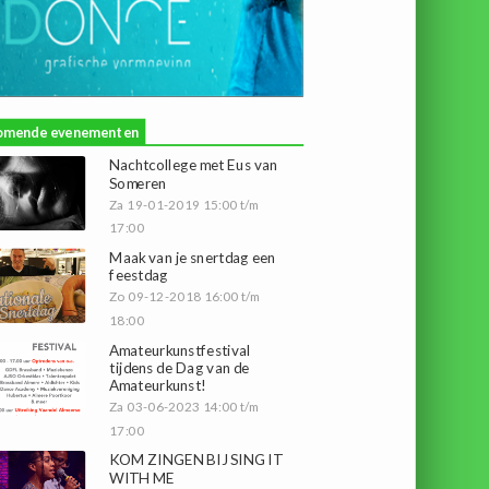
omende evenementen
Nachtcollege met Eus van
Someren
Za 19-01-2019 15:00 t/m
17:00
Maak van je snertdag een
feestdag
Zo 09-12-2018 16:00 t/m
18:00
Amateurkunstfestival
tijdens de Dag van de
Amateurkunst!
Za 03-06-2023 14:00 t/m
17:00
KOM ZINGEN BIJ SING IT
WITH ME