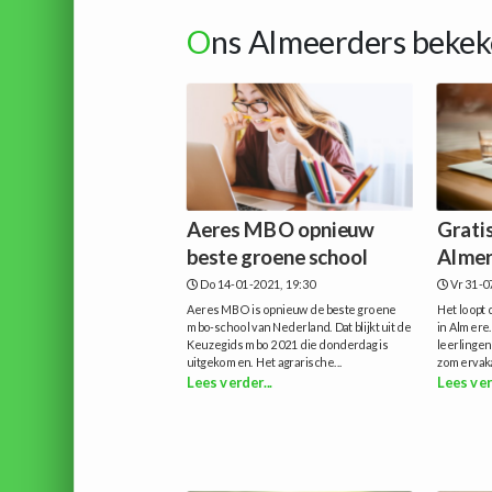
O
ns Almeerders bekek
Aeres MBO opnieuw
Grati
beste groene school
Almer
Do 14-01-2021, 19:30
Vr 31-0
Aeres MBO is opnieuw de beste groene
Het loopt 
mbo-school van Nederland. Dat blijkt uit de
in Almere.
Keuzegids mbo 2021 die donderdag is
leerlingen
uitgekomen. Het agrarische...
zomervakan
Lees verder...
Lees ver