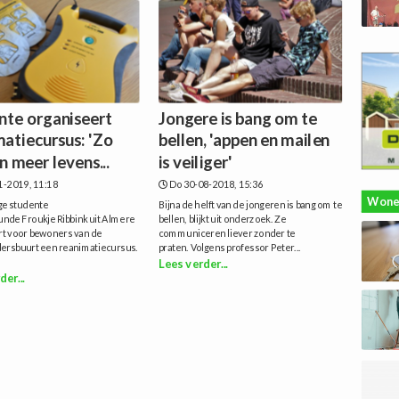
nte organiseert
Jongere is bang om te
matiecursus: 'Zo
bellen, 'appen en mailen
 meer levens...
is veiliger'
1-2019, 11:18
Do 30-08-2018, 15:36
Wone
ge studente
Bijna de helft van de jongeren is bang om te
nde ‎Froukje Ribbink uit Almere
bellen, blijkt uit onderzoek. Ze
rt voor bewoners van de
communiceren liever zonder te
ersbuurt een reanimatiecursus.
praten. Volgens professor Peter...
Lees verder...
der...