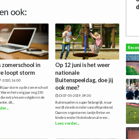
en ook:
Recen
s zomerschool in
Op 12 juni is het weer
e loopt storm
nationale
Buitenspeeldag, doe jij
7-2020, 16:00
ook mee?
dit jaar storm op de zomerschool
 Waren het vorig jaar nog 230
Di 07-05-2019, 09:30
 die extra lessen volgden in de
tie, dit...
Buitenspelen is super belangrijk, maar
wordt steeds minder vanzelfsprekend.
der...
Daarom organiseren Jantje Beton en
kinderzender Nickelodeon al meer...
Lees verder...