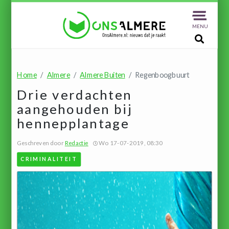
MENU
Home
Almere
Almere Buiten
Regenboogbuurt
Drie verdachten
aangehouden bij
hennepplantage
Geschreven door
Redactie
Wo 17-07-2019, 08:30
CRIMINALITEIT