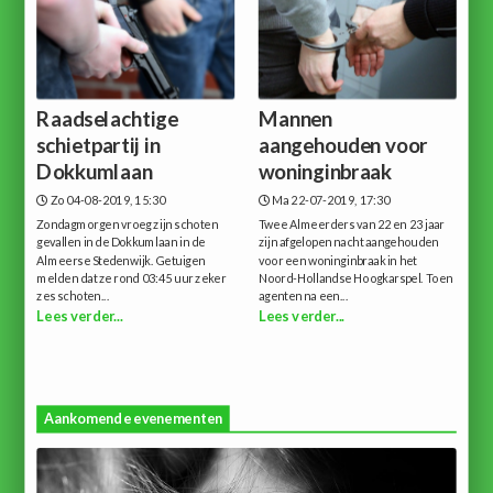
Raadselachtige
Mannen
schietpartij in
aangehouden voor
Dokkumlaan
woninginbraak
Zo 04-08-2019, 15:30
Ma 22-07-2019, 17:30
Zondagmorgen vroeg zijn schoten
Twee Almeerders van 22 en 23 jaar
gevallen in de Dokkumlaan in de
zijn afgelopen nacht aangehouden
Almeerse Stedenwijk. Getuigen
voor een woninginbraak in het
melden dat ze rond 03:45 uur zeker
Noord-Hollandse Hoogkarspel. Toen
zes schoten...
agenten na een...
Lees verder...
Lees verder...
Aankomende evenementen