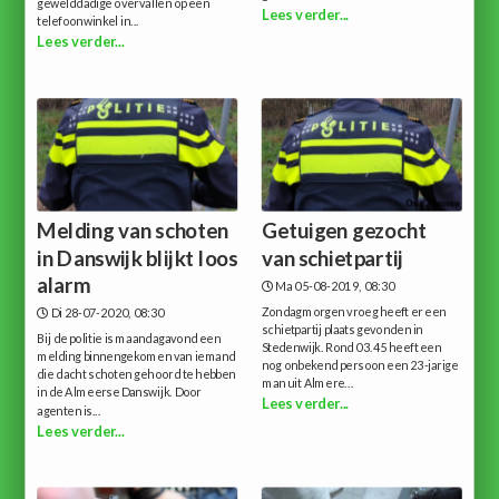
gewelddadige overvallen op een
Lees verder...
telefoonwinkel in...
Lees verder...
Melding van schoten
Getuigen gezocht
in Danswijk blijkt loos
van schietpartij
alarm
Ma 05-08-2019, 08:30
Zondagmorgen vroeg heeft er een
Di 28-07-2020, 08:30
schietpartij plaats gevonden in
Bij de politie is maandagavond een
Stedenwijk. Rond 03.45 heeft een
melding binnengekomen van iemand
nog onbekend persoon een 23-jarige
die dacht schoten gehoord te hebben
man uit Almere...
in de Almeerse Danswijk. Door
Lees verder...
agenten is...
Lees verder...