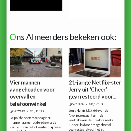
O
ns Almeerders bekeken ook:
Vier mannen
21-jarige Netflix-ster
aangehouden voor
Jerry uit ‘Cheer’
overvallen
gearresteerd voor...
telefoonwinkel
Vr 18-09-2020, 17:30
Jerry Harris (21), één van de
Vr 29-01-2021, 11:30
favoriete gezichten in de
De politie heeft maandag vier
veelbekeken Netflix-docureeks
mannen aangehouden die worden
‘Cheer’, is donderdagochtend
verdacht van betrokkenheid bij twee
gearresteerd voor het in...