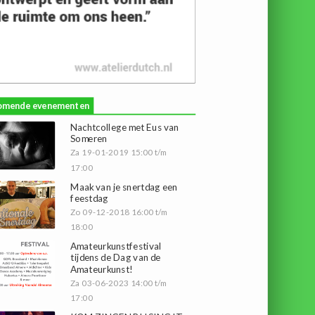
omende evenementen
Nachtcollege met Eus van
Someren
Za 19-01-2019 15:00 t/m
17:00
Maak van je snertdag een
feestdag
Zo 09-12-2018 16:00 t/m
18:00
Amateurkunstfestival
tijdens de Dag van de
Amateurkunst!
Za 03-06-2023 14:00 t/m
17:00