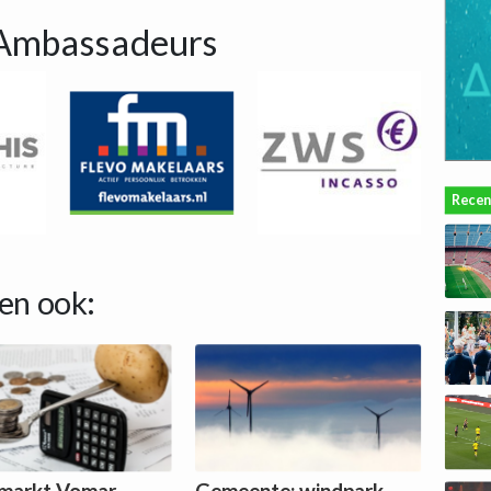
Ambassadeurs
Recen
en ook:
markt Vomar
Gemeente: windpark