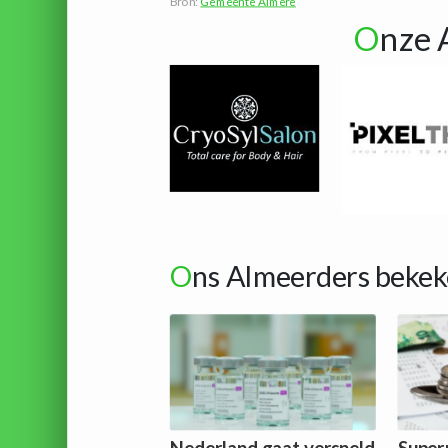
Bron:
Gemeente Almere
O
nze 
O
ns Almeerders bekek
Nederland gaat versneld
Super