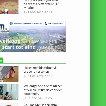
door Ons Almeerse MITS
Mitchell
Za 19-08-2023, 20:13
n
Huren gemiddeld met 3
procent gestegen
Zo 04-09-2022, 16:00
We ontgroeien onze huizen
of vallen uit liefde voor een
ander huis.
Vr 15-07-2022, 12:00
Column Melissa Nijdam: