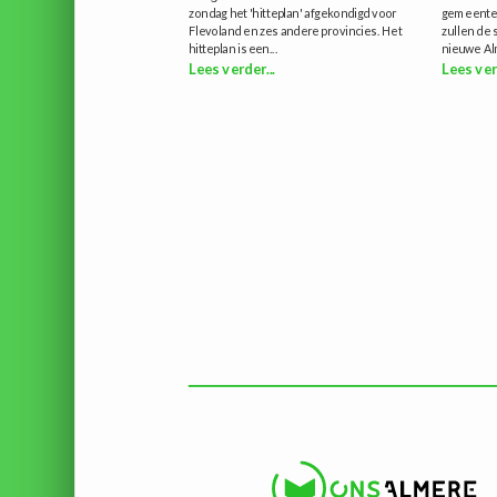
zondag het 'hitteplan' afgekondigd voor
gemeenteli
Flevoland en zes andere provincies. Het
zullen de 
hitteplan is een...
nieuwe Al
Lees verder...
Lees ver