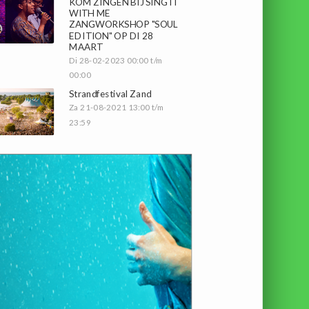
KOM ZINGEN BIJ SING IT
WITH ME
ZANGWORKSHOP "SOUL
EDITION" OP DI 28
MAART
Di 28-02-2023 00:00 t/m
00:00
Strandfestival Zand
Za 21-08-2021 13:00 t/m
23:59