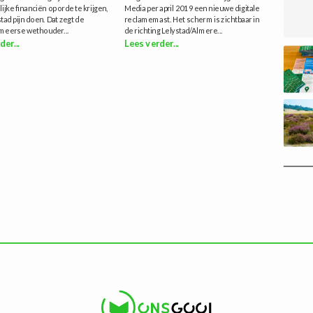
jke financiën op orde te krijgen,
Media per april 2019 een nieuwe digitale
stad pijn doen. Dat zegt de
reclamemast. Het scherm is zichtbaar in
meerse wethouder...
de richting Lelystad/Almere...
der...
Lees verder...