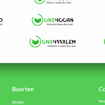
Buurten
Co
Voo
Almere