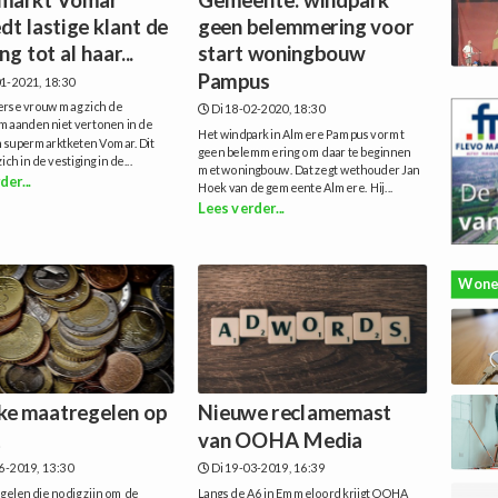
dt lastige klant de
geen belemmering voor
g tot al haar...
start woningbouw
Pampus
1-2021, 18:30
rse vrouw mag zich de
Di 18-02-2020, 18:30
aanden niet vertonen in de
Het windpark in Almere Pampus vormt
an supermarktketen Vomar. Dit
geen belemmering om daar te beginnen
ch in de vestiging in de...
met woningbouw. Dat zegt wethouder Jan
der...
Hoek van de gemeente Almere. Hij...
Lees verder...
Wone
jke maatregelen op
Nieuwe reclamemast
t
van OOHA Media
6-2019, 13:30
Di 19-03-2019, 16:39
elen die nodig zijn om de
Langs de A6 in Emmeloord krijgt OOHA