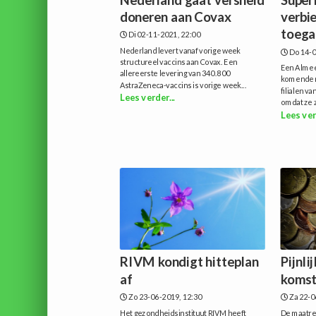
doneren aan Covax
verbie
toegan
Di 02-11-2021, 22:00
Nederland levert vanaf vorige week
Do 14-0
structureel vaccins aan Covax. Een
Een Almee
allereerste levering van 340.800
komende m
AstraZeneca-vaccins is vorige week...
filialen v
Lees verder...
omdat ze zi
Lees ver
RIVM kondigt hitteplan
Pijnli
af
koms
Zo 23-06-2019, 12:30
Za 22-0
Het gezondheidsinstituut RIVM heeft
De maatreg