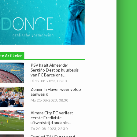
te Artikelen
PSV haalt Almeerder
Sergiño Dest op huurbasis
van FC Barcelona...
Di 22-08-2023, 08:30
Zomer in Haven weer volop
aanwezig
Ma 21-08-2023, 08:30
Almere City FC verliest
eerste Eredivisie-
uitwedstrijd ondanks...
Zo 20-08-2023, 22:30
Festival ZAND geopend