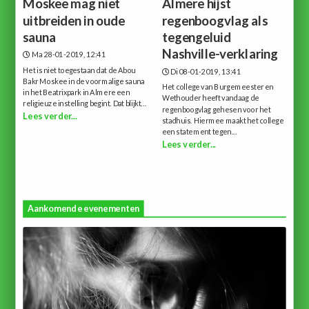
Moskee mag niet
Almere hijst
uitbreiden in oude
regenboogvlag als
sauna
tegengeluid
Nashville-verklaring
Ma 28-01-2019, 12:41
Het is niet toegestaan dat de Abou
Di 08-01-2019, 13:41
Bakr Moskee in de voormalige sauna
Het college van Burgemeester en
in het Beatrixpark in Almere een
Wethouder heeft vandaag de
religieuze instelling begint. Dat blijkt...
regenboogvlag gehesen voor het
Lees verder...
stadhuis. Hiermee maakt het college
een statement tegen...
Lees verder...
Aankomende evenementen