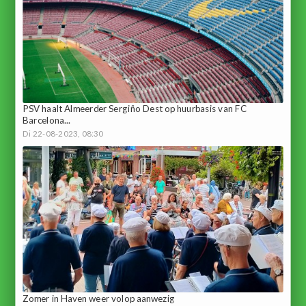
PSV haalt Almeerder Sergiño Dest op huurbasis van FC
Barcelona...
Di 22-08-2023, 08:30
Zomer in Haven weer volop aanwezig