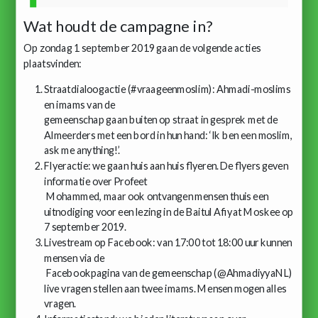
Wat houdt de campagne in?
Op zondag 1 september 2019 gaan de volgende acties
plaatsvinden:
Straatdialoogactie (#vraageenmoslim): Ahmadi-moslims
en imams van de
gemeenschap gaan buiten op straat in gesprek met de
Almeerders met een bord in hun hand: ‘Ik ben een moslim,
ask me anything!’.
Flyeractie: we gaan huis aan huis flyeren. De flyers geven
informatie over Profeet
Mohammed, maar ook ontvangen mensen thuis een
uitnodiging voor een lezing in de Baitul Afiyat Moskee op
7 september 2019.
Livestream op Facebook: van 17:00 tot 18:00 uur kunnen
mensen via de
Facebookpagina van de gemeenschap (@AhmadiyyaNL)
live vragen stellen aan twee imams. Mensen mogen alles
vragen.