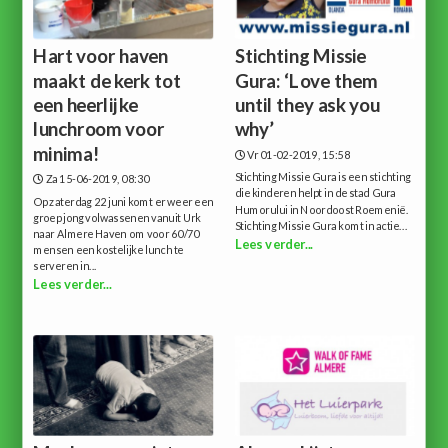
Hart voor haven
Stichting Missie
maakt de kerk tot
Gura: ‘Love them
een heerlijke
until they ask you
lunchroom voor
why’
minima!
Vr 01-02-2019, 15:58
Stichting Missie Gura is een stichting
Za 15-06-2019, 08:30
die kinderen helpt in de stad Gura
Op zaterdag 22 juni komt er weer een
Humorului in Noordoost Roemenië.
groep jong volwassenen vanuit Urk
Stichting Missie Gura komt in actie...
naar Almere Haven om voor 60/70
Lees verder...
mensen een kostelijke lunch te
serveren in...
Lees verder...