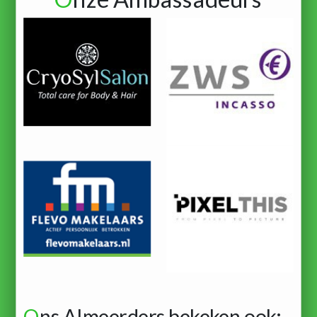
O
ns Almeerders bekeken ook: