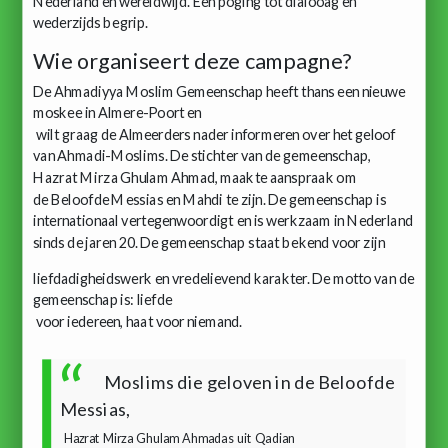
Nederland en wereldwijd. Een poging tot dialooag en
wederzijds begrip.
Wie organiseert deze campagne?
De Ahmadiyya Moslim Gemeenschap heeft thans een nieuwe
moskee in Almere-Poort en
wilt graag de Almeerders nader informeren over het geloof
van Ahmadi-Moslims. De stichter van de gemeenschap,
Hazrat Mirza Ghulam Ahmad, maakte aanspraak om
de Beloofde Messias en Mahdi te zijn. De gemeenschap is
internationaal vertegenwoordigt en is werkzaam in Nederland
sinds de jaren 20. De gemeenschap staat bekend voor zijn
liefdadigheidswerk en vredelievend karakter. De motto van de
gemeenschap is: liefde
voor iedereen, haat voor niemand.
Moslims die geloven in de Beloofde
Messias,
Hazrat Mirza Ghulam Ahmadas uit Qadian