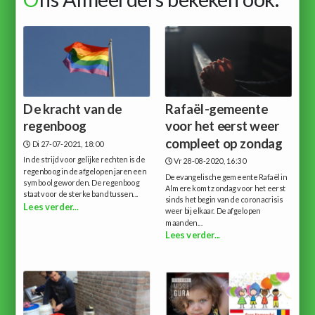
De kracht van de
Rafaël-gemeente
regenboog
voor het eerst weer
compleet op zondag
Di 27-07-2021, 18:00
In de strijd voor gelijke rechten is de
Vr 28-08-2020, 16:30
regenboog in de afgelopen jaren een
De evangelische gemeente Rafaël in
symbool geworden. De regenboog
Almere komt zondag voor het eerst
staat voor de sterke band tussen...
sinds het begin van de coronacrisis
Lees verder...
weer bij elkaar. De afgelopen
maanden...
Lees verder...