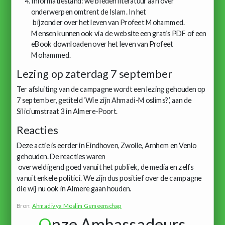
Informatiestand: we bieden literatuur aan over
onderwerpen omtrent de Islam. In het
bijzonder over het leven van Profeet Mohammed.
Mensen kunnen ook via de website een gratis PDF of een
eBook downloaden over het leven van Profeet
Mohammed.
Lezing op zaterdag 7 september
Ter afsluiting van de campagne wordt een lezing gehouden op
7 september, getiteld ‘Wie zijn Ahmadi-Moslims?’, aan de
Siliciumstraat 3 in Almere-Poort.
Reacties
Deze actie is eerder in Eindhoven, Zwolle, Arnhem en Venlo
gehouden. De reacties waren
overweldigend goed vanuit het publiek, de media en zelfs
vanuit enkele politici. We zijn dus positief over de campagne
die wij nu ook in Almere gaan houden.
Bron:
Ahmadiyya Moslim Gemeenschap
O
nze Ambassadeurs