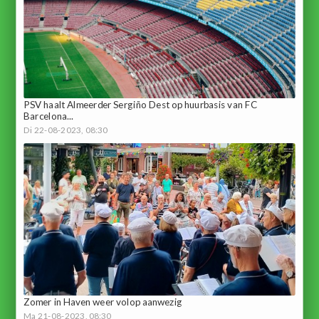
PSV haalt Almeerder Sergiño Dest op huurbasis van FC
Barcelona...
Di 22-08-2023, 08:30
Zomer in Haven weer volop aanwezig
Ma 21-08-2023, 08:30