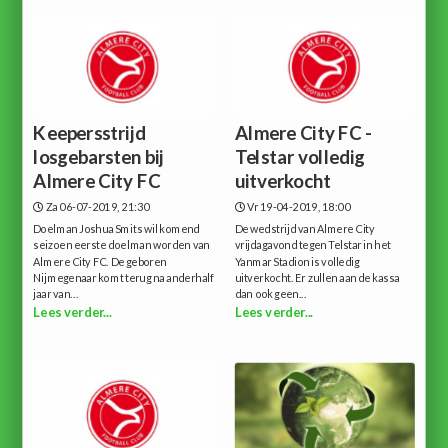
Keepersstrijd
Almere City FC -
losgebarsten bij
Telstar volledig
Almere City FC
uitverkocht
Za 06-07-2019, 21:30
Vr 19-04-2019, 18:00
Doelman Joshua Smits wil komend
De wedstrijd van Almere City
seizoen eerste doelman worden van
vrijdagavond tegen Telstar in het
Almere City FC. De geboren
Yanmar Stadion is volledig
Nijmegenaar komt terug na anderhalf
uitverkocht. Er zullen aan de kassa
jaar van...
dan ook geen...
Lees verder...
Lees verder...