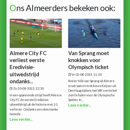
O
ns Almeerders bekeken ook:
Almere City FC
Van Sprang moet
verliest eerste
knokken voor
Eredivisie-
Olympisch ticket
uitwedstrijd
Vr 02-08-2019, 11:30
ondanks...
Roeier Niki van Sprang uit Almere
moet samen met Amos Keijser uit
Zo 20-08-2023, 22:30
Den Haag tijdens het WK een ticket
In een spannende strijd heeft Almere
zien te halen voor de Olympische
City FC de eerste Eredivisie-
Spelen. In...
uitwedstrijd uit de historie met 2-1
Lees verder...
verloren. Ondanks een dominante
tweede...
Lees verder...