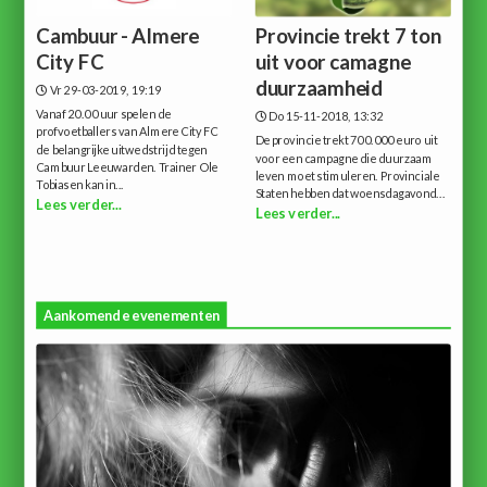
Cambuur - Almere
Provincie trekt 7 ton
City FC
uit voor camagne
duurzaamheid
Vr 29-03-2019, 19:19
Vanaf 20.00 uur spelen de
Do 15-11-2018, 13:32
profvoetballers van Almere City FC
De provincie trekt 700.000 euro uit
de belangrijke uitwedstrijd tegen
voor een campagne die duurzaam
Cambuur Leeuwarden. Trainer Ole
leven moet stimuleren. Provinciale
Tobiasen kan in...
Staten hebben dat woensdagavond...
Lees verder...
Lees verder...
Aankomende evenementen