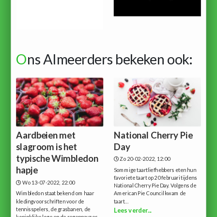
O
ns Almeerders bekeken ook:
Aardbeien met
National Cherry Pie
slagroom is het
Day
typische Wimbledon
Zo 20-02-2022, 12:00
hapje
Sommige taartliefhebbers eten hun
favoriete taart op 20 februari tijdens
Wo 13-07-2022, 22:00
National Cherry Pie Day. Volgens de
Wimbledon staat bekend om haar
American Pie Council kwam de
kledingvoorschriften voor de
taart...
tennisspelers, de grasbanen, de
Lees verder...