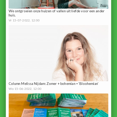
We ontgroeien onze huizen of vallen uit liefde voor een ander
huis.
Vr 15-07-2022, 12:00
Column Melissa Nijdam: Zomer + bohemian = ‘Bloohemian’
Wo 15-06-2022, 12:00