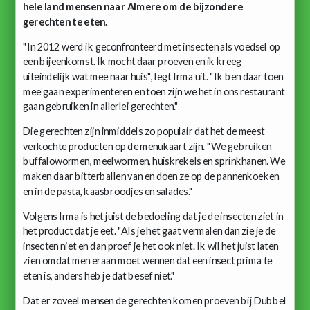
hele land mensen naar Almere om de bijzondere
gerechten te eten.
"In 2012 werd ik geconfronteerd met insecten als voedsel op
een bijeenkomst. Ik mocht daar proeven en ik kreeg
uiteindelijk wat mee naar huis", legt Irma uit. "Ik ben daar toen
mee gaan experimenteren en toen zijn we het in ons restaurant
gaan gebruiken in allerlei gerechten."
Die gerechten zijn inmiddels zo populair dat het de meest
verkochte producten op de menukaart zijn. "We gebruiken
buffalowormen, meelwormen, huiskrekels en sprinkhanen. We
maken daar bitterballen van en doen ze op de pannenkoeken
en in de pasta, kaasbroodjes en salades."
Volgens Irma is het juist de bedoeling dat je de insecten ziet in
het product dat je eet. "Als je het gaat vermalen dan zie je de
insecten niet en dan proef je het ook niet. Ik wil het juist laten
zien omdat men eraan moet wennen dat een insect prima te
eten is, anders heb je dat besef niet."
Dat er zoveel mensen de gerechten komen proeven bij Dubbel