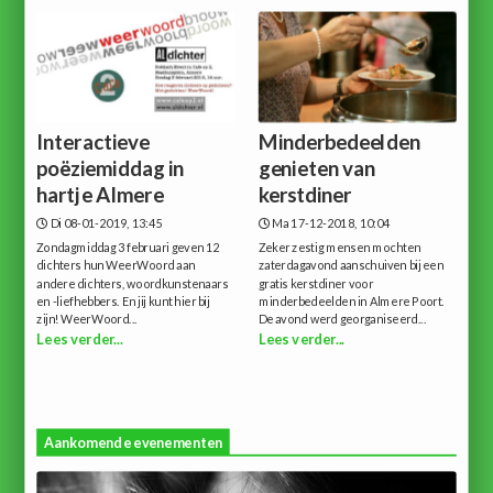
Interactieve
Minderbedeelden
poëziemiddag in
genieten van
hartje Almere
kerstdiner
Di 08-01-2019, 13:45
Ma 17-12-2018, 10:04
Zondagmiddag 3 februari geven 12
Zeker zestig mensen mochten
dichters hun WeerWoord aan
zaterdagavond aanschuiven bij een
andere dichters, woordkunstenaars
gratis kerstdiner voor
en -liefhebbers. En jij kunt hier bij
minderbedeelden in Almere Poort.
zijn!WeerWoord...
De avond werd georganiseerd...
Lees verder...
Lees verder...
Aankomende evenementen