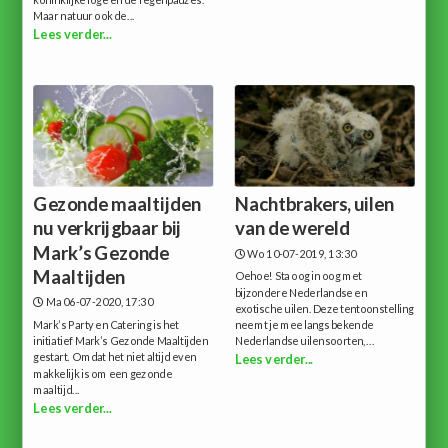
koninklijke loge en de regenpauzes.
Maar natuur ook de...
Lees verder...
Gezonde maaltijden
Nachtbrakers, uilen
nu verkrijgbaar bij
van de wereld
Mark’s Gezonde
Wo 10-07-2019, 13:30
Maaltijden
Oehoe! Sta oog in oog met
bijzondere Nederlandse en
Ma 06-07-2020, 17:30
exotische uilen. Deze tentoonstelling
Mark’s Party en Catering is het
neemt je mee langs bekende
initiatief Mark’s Gezonde Maaltijden
Nederlandse uilensoorten,...
gestart. Omdat het niet altijd even
Lees verder...
makkelijk is om een gezonde
maaltijd...
Lees verder...