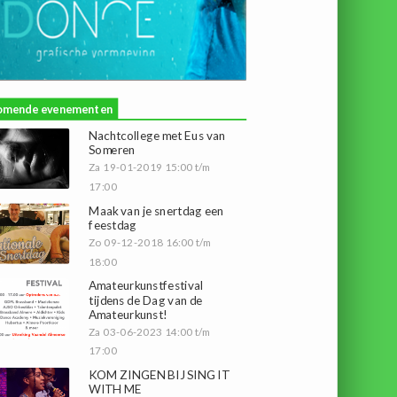
omende evenementen
Nachtcollege met Eus van
Someren
Za 19-01-2019 15:00 t/m
17:00
Maak van je snertdag een
feestdag
Zo 09-12-2018 16:00 t/m
18:00
Amateurkunstfestival
tijdens de Dag van de
Amateurkunst!
Za 03-06-2023 14:00 t/m
17:00
KOM ZINGEN BIJ SING IT
WITH ME