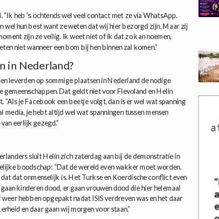
d. “Ik heb ‘s ochtends wel veel contact met ze via WhatsApp.
en wel hun best want ze weten dat wij hier bezorgd zijn. Maar zij
oment zijn ze veilig. Ik weet niet of ik dat zo kan noemen,
ten niet wanneer een bom bij hen binnen zal komen.”
en in Nederland?
rden leverden op sommige plaatsen in Nederland de nodige
e gemeenschappen. Dat geldt niet voor Flevoland en Helin
. “Als je Facebook een beetje volgt, dan is er wel wat spanning
al media, je hebt altijd wel wat spanningen tussen mensen
 van eerlijk gezegd.”
landers sluit Helin zich zaterdag aan bij de demonstratie in
delijke boodschap: “Dat de wereld even wakker moet worden.
dat dat onmenselijk is. Het Turkse en Koerdische conflict even
r gaan kinderen dood, er gaan vrouwen dood die hier helemaal
r weer hebben opgepakt nadat ISIS verdreven was en het daar
kerheid en daar gaan wij morgen voor staan.”