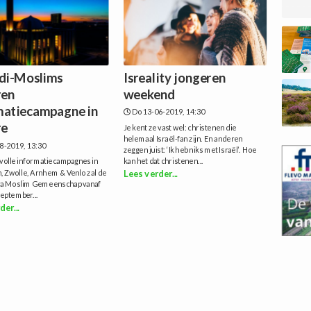
i-Moslims
Isreality jongeren
ren
weekend
matiecampagne in
Do 13-06-2019, 14:30
re
Je kent ze vast wel: christenen die
helemaal Israël-fan zijn. En anderen
8-2019, 13:30
zeggen juist: ‘Ik heb niks met Israël’. Hoe
volle informatiecampagnes in
kan het dat christenen...
, Zwolle, Arnhem & Venlo zal de
Lees verder...
a Moslim Gemeenschap vanaf
eptember...
der...