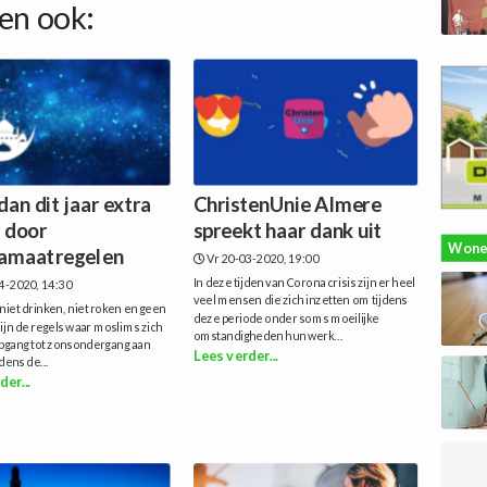
en ook:
an dit jaar extra
ChristenUnie Almere
 door
spreekt haar dank uit
Wone
amaatregelen
Vr 20-03-2020, 19:00
In deze tijden van Corona crisis zijn er heel
4-2020, 14:30
veel mensen die zich inzetten om tijdens
 niet drinken, niet roken en geen
deze periode onder soms moeilijke
zijn de regels waar moslims zich
omstandigheden hun werk...
pgang tot zonsondergang aan
Lees verder...
dens de...
der...