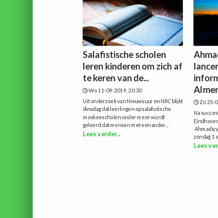
Salafistische scholen
Ahmad
leren kinderen om zich af
lance
te keren van de...
infor
Alme
Wo 11-09-2019, 20:30
Uit onderzoek van Nieuwsuur en NRC blijkt
Zo 25-0
dinsdag dat leerlingen op salafistische
Na succes
moskeescholen onder meer wordt
Eindhoven
geleerd dat mensen met een ander...
Ahmadiyy
Lees verder...
zondag 1 s
Lees ver