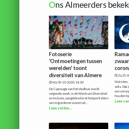
O
ns Almeerders bekek
Fotoserie
Ramad
'Ontmoetingen tussen
zwaar
werelden' toont
coron
diversiteit van Almere
Za 25-0
Niet eten,
Ma 05-10-2020, 14:30
seks. Dat 
De C-passage van het stadhuis wordt
van zonso
volgende week, in de Week van Diversiteit
houden tij
en Inclusie, aangekleed met fotoportretten
Lees ver
van migrantenvrouwen uit...
Lees verder...