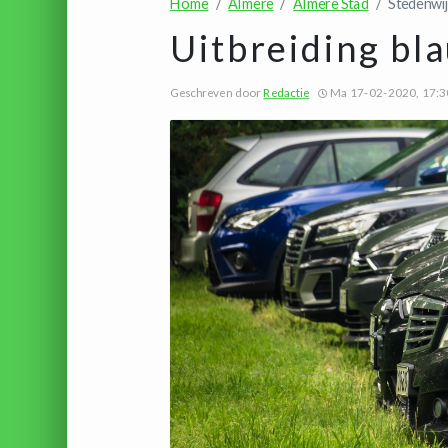
Home
Almere
Almere Stad
Stedenwi
Uitbreiding bl
Geschreven door
Redactie
Ma 17-02-2020, 17:3