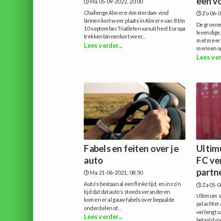
een v
Ma 05-09-2022, 20:00
Challenge Almere-Amsterdam vind
Zo 06-0
binnen kort weer plaats in Almere van 8 t/m
De groene
10 september.Triatleten vanuit heel Europa
levendige
trekken binnenkort weer...
met meer 
Lees verder...
mensen op 
Lees ver
Fabels en feiten over je
Ultim
auto
FC ve
partn
Ma 21-06-2021, 08:30
Auto’s bestaan al een flinke tijd, en in zo’n
Za 05-0
tijd dat dat auto’s steeds veranderen
Ultimum s
komen er al gauw fabels over bepaalde
pal achter
onderdelen of...
verlengt v
Lees verder...
betaald vo