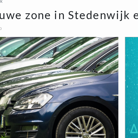
jk
auwe zone in Stedenwijk 
0