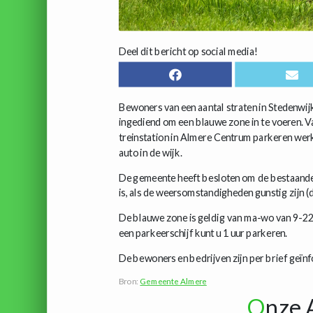
Deel dit bericht op social media!
Bewoners van een aantal straten in Stedenwij
ingediend om een blauwe zone in te voeren. V
treinstation in Almere Centrum parkeren wer
auto in de wijk.
De gemeente heeft besloten om de bestaande 
is, als de weersomstandigheden gunstig zijn 
De blauwe zone is geldig van ma-wo van 9-22
een parkeerschijf kunt u 1 uur parkeren.
De bewoners en bedrijven zijn per brief geïn
Bron:
Gemeente Almere
O
nze 