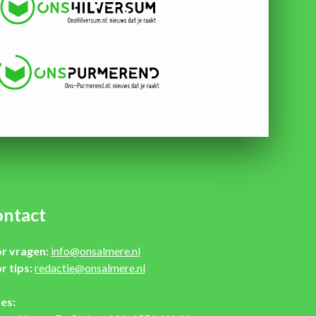
ntact
r vragen:
info@onsalmere.nl
r tips:
redactie@onsalmere.nl
es: