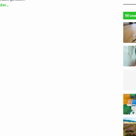
der...
Wone