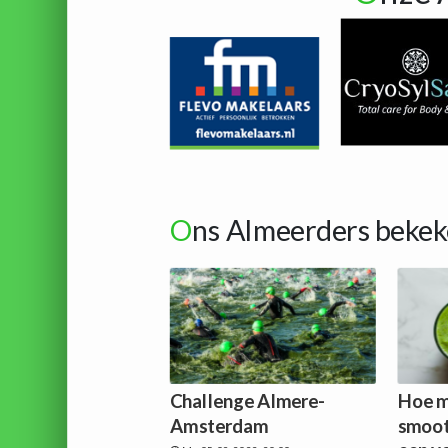
O
ns Almeerders bekek
Challenge Almere-
Hoe m
Amsterdam
smooth