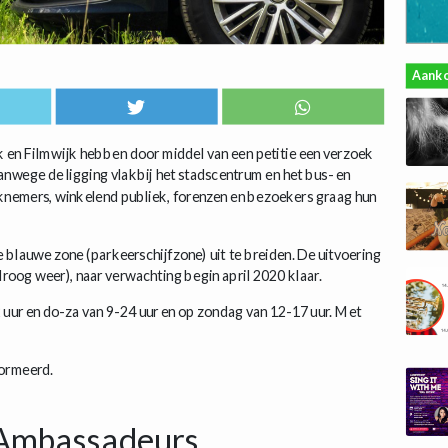
Aank
k en Filmwijk hebben door middel van een petitie een verzoek
anwege de ligging vlakbij het stadscentrum en het bus- en
knemers, winkelend publiek, forenzen en bezoekers graag hun
blauwe zone (parkeerschijfzone) uit te breiden. De uitvoering
(droog weer), naar verwachting begin april 2020 klaar.
 uur en do-za van 9-24 uur en op zondag van 12-17 uur. Met
formeerd.
Ambassadeurs