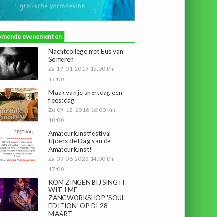
omende evenementen
Nachtcollege met Eus van
Someren
Za 19-01-2019 15:00 t/m
17:00
Maak van je snertdag een
feestdag
Zo 09-12-2018 16:00 t/m
18:00
Amateurkunstfestival
tijdens de Dag van de
Amateurkunst!
Za 03-06-2023 14:00 t/m
17:00
KOM ZINGEN BIJ SING IT
WITH ME
ZANGWORKSHOP "SOUL
EDITION" OP DI 28
MAART