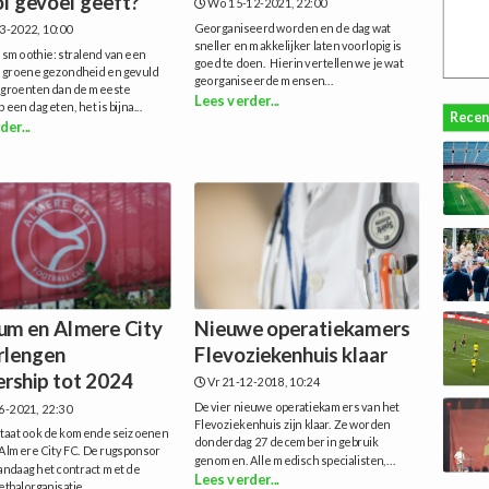
ol gevoel geeft?
Wo 15-12-2021, 22:00
Georganiseerd worden en de dag wat
3-2022, 10:00
sneller en makkelijker laten voorlopig is
 smoothie: stralend van een
goed te doen. Hierin vertellen we je wat
, groene gezondheid en gevuld
georganiseerde mensen...
groenten dan de meeste
Lees verder...
een dag eten, het is bijna...
Recen
der...
um en Almere City
Nieuwe operatiekamers
rlengen
Flevoziekenhuis klaar
ership tot 2024
Vr 21-12-2018, 10:24
De vier nieuwe operatiekamers van het
6-2021, 22:30
Flevoziekenhuis zijn klaar. Ze worden
taat ook de komende seizoenen
donderdag 27 december in gebruik
 Almere City FC. De rugsponsor
genomen. Alle medisch specialisten,...
andaag het contract met de
Lees verder...
etbalorganisatie...