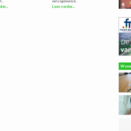
t...
een zogenoemd...
der...
Lees verder...
Wone