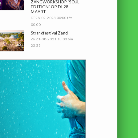
ZANGWORKSHOP "SOUL
EDITION" OP DI 28
MAART
Di 28-02-2023 00:00 t/m
00:00
Strandfestival Zand
Za 21-08-2021 13:00 t/m
23:59