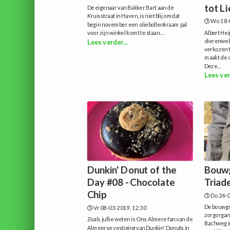
tot Li
De eigenaar van Bakker Bart aan de
Kruisstraat in Haven, is niet blij omdat
Wo 18-
begin november een oliebollenkraam pal
voor zijn winkel komt te staan....
Albert Hei
dierenwel
Lees verder...
verkozen t
maakt de o
Deze...
Lees ver
Dunkin' Donut of the
Bouwg
Day #08 - Chocolate
Triade
Chip
Do 24-0
De bouwgr
Vr 08-03-2019, 12:30
zorgorgani
Zoals jullie weten is Ons Almere fan van de
Bachweg in
Almeerse vestiging van Dunkin' Donuts in