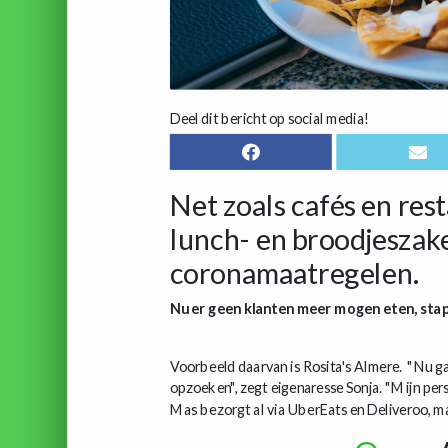
Deel dit bericht op social media!
Net zoals cafés en re
lunch- en broodjeszak
coronamaatregelen.
Nu er geen klanten meer mogen eten, sta
Voorbeeld daarvan is Rosita's Almere. "Nu gaa
opzoeken", zegt eigenaresse Sonja. "Mijn per
Mas bezorgt al via UberEats en Deliveroo, ma