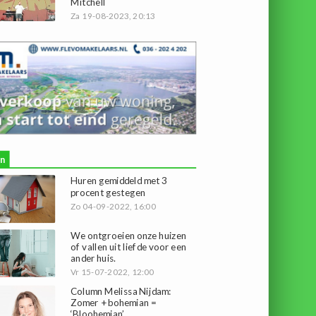
Mitchell
Za 19-08-2023, 20:13
n
Huren gemiddeld met 3
procent gestegen
Zo 04-09-2022, 16:00
We ontgroeien onze huizen
of vallen uit liefde voor een
ander huis.
Vr 15-07-2022, 12:00
Column Melissa Nijdam:
Zomer + bohemian =
‘Bloohemian’