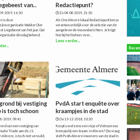
egebeest van...
Redactiepunt?
09-2019, 16:30
Zo 04-08-2019, 21:30
jn is door
Als Ons Almere lokaal Redactiepunt ben je
zijnsorganisatie Wakker Dier
verantwoordelijk voor de selectie van de
ot Liegebeest van het jaar. Dat
aangeleverde nieuwsberichten. Je krijgt
rganisatie dinsdag bekend.
hierbij het beheer over...
Lees verder...
der...
Recen
rond bij vestiging
PvdA start enquête over
 is toch schoon
kraampjes in de stad
1-2019, 09:41
Do 13-12-2018, 10:20
ond van een vestiging van
Koopt u wel eens een visje of Vietnamese
satie Triade aan de J.S.
loempia bij een kraam in Almere? Die vraag
 Almere, is toch niet vervuild.
stelt PvdA Almere inwoners van de stad in