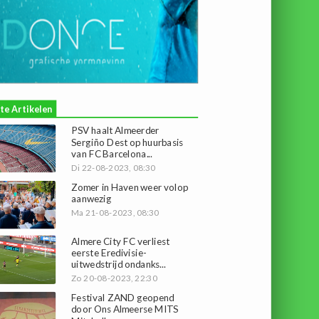
te Artikelen
PSV haalt Almeerder
Sergiño Dest op huurbasis
van FC Barcelona...
Di 22-08-2023, 08:30
Zomer in Haven weer volop
aanwezig
Ma 21-08-2023, 08:30
Almere City FC verliest
eerste Eredivisie-
uitwedstrijd ondanks...
Zo 20-08-2023, 22:30
Festival ZAND geopend
door Ons Almeerse MITS