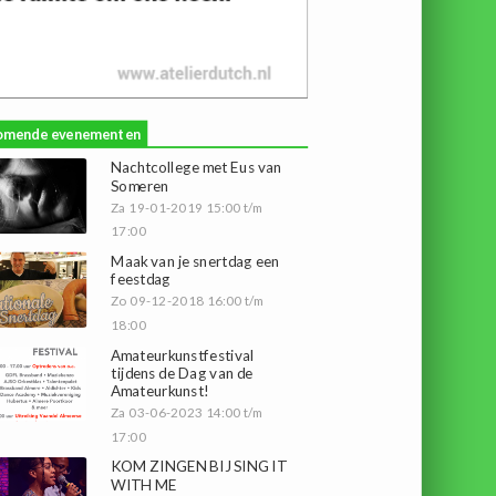
omende evenementen
Nachtcollege met Eus van
Someren
Za 19-01-2019 15:00 t/m
17:00
Maak van je snertdag een
feestdag
Zo 09-12-2018 16:00 t/m
18:00
Amateurkunstfestival
tijdens de Dag van de
Amateurkunst!
Za 03-06-2023 14:00 t/m
17:00
KOM ZINGEN BIJ SING IT
WITH ME