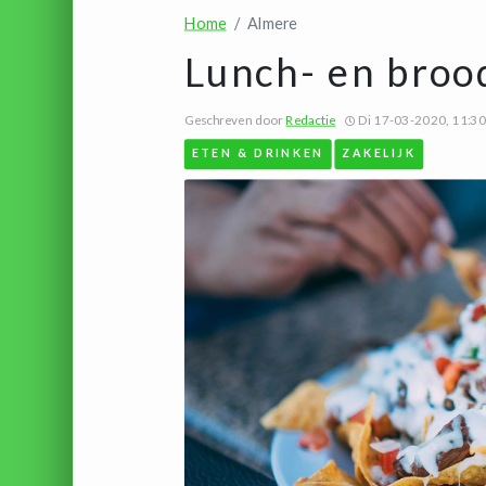
Home
Almere
Lunch- en broo
Geschreven door
Redactie
Di 17-03-2020, 11:30
ETEN & DRINKEN
ZAKELIJK