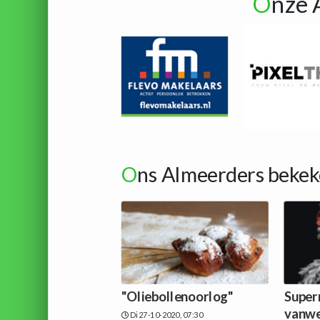
O
nze 
O
ns Almeerders bekek
"Oliebollenoorlog"
Super
vanwe
Di 27-10-2020, 07:30