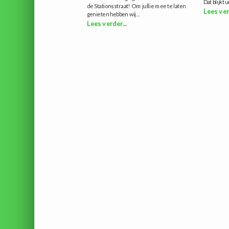
Dat blijkt ui
de Stationsstraat! Om jullie mee te laten
Lees ver
genieten hebben wij...
Lees verder...