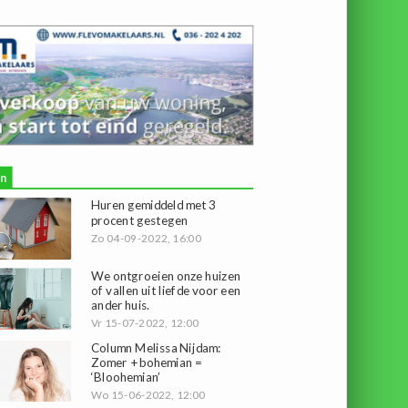
n
Huren gemiddeld met 3
procent gestegen
Zo 04-09-2022, 16:00
We ontgroeien onze huizen
of vallen uit liefde voor een
ander huis.
Vr 15-07-2022, 12:00
Column Melissa Nijdam:
Zomer + bohemian =
‘Bloohemian’
Wo 15-06-2022, 12:00