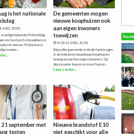
ag is het nationale
De gemeenten mogen
ickdag
nieuwe koophuizen ook
aan eigen inwoners
4-2022, 20:00
toewijzen
l moedigt Nationale Picknickdag
Recen
an om hun lunch in te pakken en
Vr 03-12-2021, 21:00
uiten te nemen. Picknicken is
ige manier...
Bijna elke gemeente in Nederland mogen
in de toekomst nieuwbouw koophuizen
der...
toewijzen aan hun eigen inwoners. Op
deze manier komen er meer huizen...
Lees verder...
 21 september met
Nieuwe brandstof E10
ang testen
niet geschikt voor alle