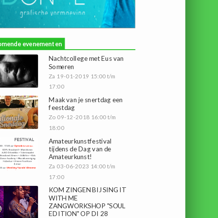
omende evenementen
Nachtcollege met Eus van
Someren
Za 19-01-2019 15:00 t/m
17:00
Maak van je snertdag een
feestdag
Zo 09-12-2018 16:00 t/m
18:00
Amateurkunstfestival
tijdens de Dag van de
Amateurkunst!
Za 03-06-2023 14:00 t/m
17:00
KOM ZINGEN BIJ SING IT
WITH ME
ZANGWORKSHOP "SOUL
EDITION" OP DI 28