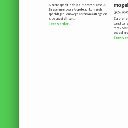
mogeli
Almere speelt in de JCC Meesterklasse-A.
Ze spelen in poule A op de aankomende
Zo 20-0
speeldagen. Vanwege corona maatregelen
is de opzet dit jaar...
Zorg- en 
vanaf aan
Lees verder...
met voorra
zoveel mog
Lees ver