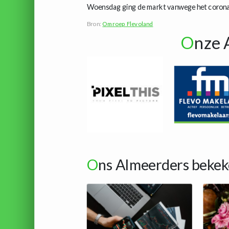
Woensdag ging de markt vanwege het coronav
Bron:
Omroep Flevoland
O
nze 
O
ns Almeerders bekek