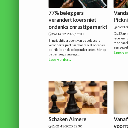
77% beleggers
Vanda
verandert koers niet
Pickn
ondanks onrustige markt
Za 23-0
Op 23 apri
Wo 14-12-2022, 12:00
iedereen a
Bijna tachtig procent van de beleggers
mee naar b
verandert zijn of haar koers niet ondanks
een geweld
de inflatie en de oplopende rentes. Eén op
Lees ver
de tien zegt vanwege...
Lees verder...
Schaken Almere
Vanaf
voorr
Za 21-11-2020, 22:30