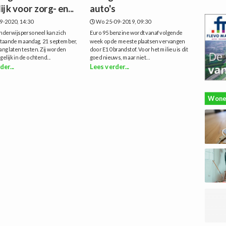
jk voor zorg- en...
auto's
9-2020, 14:30
Wo 25-09-2019, 09:30
onderwijspersoneel kan zich
Euro 95 benzine wordt vanaf volgende
staande maandag, 21 september,
week op de meeste plaatsen vervangen
ng laten testen. Zij worden
door E10 brandstof. Voor het milieu is dit
elijk in de ochtend...
goed nieuws, maar niet...
der...
Lees verder...
Wone