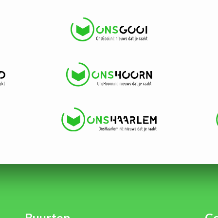
Buurten
Co