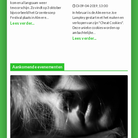
komen al langzaam weer
Di 09-04-2019, 13:00
tevoorschijn. Zo vindt op 3 oktober
bijvoorbeeld het Groentesoep
In februari is de Almeerse Joe
Festival plaats in Almere...
Lamptey gestart met het maken en
verkopen van zijn "Cheat Cookies".
Lees verder...
Deze unieke cookies worden op
ambachtelijke...
Lees verder...
Aankomende evenementen