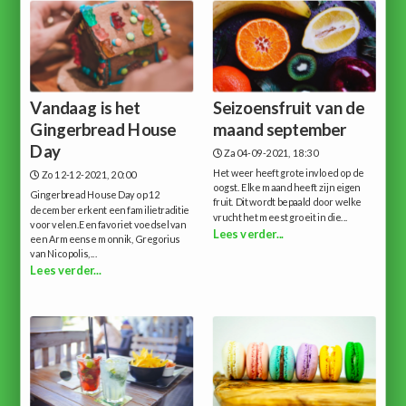
Vandaag is het
Seizoensfruit van de
Gingerbread House
maand september
Day
Za 04-09-2021, 18:30
Het weer heeft grote invloed op de
Zo 12-12-2021, 20:00
oogst. Elke maand heeft zijn eigen
Gingerbread House Day op 12
fruit. Dit wordt bepaald door welke
december erkent een familietraditie
vrucht het meest groeit in die...
voor velen.Een favoriet voedsel van
Lees verder...
een Armeense monnik, Gregorius
van Nicopolis,...
Lees verder...