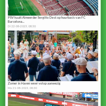
PSV haalt Almeerder Sergiño Dest op huurbasis van FC
Barcelona...
Di 22-08-2023, 08:30
Zomer in Haven weer volop aanwezig
Ma 21-08-2023, 08:30