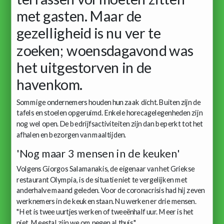
met gasten. Maar de
gezelligheid is nu ver te
zoeken; woensdagavond was
het uitgestorven in de
havenkom.
Sommige ondernemers houden hun zaak dicht. Buiten zijn de
tafels en stoelen opgeruimd. Enkele horecagelegenheden zijn
nog wel open. De bedrijfsactiviteiten zijn dan beperkt tot het
afhalen en bezorgen van maaltijden.
'Nog maar 3 mensen in de keuken'
Volgens Giorgos Salamanakis, de eigenaar van het Griekse
restaurant Olympia, is de situatie niet te vergelijken met
anderhalve maand geleden. Voor de coronacrisis had hij zeven
werknemers in de keuken staan. Nu werken er drie mensen.
"Het is twee uurtjes werken of tweeënhalf uur. Meer is het
niet. Meestal zijn we om negen al thuis."