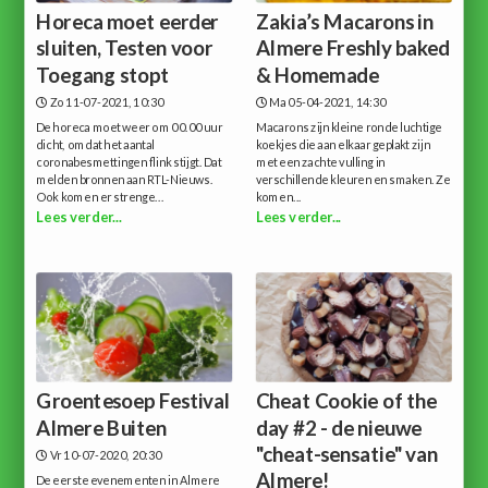
Horeca moet eerder
Zakia’s Macarons in
sluiten, Testen voor
Almere Freshly baked
Toegang stopt
& Homemade
Zo 11-07-2021, 10:30
Ma 05-04-2021, 14:30
De horeca moet weer om 00.00 uur
Macarons zijn kleine ronde luchtige
dicht, omdat het aantal
koekjes die aan elkaar geplakt zijn
coronabesmettingen flink stijgt. Dat
met een zachte vulling in
melden bronnen aan RTL-Nieuws.
verschillende kleuren en smaken. Ze
Ook komen er strenge...
komen...
Lees verder...
Lees verder...
Groentesoep Festival
Cheat Cookie of the
Almere Buiten
day #2 - de nieuwe
"cheat-sensatie" van
Vr 10-07-2020, 20:30
Almere!
De eerste evenementen in Almere