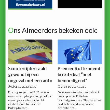
O
ns Almeerders bekeken ook:
Scooterrijder raakt
Premier Rutte noemt
gewond bij een
brexit-deal “heel
ongeval met een auto
bemoedigend”
Di 01-12-2020, 13:30
Vr 18-10-2019, 10:30
Dinsdagmorgen rond 8:25 uur is er
Dat er een akkoord is over de brexit
een scooterrijder gewond geraakt bij
noemt premier Rutte heel
een ongeval met een auto. Het
bemoedigen nieuws. “Nu moeten we
incident vond plaats aan de
de details bestuderen, maar op
Parkwijklaan ter...
zichzelf is het...