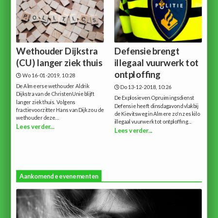
Wethouder Dijkstra
Defensie brengt
(CU) langer ziek thuis
illegaal vuurwerk tot
ontploffing
Wo 16-01-2019, 10:28
De Almeerse wethouder Aldrik
Do 13-12-2018, 10:26
Dijkstra van de ChristenUnie blijft
De Explosieven Opruimingsdienst
langer ziek thuis. Volgens
Defensie heeft dinsdagavond vlakbij
fractievoorzitter Hans van Dijk zou de
de Kievitsweg in Almere zo'n zes kilo
wethouder deze...
illegaal vuurwerk tot ontploffing...
Lees verder...
Lees verder...
Aankomende evenementen