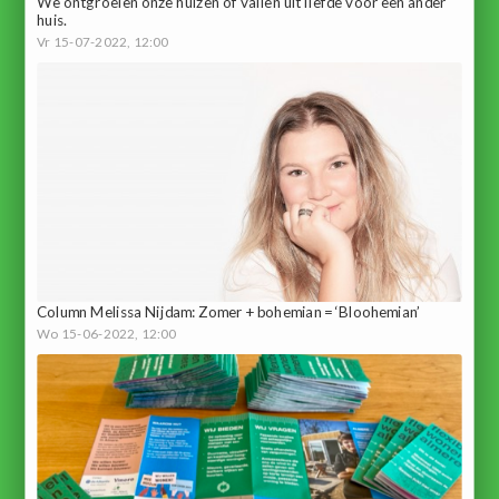
We ontgroeien onze huizen of vallen uit liefde voor een ander
huis.
Vr 15-07-2022, 12:00
Column Melissa Nijdam: Zomer + bohemian = ‘Bloohemian’
Wo 15-06-2022, 12:00