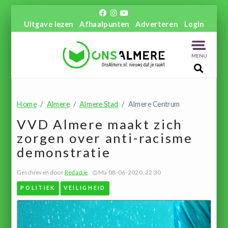
Uitgave lezen
Afhaalpunten
Adverteren
Login
MENU
Home
Almere
Almere Stad
Almere Centrum
VVD Almere maakt zich
zorgen over anti-racisme
demonstratie
Geschreven door
Redactie
Ma 08-06-2020, 22:30
POLITIEK
VEILIGHEID