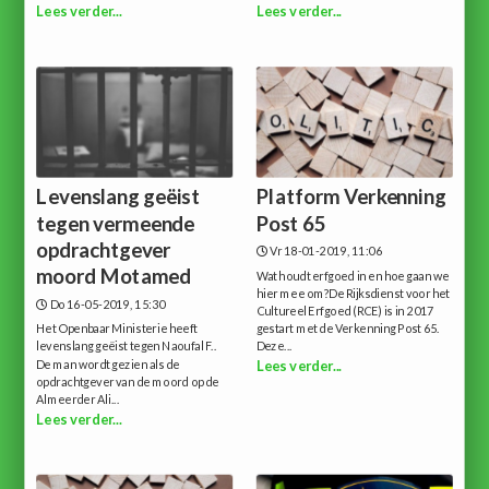
Lees verder...
Lees verder...
Levenslang geëist
Platform Verkenning
tegen vermeende
Post 65
opdrachtgever
Vr 18-01-2019, 11:06
moord Motamed
Wat houdt erfgoed in en hoe gaan we
hier mee om?De Rijksdienst voor het
Do 16-05-2019, 15:30
Cultureel Erfgoed (RCE) is in 2017
Het Openbaar Ministerie heeft
gestart met de Verkenning Post 65.
levenslang geëist tegen Naoufal F..
Deze...
De man wordt gezien als de
Lees verder...
opdrachtgever van de moord op de
Almeerder Ali...
Lees verder...