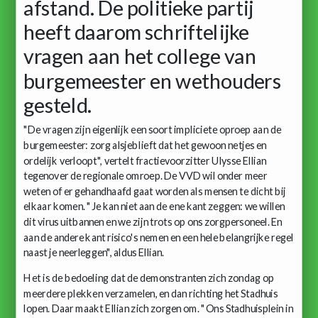
afstand. De politieke partij
heeft daarom schriftelijke
vragen aan het college van
burgemeester en wethouders
gesteld.
"De vragen zijn eigenlijk een soort impliciete oproep aan de
burgemeester: zorg alsjeblieft dat het gewoon netjes en
ordelijk verloopt", vertelt fractievoorzitter Ulysse Ellian
tegenover de regionale omroep. De VVD wil onder meer
weten of er gehandhaafd gaat worden als mensen te dicht bij
elkaar komen. "Je kan niet aan de ene kant zeggen: we willen
dit virus uitbannen en we zijn trots op ons zorgpersoneel. En
aan de andere kant risico's nemen en een hele belangrijke regel
naast je neerleggen", aldus Ellian.
Het is de bedoeling dat de demonstranten zich zondag op
meerdere plekken verzamelen, en dan richting het Stadhuis
lopen. Daar maakt Ellian zich zorgen om. "Ons Stadhuisplein in