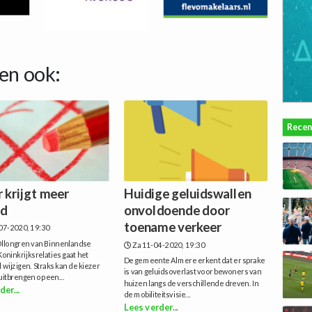
en ook:
Recen
 krijgt meer
Huidige geluidswallen
ed
onvoldoende door
toename verkeer
07-2020, 19:30
Ollongren van Binnenlandse
Za 11-04-2020, 19:30
oninkrijksrelaties gaat het
De gemeente Almere erkent dat er sprake
l wijzigen. Straks kan de kiezer
is van geluidsoverlast voor bewoners van
itbrengen op een...
huizen langs de verschillende dreven. In
der...
de mobiliteitsvisie...
Lees verder...