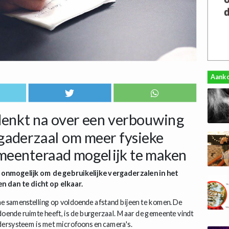
Aank
enkt na over een verbouwing
rgaderzaal om meer fysieke
meenteraad mogelijk te maken
nmogelijk om de gebruikelijke vergaderzalen in het
n dan te dicht op elkaar.
ine samenstelling op voldoende afstand bijeen te komen. De
ldoende ruimte heeft, is de burgerzaal. Maar de gemeente vindt
adersysteem is met microfoons en camera's.