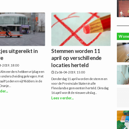
Wone
tjes uitgereikt in
Stemmen worden 11
re
april op verschillende
locaties herteld
4-2019, 18:00
 Almeerders hebben vrijdag een
Za 06-04-2019, 15:00
e onderscheiding gekregen. Het
Donderdag 11 april worden de stemmen
aalf Leden en vijf Ridders in de
voor de Provinciale Staten in alle
ranje...
Flevolandse gemeenten herteld. Dinsdag
der...
16 april wordt de nieuwe uitslag...
Lees verder...