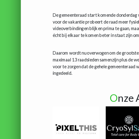
De gemeenteraad start komende donderdag we
voor de vakantie probeert de raad meer fysie
videoverbindingen blijken prima te gaan, maar
écht bij elkaar te komen beter in staat zijn o
Daarom wordt nu overwogen om de grootste ve
maximaal 13 raadsleden samenzijn plus de weth
voor te zorgen dat de gehele gemeenteraad 
ingedeeld.
O
nze 