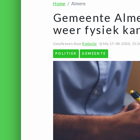
Home
Almere
Gemeente Alme
weer fysiek ka
Geschreven door
Redactie
Ma 17-08-2020, 15:3
POLITIEK
GEMEENTE