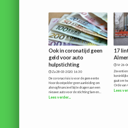
Ook in coronatijd geen
17 lin
geld voor auto
Alme
hulpstichting
Vr 26-0
Zeventien
Za 28-03-2020, 16:30
koninklijk
De coronacrisis is voor de gemeente
gaat om tw
Noordoostpolder geen aanleiding om
Orde van O
alsnog financieel bij te dragen aan een
Lees ver
nieuwe auto voor de stichting Samen...
Lees verder...