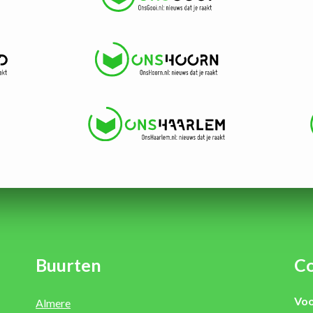
Buurten
Co
Voo
Almere