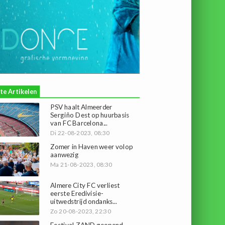
te Artikelen
PSV haalt Almeerder
Sergiño Dest op huurbasis
van FC Barcelona...
Di 22-08-2023, 08:30
Zomer in Haven weer volop
aanwezig
Ma 21-08-2023, 08:30
Almere City FC verliest
eerste Eredivisie-
uitwedstrijd ondanks...
Zo 20-08-2023, 22:30
Festival ZAND geopend