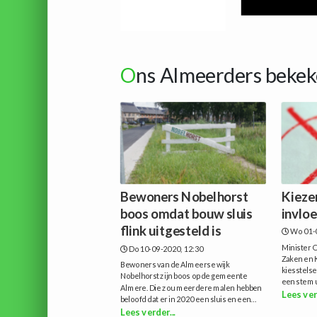
O
ns Almeerders bekek
Bewoners Nobelhorst
Kiezer
boos omdat bouw sluis
invlo
flink uitgesteld is
Wo 01-
Minister 
Do 10-09-2020, 12:30
Zaken en K
Bewoners van de Almeerse wijk
kiesstelse
Nobelhorst zijn boos op de gemeente
een stem u
Almere. Die zou meerdere malen hebben
Lees ver
beloofd dat er in 2020 een sluis en een...
Lees verder...