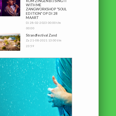
KOM ZINGEN BIJ SING IT
WITH ME
ZANGWORKSHOP "SOUL
EDITION" OP DI 28
MAART
Di 28-02-2023 00:00 t/m
00:00
Strandfestival Zand
Za 21-08-2021 13:00 t/m
23:59