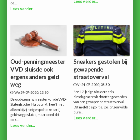
Lees verder...
de...
Lees verder...
Oud-penningmeester
Sneakers gestolen bij
VVD sluisde ook
gewapende
ergens anders geld
straatoverval
weg
Vr 24-07-2020, 08:30
Een 17-jarige Almeerder is
Wo 29-07-2020, 13:30
dinsdagnacht slachtoffer geworden
De oud-penningmeester van de VVD-
van een gewapende straatoverval.
Statenfractie, Huib van V., heeft niet
Dat meldt de politie. De jongen wilde
alleen bij zijn eigen politieke partij
dure...
geld weggesluisd, maar deed dat
Lees verder...
ook...
Lees verder...