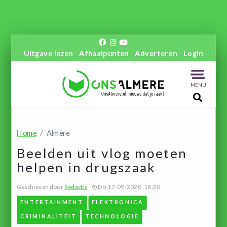
Uitgave lezen
Afhaalpunten
Adverteren
Login
MENU
Home
Almere
Beelden uit vlog moeten
helpen in drugszaak
Geschreven door
Redactie
Do 17-09-2020, 18:30
ENTERTAINMENT
ELEKTRONICA
CRIMINALITEIT
TECHNOLOGIE