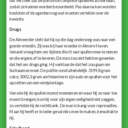
dat verzoek dat de politie de complete opnames achterhaalt,
zodat ze kunnen worden beoordeeld. Pas daarna kan worden
besloten of de agenten nog wat moeten vertellen over de
kwestie.
Drugs
De Almeerder stelt dat hij op die dag onderweg was naar een
goede vriendin. Zij was bij haar moeder in Almere Haven.
Iemand vroeg hem om tijdens die rit wat spullen mee te nemen
en die ergens af te leveren. De man zou niet hebben geweten
dat het om drugs ging. Hij verklaarde dat het zou gaan om
Surinaamse meel. De politie vond uiteindelijk 3199,8 gram
coke, 3002,3 gram amfetamine in zijn auto en spullen voor het
opzetten van een wietplantage.
Van wie hij de spullen moest meenemen en waar hij ze naar toe
moest brengen, kon hij voor zijn eigen veiligheid niet zeggen,
zo vertelde hij de rechtbank. De man is bang voor represailles.
Maar hij heeft er in ieder geval niks mee te maken, benadrukte
hij.
Enkelband