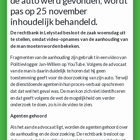
de auto werd gevonden, wordt
pas op 25 november
inhoudelijk behandeld.
De rechtbank in Lelystad besloot de zaak woensdag uit
te stellen, omdat video-opnames van de aanhouding van
de man moeten worden bekeken.
Fragmenten van de aanhouding zijn gebruikt in een video van
Politievlogger Jan-Willem op YouTube. Volgens de advocaat
van de man is daarin duidelijk te horen dat hij geen
toestemming geeft voor de doorzoeking van zijn auto. Terwijl
de dienstdoende agenten in hun proces-verbaal opschreven
dat dat wel het geval was. De man kon zich niet identificeren
en dat geeft volgens de wet de mogelijkheid om verder
onderzoek te doen, zo is in de video te zien.
Agenten gehoord
Als het aan de advocaat ligt, worden de agenten gehoord over
de aanhouding en de doorzoeking. De rechtbank besloot op