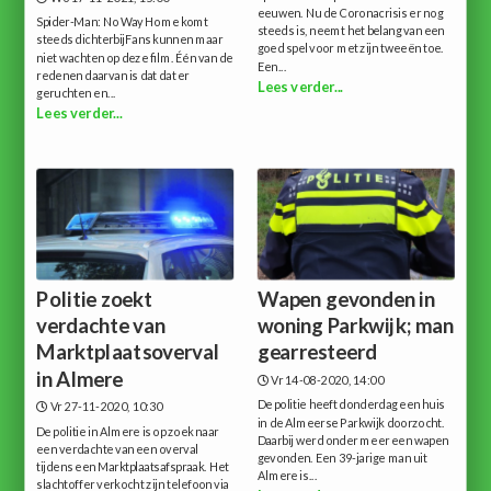
eeuwen. Nu de Coronacrisis er nog
Spider-Man: No Way Home komt
steeds is, neemt het belang van een
steeds dichterbijFans kunnen maar
goed spel voor met zijn tweeën toe.
niet wachten op deze film. Één van de
Een...
redenen daarvan is dat dat er
Lees verder...
geruchten en...
Lees verder...
Politie zoekt
Wapen gevonden in
verdachte van
woning Parkwijk; man
Marktplaatsoverval
gearresteerd
in Almere
Vr 14-08-2020, 14:00
De politie heeft donderdag een huis
Vr 27-11-2020, 10:30
in de Almeerse Parkwijk doorzocht.
De politie in Almere is op zoek naar
Daarbij werd onder meer een wapen
een verdachte van een overval
gevonden. Een 39-jarige man uit
tijdens een Marktplaatsafspraak. Het
Almere is...
slachtoffer verkocht zijn telefoon via