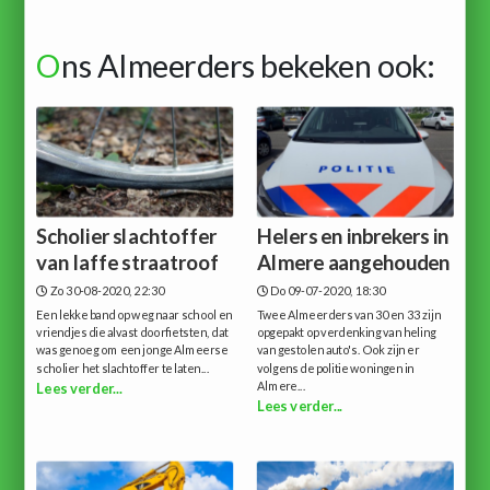
O
ns Almeerders bekeken ook:
Scholier slachtoffer
Helers en inbrekers in
van laffe straatroof
Almere aangehouden
Zo 30-08-2020, 22:30
Do 09-07-2020, 18:30
Een lekke band op weg naar school en
Twee Almeerders van 30 en 33 zijn
vriendjes die alvast doorfietsten, dat
opgepakt op verdenking van heling
was genoeg om een jonge Almeerse
van gestolen auto's. Ook zijn er
scholier het slachtoffer te laten...
volgens de politie woningen in
Almere...
Lees verder...
Lees verder...