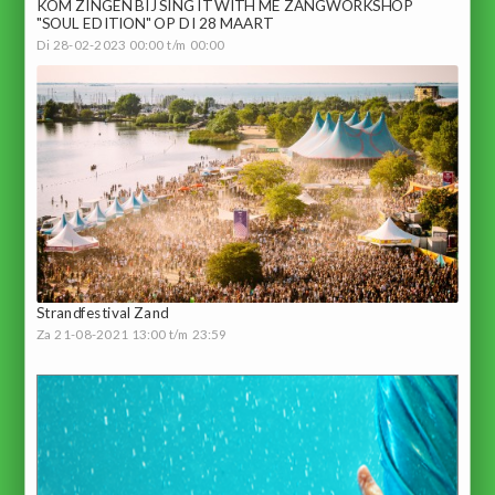
KOM ZINGEN BIJ SING IT WITH ME ZANGWORKSHOP
"SOUL EDITION" OP DI 28 MAART
Di 28-02-2023 00:00 t/m 00:00
Strandfestival Zand
Za 21-08-2021 13:00 t/m 23:59