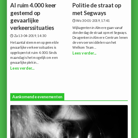
Al ruim 4.000 keer
Politie de straat op
gestemd op
met Segways
gevaarlijke
Wo 30-01-2019, 17:41
verkeerssituaties
Wijkagenten in Almere gaan vanaf
donderdag de straat op met Segways.
Za 13-04-2019, 14:30
De agenten in Almere Centrum lenen
Het aantal stemmen op gemelde
de vervoersmiddelen van het
gevaarlijke verkeerssituaties is
Welkom Team...
opgelopen tot ruim 4.000. Sinds
Lees verder...
maandag is het mogelijk om een
gevaarlijke plek in...
Lees verder...
Aankomende evenementen