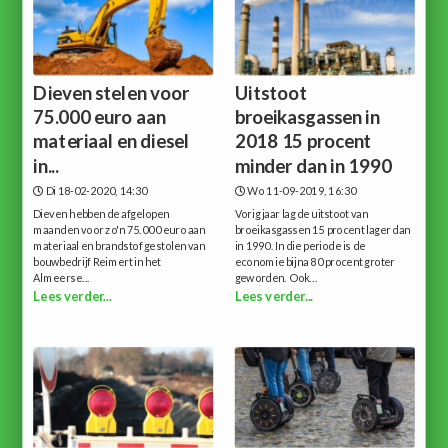
Dieven stelen voor
Uitstoot
75.000 euro aan
broeikasgassen in
materiaal en diesel
2018 15 procent
in...
minder dan in 1990
Di 18-02-2020, 14:30
Wo 11-09-2019, 16:30
Dieven hebben de afgelopen
Vorig jaar lag de uitstoot van
maanden voor zo'n 75.000 euro aan
broeikasgassen 15 procent lager dan
materiaal en brandstof gestolen van
in 1990. In die periode is de
bouwbedrijf Reimert in het
economie bijna 80 procent groter
Almeerse...
geworden. Ook...
Lees verder...
Lees verder...