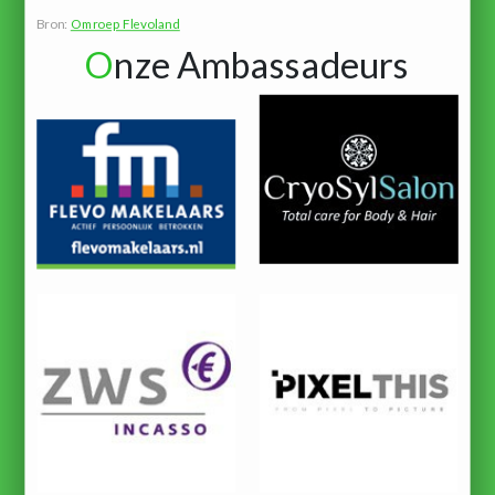
Bron:
Omroep Flevoland
O
nze Ambassadeurs