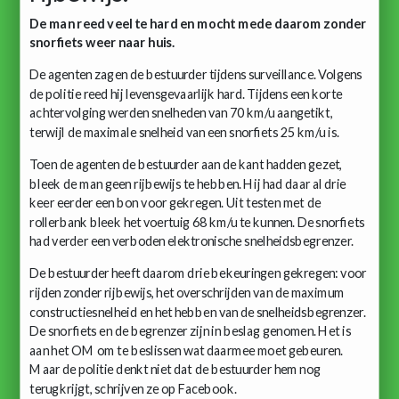
De man reed veel te hard en mocht mede daarom zonder
snorfiets weer naar huis.
De agenten zagen de bestuurder tijdens surveillance. Volgens
de politie reed hij levensgevaarlijk hard. Tijdens een korte
achtervolging werden snelheden van 70 km/u aangetikt,
terwijl de maximale snelheid van een snorfiets 25 km/u is.
Toen de agenten de bestuurder aan de kant hadden gezet,
bleek de man geen rijbewijs te hebben. Hij had daar al drie
keer eerder een bon voor gekregen. Uit testen met de
rollerbank bleek het voertuig 68 km/u te kunnen. De snorfiets
had verder een verboden elektronische snelheidsbegrenzer.
De bestuurder heeft daarom drie bekeuringen gekregen: voor
rijden zonder rijbewijs, het overschrijden van de maximum
constructiesnelheid en het hebben van de snelheidsbegrenzer.
De snorfiets en de begrenzer zijn in beslag genomen. Het is
aan het OM om te beslissen wat daarmee moet gebeuren.
Maar de politie denkt niet dat de bestuurder hem nog
terugkrijgt, schrijven ze op Facebook.