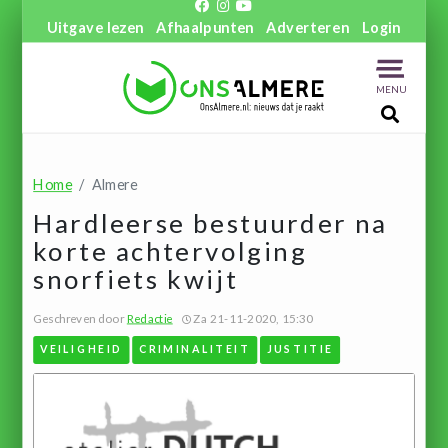
Uitgave lezen
Afhaalpunten
Adverteren
Login
MENU
Home
Almere
Hardleerse bestuurder na
korte achtervolging
snorfiets kwijt
Geschreven door
Redactie
Za 21-11-2020, 15:30
VEILIGHEID
CRIMINALITEIT
JUSTITIE