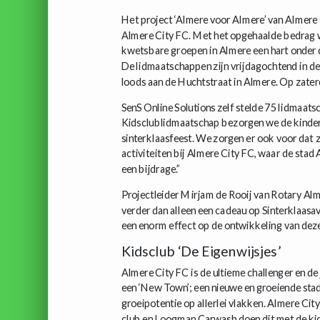
Het project ‘Almere voor Almere’ van Almere
Almere City FC. Met het opgehaalde bedrag w
kwetsbare groepen in Almere een hart onder de
De lidmaatschappen zijn vrijdagochtend in d
loods aan de Huchtstraat in Almere. Op zate
SenS Online Solutions zelf stelde 75 lidmaatsc
Kidsclublidmaatschap bezorgen we de kinderen
sinterklaasfeest. We zorgen er ook voor dat z
activiteiten bij Almere City FC, waar de stad
een bijdrage.”
Projectleider Mirjam de Rooij van Rotary Alme
verder dan alleen een cadeau op Sinterklaasav
een enorm effect op de ontwikkeling van deze 
Kidsclub ‘De Eigenwijsjes’
Almere City FC is de ultieme challenger en de
een ‘New Town’; een nieuwe en groeiende stad
groeipotentie op allerlei vlakken. Almere Ci
club en Loogman Carwash doen dit met de kid