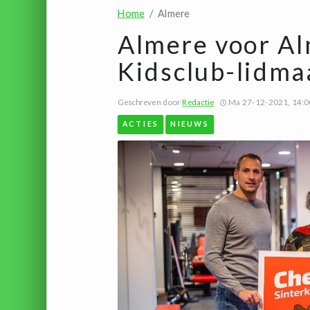
Home
Almere
Almere voor Al
Kidsclub-lidmaa
Geschreven door
Redactie
Ma 27-12-2021, 14:0
ACTIES
NIEUWS