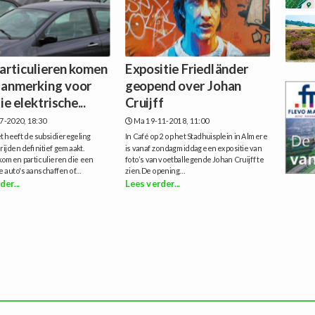
articulieren komen
Expositie Friedländer
 aanmerking voor
geopend over Johan
ie elektrische...
Cruijff
7-2020, 18:30
Ma 19-11-2018, 11:00
t heeft de subsidieregeling
In Café op 2 op het Stadhuisplein in Almere
 rijden definitief gemaakt.
is vanaf zondagmiddag een expositie van
omen particulieren die een
foto’s van voetballegende Johan Cruijff te
e auto's aanschaffen of...
zien.De opening...
der...
Lees verder...