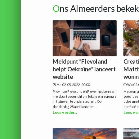
O
ns Almeerders bekek
Meldpunt “Flevoland
Creat
helpt Oekraïne” lanceert
Matth
website
woni
Ma 02-05-2022, 20:00
Wo 02-
Provincie Flevoland en Flever hebben een
Met een gr
meldpunt opgericht om lokale en regionale
goed idee 
initiatieven te ondersteunen. Op
oplossing 
donderdag 28 april lanceren...
heeft dé o
Lees verder...
Lees ver