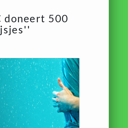
C doneert 500
sjes''