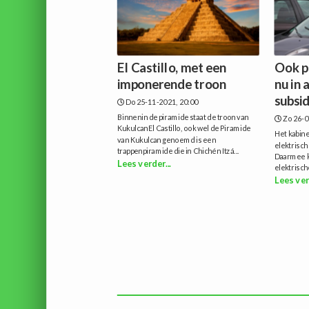
El Castillo, met een
Ook p
imponerende troon
nu in
subsid
Do 25-11-2021, 20:00
Binnenin de piramide staat de troon van
Zo 26-0
KukulcanEl Castillo, ook wel de Piramide
Het kabine
van Kukulcan genoemd is een
elektrisch
trappenpiramide die in Chichén Itzá...
Daarmee k
Lees verder...
elektrisch
Lees ver