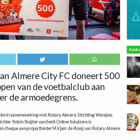
Aank
van Almere City FC doneert 500
pen van de voetbalclub aan
der de armoedegrens.
ctie in samenwerking met Rotary Almere, Stichting Wensjes,
hter Robin Sluijter van SenS Online Solutions is
en cheque aan projectleider Mirjam de Rooij van Rotary Almere