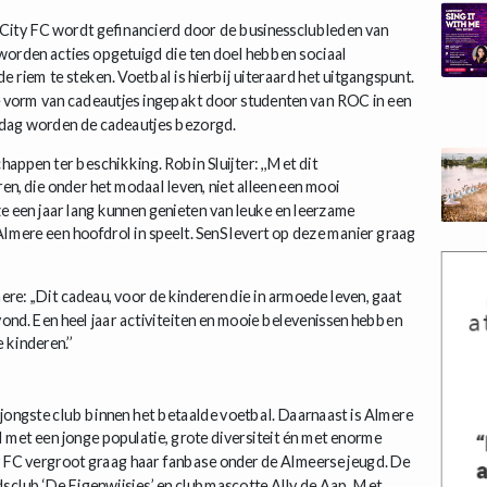
 City FC wordt gefinancierd door de businessclubleden van
orden acties opgetuigd die ten doel hebben sociaal
 riem te steken. Voetbal is hierbij uiteraard het uitgangspunt.
e vorm van cadeautjes ingepakt door studenten van ROC in een
rdag worden de cadeautjes bezorgd.
happen ter beschikking. Robin Sluijter: ,,Met dit
, die onder het modaal leven, niet alleen een mooi
e een jaar lang kunnen genieten van leuke en leerzame
 Almere een hoofdrol in speelt. SenS levert op deze manier graag
re: ,,Dit cadeau, voor de kinderen die in armoede leven, gaat
ond. Een heel jaar activiteiten en mooie belevenissen hebben
kinderen.’’
 jongste club binnen het betaalde voetbal. Daarnaast is Almere
 met een jonge populatie, grote diversiteit én met enorme
ty FC vergroot graag haar fanbase onder de Almeerse jeugd. De
sclub ‘De Eigenwijsjes’ en clubmascotte Ally de Aap. Met