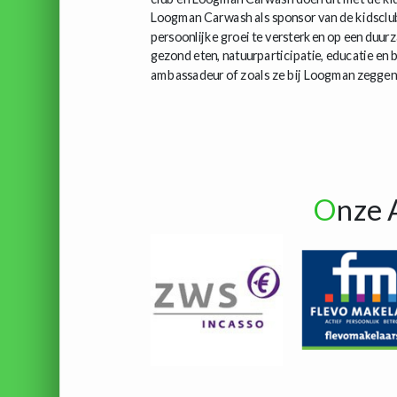
Loogman Carwash als sponsor van de kidsclub 
persoonlijke groei te versterken op een duurz
gezond eten, natuurparticipatie, educatie en b
ambassadeur of zoals ze bij Loogman zeggen; w
O
nze 