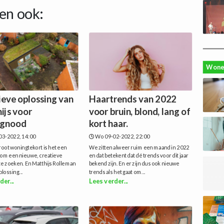
en ook:
Wone
ieve oplossing van
Haartrends van 2022
ijs voor
voor bruin, blond, lang of
ngnood
kort haar.
03-2022, 14:00
Wo 09-02-2022, 22:00
oot woningtekort is het een
We zitten alweer ruim een maand in 2022
om een ​​nieuwe, creatieve
en dat betekent dat dé trends voor dit jaar
te zoeken. En Matthijs Rolleman
bekend zijn. En er zijn dus ook nieuwe
plossing...
trends als het gaat om...
der...
Lees verder...