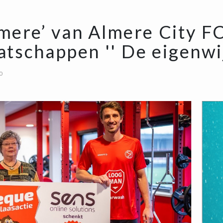
mere’ van Almere City F
tschappen '' De eigenwij
0