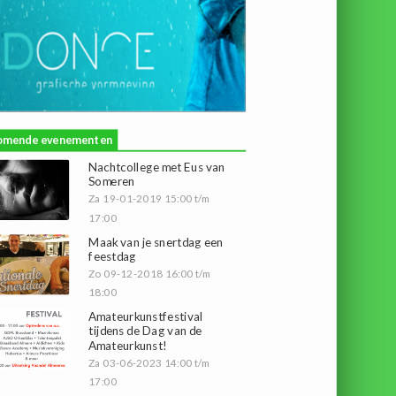
omende evenementen
Nachtcollege met Eus van
Someren
Za 19-01-2019 15:00 t/m
17:00
Maak van je snertdag een
feestdag
Zo 09-12-2018 16:00 t/m
18:00
Amateurkunstfestival
tijdens de Dag van de
Amateurkunst!
Za 03-06-2023 14:00 t/m
17:00