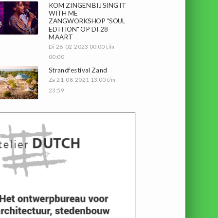
KOM ZINGEN BIJ SING IT
WITH ME
ZANGWORKSHOP "SOUL
EDITION" OP DI 28
MAART
Di 28-02-2023 00:00 t/m
00:00
Strandfestival Zand
Za 21-08-2021 13:00 t/m
23:59