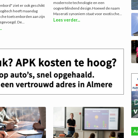
modernste technologie en een
nbord" ziet er ook geschikt
oogverblindend design.Hoewel de naam
Logitech heeft maandag
Maserati synoniem staat voor exotische...
che toetsenborden aan zijn
Lees verder...
egevoegd. De...
..
Ac