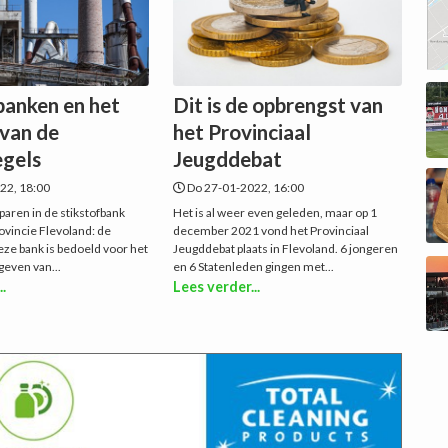
banken en het
Dit is de opbrengst van
 van de
het Provinciaal
egels
Jeugddebat
22, 18:00
Do 27-01-2022, 16:00
paren in de stikstofbank
Het is al weer even geleden, maar op 1
ovincie Flevoland: de
december 2021 vond het Provinciaal
eze bank is bedoeld voor het
Jeugddebat plaats in Flevoland. 6 jongeren
geven van...
en 6 Statenleden gingen met...
..
Lees verder...