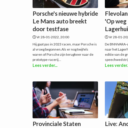
Porsche's nieuwe hybride
Flevola
Le Mans auto breekt
'Op weg 
door testfase
Lagerhui
Vr 28-01-2022, 20:00
Vr 28-01-20
Hij gaat pas in 2023 racen, maar Porsche is
De BNNVARA-de
al vroeg begonnen.Als er nog twijfels
naar het Lagerh
waren of Porsche zijn terugkeer naar de
editie van de g
prototype-racerij...
speechwedstrij
Lees verder...
Lees verder.
Provinciale Staten
Live: An