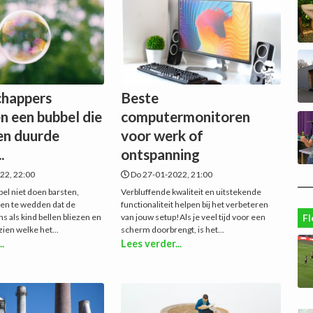
happers
Beste
n een bubbel die
computermonitoren
en duurde
voor werk of
.
ontspanning
22, 22:00
Do 27-01-2022, 21:00
bel niet doen barsten,
Verbluffende kwaliteit en uitstekende
en te wedden dat de
functionaliteit helpen bij het verbeteren
s als kind bellen bliezen en
van jouw setup!Als je veel tijd voor een
Fl
ien welke het...
scherm doorbrengt, is het...
..
Lees verder...