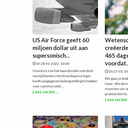
US Air Force geeft 60
Wetensc
miljoen dollar uit aan
creëerde
supersonisch...
465 dag
voordat..
Vr 28-01-2022, 10:00
Overture zou het waardevolle voordeel
Do 27-01-20
van tijd bieden.Het Amerikaanse leger
We gaan je bub
heeft aangegeven belangstelling te hebben
maar...We durv
voor commerciële...
meesten van on
Lees verder...
probeerden te z
Lees verder.