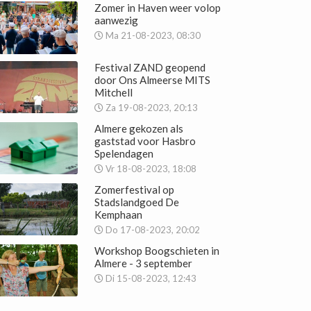
Zomer in Haven weer volop
aanwezig
Ma 21-08-2023, 08:30
Festival ZAND geopend
door Ons Almeerse MITS
Mitchell
Za 19-08-2023, 20:13
Almere gekozen als
gaststad voor Hasbro
Spelendagen
Vr 18-08-2023, 18:08
Zomerfestival op
Stadslandgoed De
Kemphaan
Do 17-08-2023, 20:02
Workshop Boogschieten in
Almere - 3 september
Di 15-08-2023, 12:43