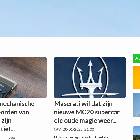
Ac
mechanische
Maserati wil dat zijn
borden van
nieuwe MC20 supercar
 zijn
die oude magie weer...
ief...
Vr 28-01-2022, 21:00
Hij komt terug in de strijd met de
22, 08:00