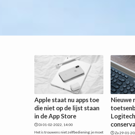
Apple staat nu apps toe
Nieuwe 
die niet op de lijst staan
toetsen
in de App Store
Logitech
conservat
Di 01-02-2022, 14:00
Het is trouwens niet zelfbediening; je moet
Za 29-01-20