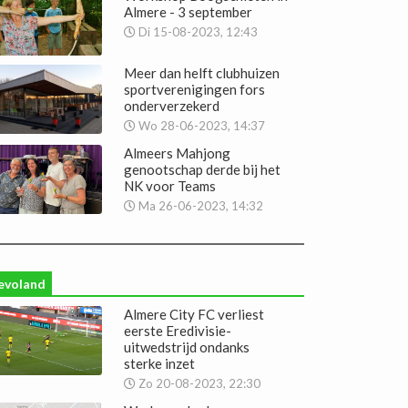
Almere - 3 september
Di 15-08-2023, 12:43
Meer dan helft clubhuizen
sportverenigingen fors
onderverzekerd
Wo 28-06-2023, 14:37
Almeers Mahjong
genootschap derde bij het
NK voor Teams
Ma 26-06-2023, 14:32
evoland
Almere City FC verliest
eerste Eredivisie-
uitwedstrijd ondanks
sterke inzet
Zo 20-08-2023, 22:30