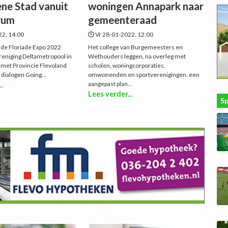
ne Stad vanuit
woningen Annapark naar
rum
gemeenteraad
22, 14:00
Vr 28-01-2022, 12:00
r de Floriade Expo 2022
Het college van Burgemeesters en
reniging Deltametropool in
Wethouders leggen, na overleg met
met Provincie Flevoland
scholen, woningcorporaties,
 dialogen Going...
omwonenden en sportverenigingen, een
aangepast plan...
..
Lees verder...
S