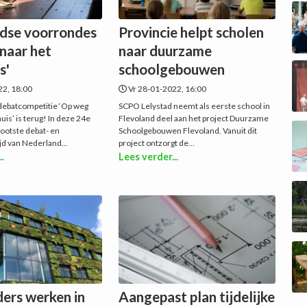
ndse voorrondes
Provincie helpt scholen
naar het
naar duurzame
s'
schoolgebouwen
22, 18:00
Vr 28-01-2022, 16:00
batcompetitie ‘Op weg
SCPO Lelystad neemt als eerste school in
uis’ is terug! In deze 24e
Flevoland deel aan het project Duurzame
rootste debat- en
Schoolgebouwen Flevoland. Vanuit dit
d van Nederland...
project ontzorgt de...
..
Lees verder...
ders werken in
Aangepast plan tijdelijke