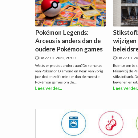
Pokémon Legends:
Stikstof
Arceus is anders dan de
wijzigen
oudere Pokémon games
beleidsr
Do 27-01-2022, 20:00
Do 27-01-20
Wat is er precies anders aan?De remakes
Ruimte om te s
van Pokémon Diamond en Pearl van vorig
Nieuw bij de Pr
jaar deden zelfs minder dan de meeste
stikstofbank. D
Pokémon games om de...
bewaren en uit
Lees verder...
Lees verder.