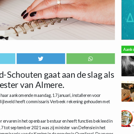
Aank
-Schouten gaat aan de slag als
ster van Almere.
haar aankomende maandag, 17 januari, installeren voor
Bijleveld heeft commissaris Verbeek rekening gehouden met
r ervaren in het openbaar bestuur en heeft functies bekleed in
7 tot september 2021 was zij minister van Defensie in het
commissaris van de Koning in de provincie Overijssel. Daarvoor