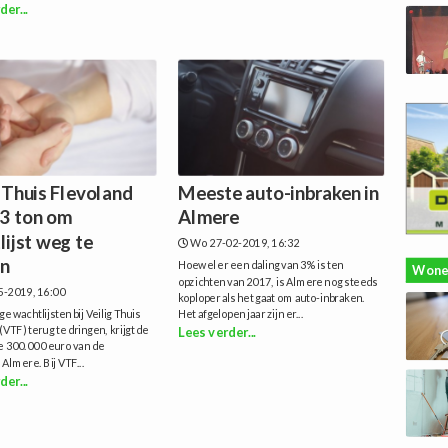
der...
 Thuis Flevoland
Meeste auto-inbraken in
 3 ton om
Almere
lijst weg te
Wo 27-02-2019, 16:32
en
Hoewel er een daling van 3% is ten
Wone
opzichten van 2017, is Almere nog steeds
5-2019, 16:00
koploper als het gaat om auto-inbraken.
e wachtlijsten bij Veilig Thuis
Het afgelopen jaar zijn er...
(VTF) terug te dringen, krijgt de
Lees verder...
e 300.000 euro van de
lmere. Bij VTF...
der...