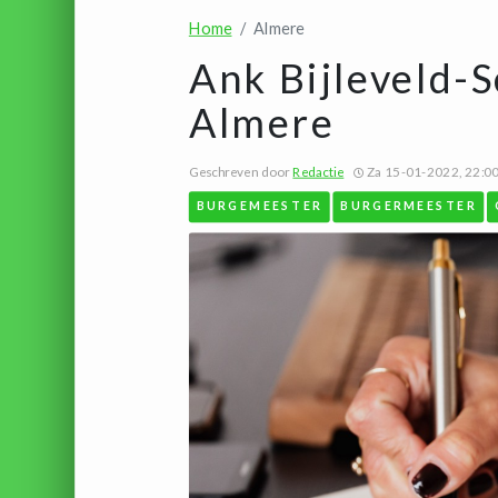
Home
Almere
Ank Bijleveld
Almere
Geschreven door
Redactie
Za 15-01-2022, 22:0
BURGEMEESTER
BURGERMEESTER