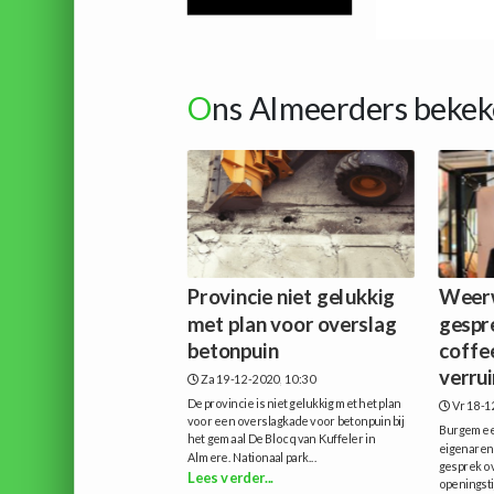
O
ns Almeerders bekek
Provincie niet gelukkig
Weerw
met plan voor overslag
gespr
betonpuin
coffe
verrui
Za 19-12-2020, 10:30
De provincie is niet gelukkig met het plan
Vr 18-1
voor een overslagkade voor betonpuin bij
Burgemee
het gemaal De Blocq van Kuffeler in
eigenaren
Almere. Nationaal park...
gesprek o
Lees verder...
openingsti