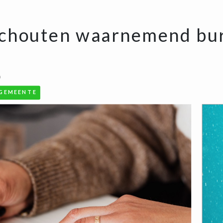
-Schouten waarnemend bu
0
GEMEENTE