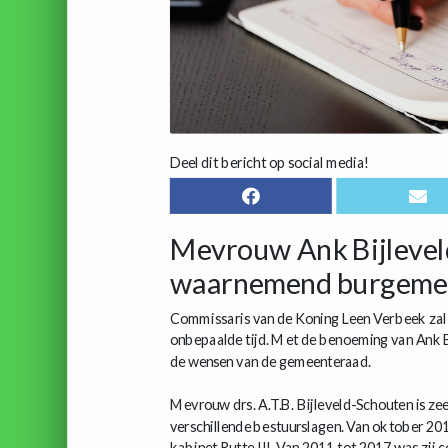
Deel dit bericht op social media!
Mevrouw Ank Bijleveld
waarnemend burgemee
Commissaris van de Koning Leen Verbeek zal 
onbepaalde tijd. Met de benoeming van Ank 
de wensen van de gemeenteraad.
Mevrouw drs. A.T.B. Bijleveld-Schouten is zee
verschillende bestuurslagen. Van oktober 201
kabinet Rutte III. Van 2011 tot 2017 was zij 