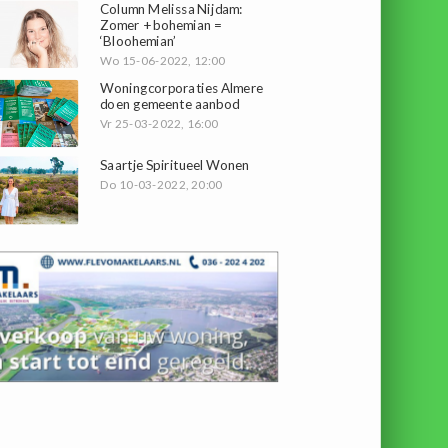
Column Melissa Nijdam:
Zomer + bohemian =
‘Bloohemian’
Wo 15-06-2022, 12:00
Woningcorporaties Almere
doen gemeente aanbod
Vr 25-03-2022, 16:00
Saartje Spiritueel Wonen
Do 10-03-2022, 20:00