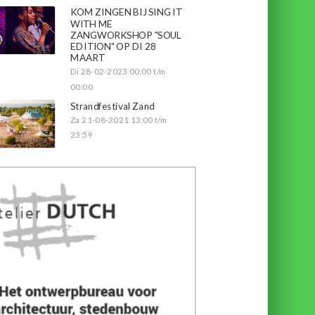
KOM ZINGEN BIJ SING IT
WITH ME
ZANGWORKSHOP "SOUL
EDITION" OP DI 28
MAART
Di 28-02-2023 00:00 t/m
00:00
Strandfestival Zand
Za 21-08-2021 13:00 t/m
23:59