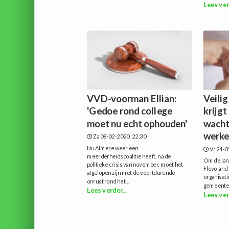
Lees ver
VVD-voorman Ellian:
Veilig
'Gedoe rond college
krijgt
moet nu echt ophouden'
wacht
werk
Za 08-02-2020, 22:30
Nu Almere weer een
Vr 24-0
meerderheidscoalitie heeft, na de
Om de lang
politieke crisis van november, moet het
Flevoland 
afgelopen zijn met de voortdurende
organisati
onrust rond het...
gemeente A
Lees verder...
Lees ver