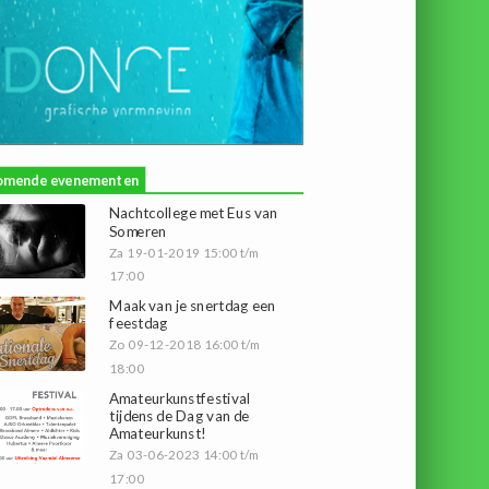
omende evenementen
Nachtcollege met Eus van
Someren
Za 19-01-2019 15:00 t/m
17:00
Maak van je snertdag een
feestdag
Zo 09-12-2018 16:00 t/m
18:00
Amateurkunstfestival
tijdens de Dag van de
Amateurkunst!
Za 03-06-2023 14:00 t/m
17:00