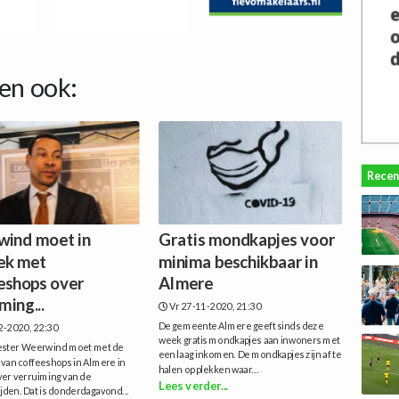
en ook:
Recen
ind moet in
Gratis mondkapjes voor
ek met
minima beschikbaar in
eshops over
Almere
ming...
Vr 27-11-2020, 21:30
De gemeente Almere geeft sinds deze
2-2020, 22:30
week gratis mondkapjes aan inwoners met
ster Weerwind moet met de
een laag inkomen. De mondkapjes zijn af te
 van coffeeshops in Almere in
halen op plekken waar...
ver verruiming van de
Lees verder...
jden. Dat is donderdagavond...