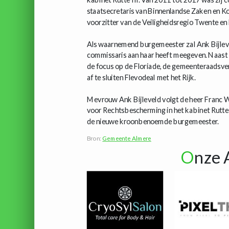
staatsecretaris van Binnenlandse Zaken en Ko
voorzitter van de Veiligheidsregio Twente e
Als waarnemend burgemeester zal Ank Bijleve
commissaris aan haar heeft meegeven. Naast
de focus op de Floriade, de gemeenteraadsve
af te sluiten Flevodeal met het Rijk.
Mevrouw Ank Bijleveld volgt de heer Franc W
voor Rechtsbescherming in het kabinet Rutte I
de nieuwe kroonbenoemde burgemeester.
Bron:
Gemeente Almere
O
nze 