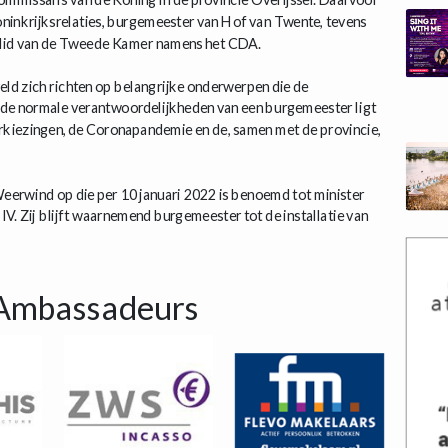
ninkrijksrelaties, burgemeester van Hof van Twente, tevens
n lid van de Tweede Kamer namens het CDA.
ld zich richten op belangrijke onderwerpen die de
 de normale verantwoordelijkheden van een burgemeester ligt
rkiezingen, de Coronapandemie en de, samen met de provincie,
eerwind op die per 10 januari 2022 is benoemd tot minister
V. Zij blijft waarnemend burgemeester tot de installatie van
Ambassadeurs