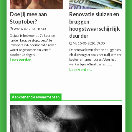
Doe jij mee aan
Renovatie sluizen en
Stoptober?
bruggen
hoogstwaarschijnlijk
Wo 16-09-2020, 10:30
duurder
Dit jaar is het voor de 7e keer de
landelijke actie stoptober. Alle
Ma 15-06-2020, 09:30
inwoners in Nederland die roken
wordt opgeroepen om vanaf 1
De renovatie van dertien bruggen en
oktober 28 dagen...
elf sluizen gaat zoals het nu lijkt meer
kosten en langer duren. Voor het
Lees verder...
werk is bijna 60 miljoen euro...
Lees verder...
Aankomende evenementen