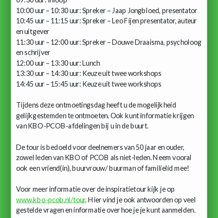
10:00 uur – 10:30 uur: Spreker – Jaap Jongbloed, presentator
10:45 uur – 11:15 uur: Spreker – Leo Fijen presentator, auteur
en uitgever
11:30 uur – 12:00 uur: Spreker – Douwe Draaisma, psycholoog
en schrijver
12:00 uur – 13:30 uur: Lunch
13:30 uur – 14:30 uur: Keuze uit twee workshops
14:45 uur – 15:45 uur: Keuze uit twee workshops
Tijdens deze ontmoetingsdag heeft u de mogelijkheid
gelijkgestemden te ontmoeten. Ook kunt informatie krijgen
van KBO-PCOB-afdelingen bij u in de buurt.
De tour is bedoeld voor deelnemers van 50 jaar en ouder,
zowel leden van KBO of PCOB als niet-leden. Neem vooral
ook een vriend(in), buurvrouw/ buurman of familielid mee!
Voor meer informatie over de inspiratietour kijk je op
www.kbo-pcob.nl/tour
. Hier vind je ook antwoorden op veel
gestelde vragen en informatie over hoe je je kunt aanmelden.