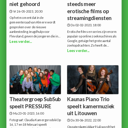
niet gehoord
steeds meer
erotische films op
Vr 26-05-2023, 20:30
streamingdiensten
Op het moment dat in de
gemeenteraad van Almere wordt
Do 02-02-2023, 18:00
gesproken over de nieuwe
aanbesteding Jeugdhulp voor
Erotische films en series zijn enorm
Flevoland, geven de jongeren die in...
populair op online zoekmachines als
Google, getuige het grote aantal
Lees verder...
zoekopdrachten. Zo heeft de...
Lees verder...
Theatergroep SubSub
Kaunas Piano Trio
speelt PRESSURE
speelt kamermuziek
uit Litouwen
Ma 23-01-2023, 16:00
Fotograaf: Claudia KamergorodskiOp
Do 30-06-2022, 22:00
16, 17 en 18 februari speelt
Op zaterdagmiddag 9 juli wordt het