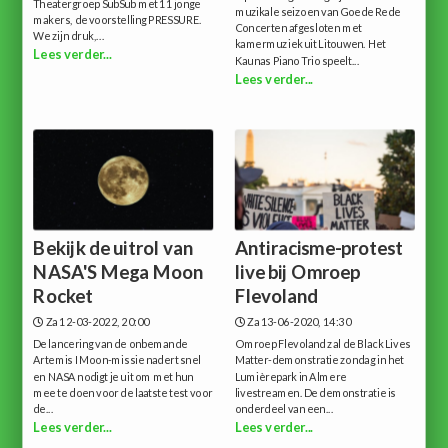
Theatergroep SubSub met 11 jonge
muzikale seizoen van Goede Rede
makers, de voorstelling PRESSURE.
Concerten afgesloten met
We zijn druk,...
kamermuziek uit Litouwen. Het
Lees verder...
Kaunas Piano Trio speelt...
Lees verder...
Bekijk de uitrol van
Antiracisme-protest
NASA'S Mega Moon
live bij Omroep
Rocket
Flevoland
Za 12-03-2022, 20:00
Za 13-06-2020, 14:30
De lancering van de onbemande
Omroep Flevoland zal de Black Lives
Artemis I Moon-missie nadert snel
Matter-demonstratie zondag in het
en NASA nodigt je uit om met hun
Lumièrepark in Almere
mee te doen voor de laatste test voor
livestreamen. De demonstratie is
de...
onderdeel van een...
Lees verder...
Lees verder...