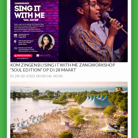
KOM ZINGEN BIJ SING IT WITH ME ZANGWORKSHOP
"SOUL EDITION" OP DI 28 MAART
Di 28-02-2023 00:00 t/m 00:00