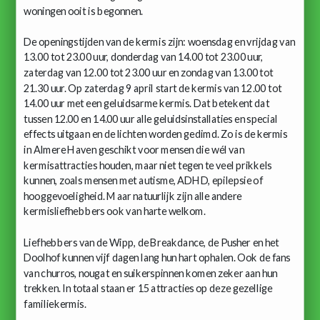
woningen ooit is begonnen.
De openingstijden van de kermis zijn: woensdag en vrijdag van
13.00 tot 23.00 uur, donderdag van 14.00 tot 23.00 uur,
zaterdag van 12.00 tot 23.00 uur en zondag van 13.00 tot
21.30 uur. Op zaterdag 9 april start de kermis van 12.00 tot
14.00 uur met een geluidsarme kermis. Dat betekent dat
tussen 12.00 en 14.00 uur alle geluidsinstallaties en special
effects uitgaan en de lichten worden gedimd. Zo is de kermis
in Almere Haven geschikt voor mensen die wél van
kermisattracties houden, maar niet tegen te veel prikkels
kunnen, zoals mensen met autisme, ADHD, epilepsie of
hooggevoeligheid. Maar natuurlijk zijn alle andere
kermisliefhebbers ook van harte welkom.
Liefhebbers van de Wipp, de Breakdance, de Pusher en het
Doolhof kunnen vijf dagen lang hun hart ophalen. Ook de fans
van churros, nougat en suikerspinnen komen zeker aan hun
trekken. In totaal staan er 15 attracties op deze gezellige
familiekermis.