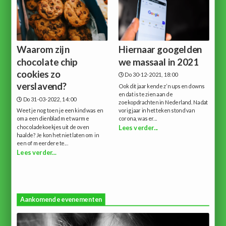
Waarom zijn
Hiernaar googelden
chocolate chip
we massaal in 2021
cookies zo
Do 30-12-2021, 18:00
verslavend?
Ook dit jaar kende z’n ups en downs
en dat is te zien aan de
Do 31-03-2022, 14:00
zoekopdrachten in Nederland. Nadat
Weet je nog toen je een kind was en
vorig jaar in het teken stond van
oma een dienblad met warme
corona, was er...
chocoladekoekjes uit de oven
Lees verder...
haalde? Je kon het niet laten om in
een of meerdere te...
Lees verder...
Aankomende evenementen