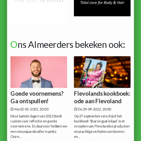
O
ns Almeerders bekeken ook:
Goede voornemens?
Flevolands kookboek:
Ga ontspullen!
ode aan Flevoland
Ma 02-01-2023, 20:00
Do 29-09-2022, 20:00
Deze laatste dagen van 2022 biedt
Op 27 september verschijnt het
ruimte voor reflectie en goede
kookboek ‘Sharon gaat lokaal’ met
voornemens. En daarvoor hebben we
recepten van Flevolandse producten
een nieuwjaarsknaller in petto.
en prachtige verhalen van boeren
Onze...
en...