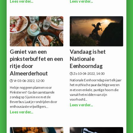
Lees verder...
Lees verder...
Geniet van een
Vandaag is het
pinksterbuffet en een
Nationale
ritje door
Eenhoorndag
Almeerderhout
Zo 10-04-2022, 14:00
Nationale Eenhoorndag viert elk jaar
Vr 03-06-2022, 12:00
het mythische paardachtige wezen
Heb je nog geen plannen voor
met een enkele, puntige hoorn die
Pinksteren? Ga dan aanstaande
vanuit het midden van zijn
zondag op 5 juni mee met de
voorhoofd...
Beverbus.Laat je rondrijden door
Lees verder...
enthousiaste vrijwilligers...
Lees verder...