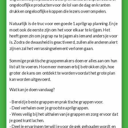
ongelooflijke producten voor de lol van de dag en kranten
drukken ongelooflijke koppen die lezers overrompelen.
Natuurlijk is de truc voor een goede 1 aprilgrap planning. En je
moet ook de eerste zijn om het voor elkaar te krijgen. Het
heeft geen zin om je grap na te jagen als iemand anders je voor
is. Zodra de dwaasheid is geactiveerd, zullen alle anderen alert
zijn en zal het verrassingselement verloren gaan.
Sommige praktische grappenmakers doen er alles aan om hun
list uit te voeren. Hoe meer mensen erbij betrokken zijn, hoe
groter de kans om ontdekt te worden voordat het grote plan
kan worden uitgevoerd.
Wat kan je doen vandaag?
- Bereid je beste grappen en praktische grappen voor.
- Deel verhalen over je grootste aprilgrappen.
- Wees veilig bij het uithalen van je grappen en zorg ervoor dat
je goed kunt lachen.
- Deel je ervaringen terwijl je voor de gek gehouden wordt en