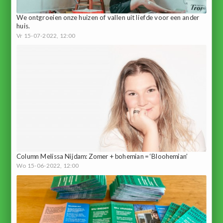
We ontgroeien onze huizen of vallen uit liefde voor een ander
huis.
Vr 15-07-2022, 12:00
Column Melissa Nijdam: Zomer + bohemian = ‘Bloohemian’
Wo 15-06-2022, 12:00