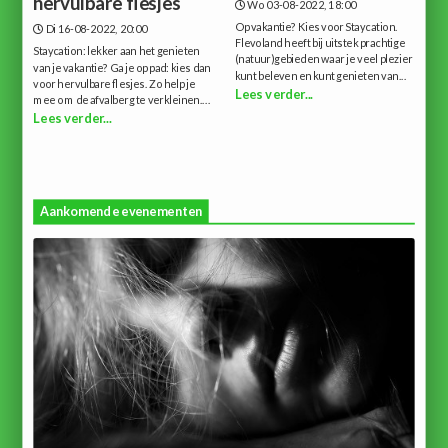
hervulbare flesjes
Wo 03-08-2022, 18:00
Op vakantie? Kies voor Staycation.
Di 16-08-2022, 20:00
Flevoland heeft bij uitstek prachtige
Staycation: lekker aan het genieten
(natuur)gebieden waar je veel plezier
van je vakantie? Ga je op pad: kies dan
kunt beleven en kunt genieten van...
voor hervulbare flesjes. Zo help je
Lees verder...
mee om de afvalberg te verkleinen....
Lees verder...
Aankomende evenementen