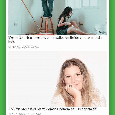
We ontgroeien onze huizen of vallen uit liefde voor een ander
huis.
Vr 15-07-2022, 12:00
Column Melissa Nijdam: Zomer + bohemian = ‘Bloohemian’
Wo 15-06-2022, 12:00