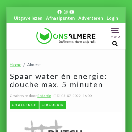
Uitgave lezen
Afhaalpunten
Adverteren
Login
MENU
Home
Almere
Spaar water én energie:
douche max. 5 minuten
Geschreven door
Redactie
Di 05-07-2022, 16:00
CHALLENGE
CIRCULAIR