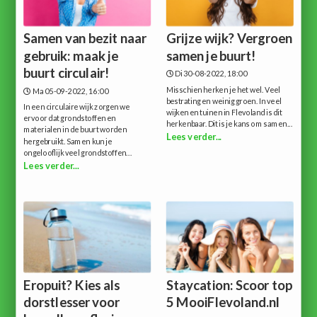
Samen van bezit naar
Grijze wijk? Vergroen
gebruik: maak je
samen je buurt!
buurt circulair!
Di 30-08-2022, 18:00
Misschien herken je het wel. Veel
Ma 05-09-2022, 16:00
bestrating en weinig groen. In veel
In een circulaire wijk zorgen we
wijken en tuinen in Flevoland is dit
ervoor dat grondstoffen en
herkenbaar. Dit is je kans om samen...
materialen in de buurt worden
Lees verder...
hergebruikt. Samen kun je
ongelooflijk veel grondstoffen...
Lees verder...
Eropuit? Kies als
Staycation: Scoor top
dorstlesser voor
5 MooiFlevoland.nl