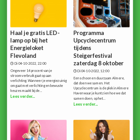
Haal je gratis LED-
Programma
lamp op bij het
Upcyclecentrum
Energieloket
tijdens
Flevoland
Steigerfestival
zaterdag 8 oktober
Di 04-10-2022, 22:00
Ongeveer 14 procent van je
Di 04-10-2022, 12:00
stroomverbruik gaat op aan
Een schoon en duurzaam Almere,
verlichting. Wanneer je energiezuinig
dat doen we samen. Het
omgaat met verlichting en bewuste
Upcyclecentrum is de plek in Almere
keuzes maakt bij de...
Haven waar je kunt zien hoe we dat
Lees verder...
samen doen, op het...
Lees verder...