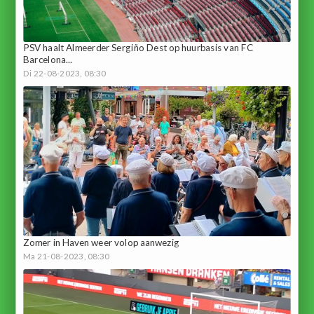
PSV haalt Almeerder Sergiño Dest op huurbasis van FC
Barcelona...
Di 22-08-2023, 08:30
Zomer in Haven weer volop aanwezig
Ma 21-08-2023, 08:30