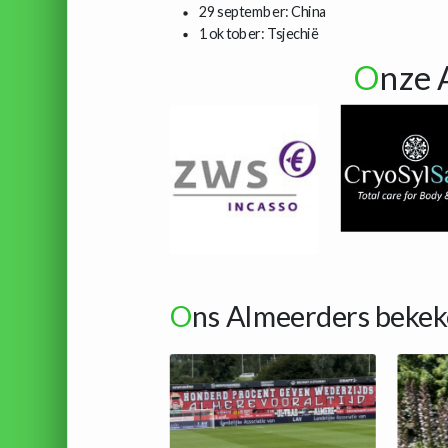
29 september: China
1 oktober: Tsjechië
O
nze 
O
ns Almeerders bekek