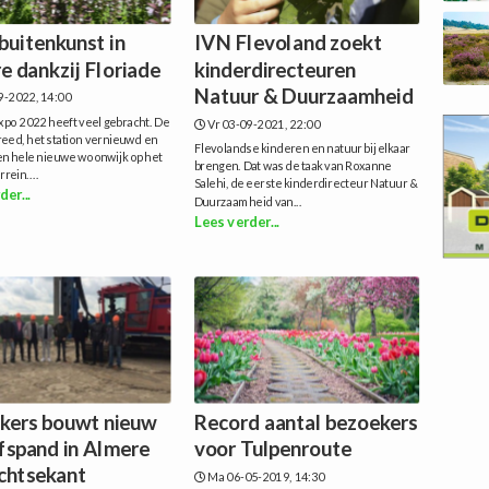
buitenkunst in
IVN Flevoland zoekt
e dankzij Floriade
kinderdirecteuren
Natuur & Duurzaamheid
9-2022, 14:00
xpo 2022 heeft veel gebracht. De
Vr 03-09-2021, 22:00
reed, het station vernieuwd en
Flevolandse kinderen en natuur bij elkaar
en hele nieuwe woonwijk op het
brengen. Dat was de taak van Roxanne
rein....
Salehi, de eerste kinderdirecteur Natuur &
der...
Duurzaamheid van...
Lees verder...
akers bouwt nieuw
Record aantal bezoekers
jfspand in Almere
voor Tulpenroute
ichtsekant
Ma 06-05-2019, 14:30