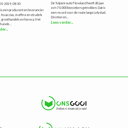
De Tulpenroute Flevoland heeft dit jaar
05-2019, 08:30
zo'n 70.000 bezoekers getrokken. Dat is
 is een producent en leverancier
een record voor de route langs Lelystad,
, focaccias, muffins en strudels
Dronten en...
l, groothandels en horeca. Het
Lees verder...
huisde...
der...