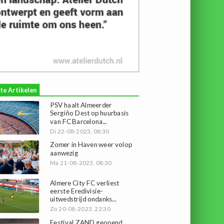
te Artikelen
PSV haalt Almeerder
Sergiño Dest op huurbasis
van FC Barcelona...
Di 22-08-2023, 08:30
Zomer in Haven weer volop
aanwezig
Ma 21-08-2023, 08:30
Almere City FC verliest
eerste Eredivisie-
uitwedstrijd ondanks...
Zo 20-08-2023, 22:30
Festival ZAND geopend