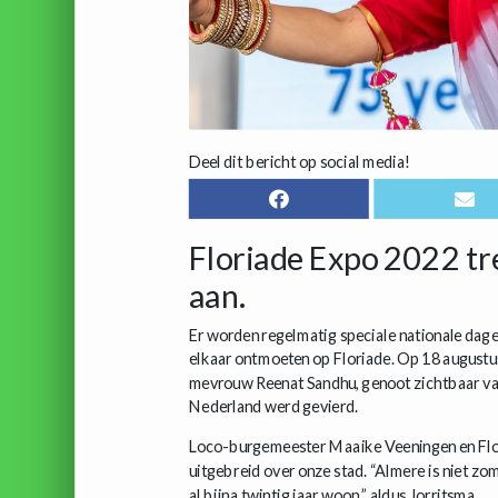
Deel dit bericht op social media!
Floriade Expo 2022 tre
aan.
Er worden regelmatig speciale nationale dag
elkaar ontmoeten op Floriade. Op 18 augustus
mevrouw Reenat Sandhu, genoot zichtbaar van
Nederland werd gevierd.
Loco-burgemeester Maaike Veeningen en Flo
uitgebreid over onze stad. “Almere is niet zoma
al bijna twintig jaar woon,” aldus Jorritsma.