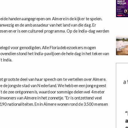
eide handen aangegrepen om Almere in de kijker te spelen.
anwezig en de ambassadeur van het land van die dag. Er
sen en er is een cultureel programma. Op de India-dag werden
ggelegd voor genodigden. Alle Floriadebezoekers mogen
vendien stond het India-paviljoen de hele dag in het teken van
t India.
 grootste deel van haar speech om te vertellen over Almere.
 we de jongste stad van Nederland. We hebben een jonge geest
uit de zee ontgonnen is, waardoor sommige delen wel 4 meter
inwoners van Almere in het zonnetje. “Er is ontzettend veel
wel 190 nationaliteiten. En in Almere wonen rond de 3.500 mensen