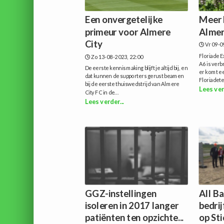
Een onvergetelijke
Meer 
primeur voor Almere
Almer
City
Vr 09-0
Floriade E
Zo 13-08-2023, 22:00
A6 is verb
De eerste kennismaking blijft je altijd bij, en
er komt e
dat kunnen de supporters gerust beamen
Floriadeter
bij de eerste thuiswedstrijd van Almere
Lees ver
City FC in de...
Lees verder...
GGZ-instellingen
All B
isoleren in 2017 langer
bedri
patiënten ten opzichte...
op St