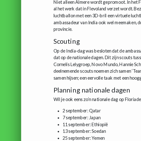
Niet alleen Almere wordt gepromoot. In het 
al het werk dat in Flevoland verzet wordt. B
luchtballon met een 3D-bril een virtuele luch
ambassadeur van India ook wel meemaken, dus
provincie.
Scouting
Op de India-dag was besloten dat de ambassa
dat op de nationale dagen. Dit zijn scouts tu
Cornelis Lelygroep, Novo Mundo, Hannie Scha
deelnemende scouts noemen zich samen ‘Team Sc
samen hijsen; een eervolle taak met een hoog
Planning nationale dagen
Wil je ook eens zo’n nationale dag op Flori
2 september: Qatar
7 september: Japan
11 september: Ethiopië
13 september: Soedan
25 september: Yemen