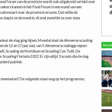
Food Forum van de provincie wordt ook uitgebreid verteld over
ezoekers kunnen in het Food Forum in een mand van een
tballonvaart over de provincie ervaren. Dat wilde de
 stapte ze de mand in. Al snel zweefde ze over onze
deur de vlag ging hijsen. Meestal doet de Almeerse scouting
Recen
ssen de 12 en 17 jaar oud, van 5 Almeerse scoutinggroepen:
ft, Scouting de Meridiaan en Scouting Con Tutti. De
outing Floriade 2022’. Er zijn altijd 3 scouts die de vlag
geëerd publiek.
ade meemaken? De volgende staan nog op het programma: