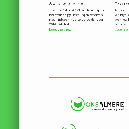
Wo 31-07-2019, 14:30
Wo 15-
Tussen 2014 en 2017 brachten er bij een
All Bakers
kwart van de ggz-instellingen patiënten
van bagels
meer tijd door in de isoleercel dan voor
voor retai
2014. Dat blijkt uit...
bedrijf ver
Lees verder...
Lees ver