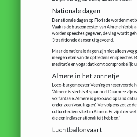
Nationale dagen
De nationale dagen op Floriade worden met b
Vaak is de burgemeester van Almere hierbij a
worden speeches gegeven, de vlag wordt gehe
3 traditionele dansen uitgevoerd.
Maar de nationale dagen zijn niet alleen we
meegenieten van de optredens en speeches. Bo
meditatie en yoga: dat komt oorspronkelijk ui
Almere in het zonnetje
Loco-burgemeester Veeningen reserveerde het
“Almere is slechts 45 jaar oud. Daarmee zijn
vol fantasie. Almere is gebouwd op land dat 
onder zeeniveau liggen.” Vervolgens zet ze de 
culturele diversiteit in Almere. Er zijn hier 
die een Indiase nationaliteit hebben.”
Luchtballonvaart