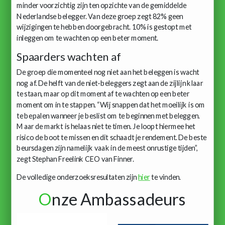
minder voorzichtig zijn ten opzichte van de gemiddelde
Nederlandse belegger. Van deze groep zegt 82% geen
wijzigingen te hebben doorgebracht. 10% is gestopt met
inleggen om te wachten op een beter moment.
Spaarders wachten af
De groep die momenteel nog niet aan het beleggen is wacht
nog af. De helft van de niet-beleggers zegt aan de zijlijn klaar
te staan, maar op dit moment af te wachten op een beter
moment om in te stappen. “Wij snappen dat het moeilijk is om
te bepalen wanneer je beslist om te beginnen met beleggen.
Maar de markt is helaas niet te timen. Je loopt hiermee het
risico de boot te missen en dit schaadt je rendement. De beste
beursdagen zijn namelijk vaak in de meest onrustige tijden”,
zegt Stephan Freelink CEO van Finner.
De volledige onderzoeksresultaten zijn
hier
te vinden.
O
nze Ambassadeurs