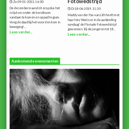
Fotowedstrijd
Zo 09-01-2022, 16:00
De decembermaand zit erop dus het
Di 18-06-2019, 11:30
is tijd om onder de kerstboom
Maddy van der Pas-van Lith heeft met
vandaan te komen en op pad te gaan.
haar foto 'Wat is er in de aanbieding
Voeg de daad bij het woord en kom in
vandaag' de Floriade Fotowedstrijd
beweging!...
gewonnen. Bij de jongeren tot 18...
Lees verder...
Lees verder...
Aankomende evenementen