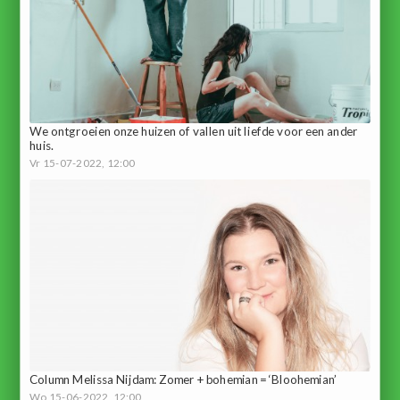
We ontgroeien onze huizen of vallen uit liefde voor een ander
huis.
Vr 15-07-2022, 12:00
Column Melissa Nijdam: Zomer + bohemian = ‘Bloohemian’
Wo 15-06-2022, 12:00