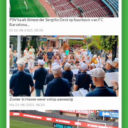
PSV haalt Almeerder Sergiño Dest op huurbasis van FC
Barcelona...
Di 22-08-2023, 08:30
Zomer in Haven weer volop aanwezig
Ma 21-08-2023, 08:30