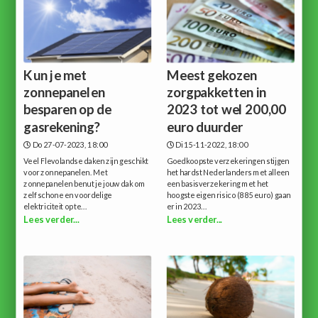
Kun je met
Meest gekozen
zonnepanelen
zorgpakketten in
besparen op de
2023 tot wel 200,00
gasrekening?
euro duurder
Do 27-07-2023, 18:00
Di 15-11-2022, 18:00
Veel Flevolandse daken zijn geschikt
Goedkoopste verzekeringen stijgen
voor zonnepanelen. Met
het hardst Nederlanders met alleen
zonnepanelen benut je jouw dak om
een basisverzekering met het
zelf schone en voordelige
hoogste eigen risico (885 euro) gaan
elektriciteit op te...
er in 2023...
Lees verder...
Lees verder...