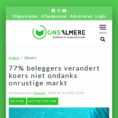
Uitgave lezen
Afhaalpunten
Adverteren
Login
MENU
Home
Almere
77% beleggers verandert
koers niet ondanks
onrustige markt
Geschreven door
Redactie
Wo 14-12-2022, 12:00
ACTIES
ACTIVITEITEN