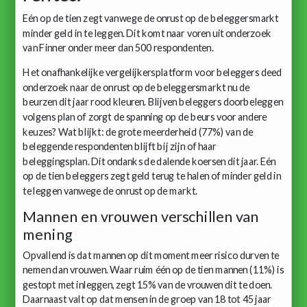
Eén op de tien zegt vanwege de onrust op de beleggersmarkt
minder geld in te leggen. Dit komt naar voren uit onderzoek
van Finner onder meer dan 500 respondenten.
Het onafhankelijke vergelijkersplatform voor beleggers deed
onderzoek naar de onrust op de beleggersmarkt nu de
beurzen dit jaar rood kleuren. Blijven beleggers doorbeleggen
volgens plan of zorgt de spanning op de beurs voor andere
keuzes? Wat blijkt: de grote meerderheid (77%) van de
beleggende respondenten blijft bij zijn of haar
beleggingsplan. Dit ondanks de dalende koersen dit jaar. Eén
op de tien beleggers zegt geld terug te halen of minder geld in
te leggen vanwege de onrust op de markt.
Mannen en vrouwen verschillen van
mening
Opvallend is dat mannen op dit moment meer risico durven te
nemen dan vrouwen. Waar ruim één op de tien mannen (11%) is
gestopt met inleggen, zegt 15% van de vrouwen dit te doen.
Daarnaast valt op dat mensen in de groep van 18 tot 45 jaar