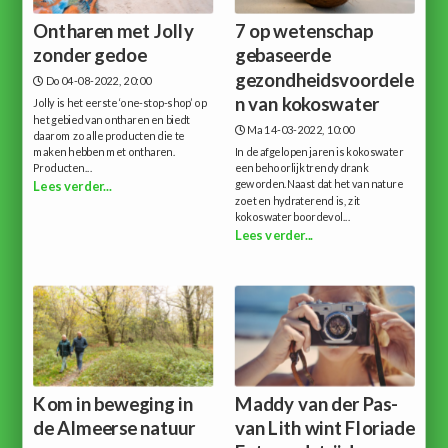
Ontharen met Jolly
7 op wetenschap
zonder gedoe
gebaseerde
gezondheidsvoordele
Do 04-08-2022, 20:00
n van kokoswater
Jolly is het eerste ‘one-stop-shop’ op
het gebied van ontharen en biedt
Ma 14-03-2022, 10:00
daarom zo alle producten die te
maken hebben met ontharen.
In de afgelopen jaren is kokoswater
Producten...
een behoorlijk trendy drank
geworden.Naast dat het van nature
Lees verder...
zoet en hydraterend is, zit
kokoswater boordevol...
Lees verder...
Kom in beweging in
Maddy van der Pas-
de Almeerse natuur
van Lith wint Floriade