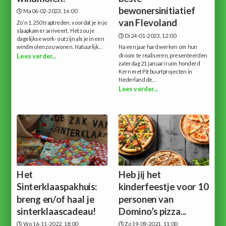
bewonersinitiatief
Ma 06-02-2023, 16:00
van Flevoland
Zo’n 1.250 traptreden, voordat je in je
slaapkamer arriveert. Het zou je
Di 24-01-2023, 12:00
dagelijkse work- out zijn als je in een
windmolen zou wonen. Natuurlijk...
Na een jaar hard werken om hun
droom te realiseren, presenteerden
Lees verder...
zaterdag 21 januari ruim honderd
Kern met Pit buurtprojecten in
Nederland de...
Lees verder...
Het
Heb jij het
Sinterklaaspakhuis:
kinderfeestje voor 10
breng en/of haal je
personen van
sinterklaascadeau!
Domino’s pizza...
Wo 16-11-2022, 18:00
Zo 19-09-2021, 11:00