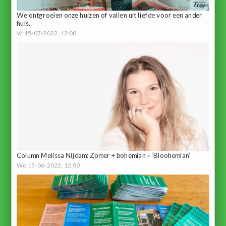
We ontgroeien onze huizen of vallen uit liefde voor een ander
huis.
Vr 15-07-2022, 12:00
Column Melissa Nijdam: Zomer + bohemian = ‘Bloohemian’
Wo 15-06-2022, 12:00