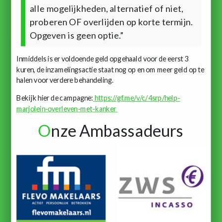
alle mogelijkheden, alternatief of niet,
proberen OF overlijden op korte termijn.
Opgeven is geen optie.”
Inmiddels is er voldoende geld opgehaald voor de eerst 3
kuren, de inzamelingsactie staat nog op en om meer geld op te
halen voor verdere behandeling.
Bekijk hier de campagne:
https://gf.me/v/c/4srp/help-
marjolein-overleven-met-kanker
O
nze Ambassadeurs