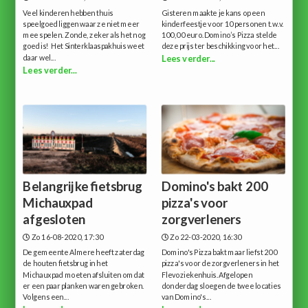
Veel kinderen hebben thuis
Gisteren maakte je kans op een
speelgoed liggen waar ze niet meer
kinderfeestje voor 10 personen t.w.v.
mee spelen. Zonde, zeker als het nog
100,00 euro.Domino’s Pizza stelde
goed is! Het Sinterklaaspakhuis weet
deze prijs ter beschikking voor het...
daar wel...
Lees verder...
Lees verder...
Belangrijke fietsbrug
Domino's bakt 200
Michauxpad
pizza's voor
afgesloten
zorgverleners
Zo 16-08-2020, 17:30
Zo 22-03-2020, 16:30
De gemeente Almere heeft zaterdag
Domino's Pizza bakt maar liefst 200
de houten fietsbrug in het
pizza's voor de zorgverleners in het
Michauxpad moeten afsluiten omdat
Flevoziekenhuis.Afgelopen
er een paar planken waren gebroken.
donderdag sloegen de twee locaties
Volgens een...
van Domino's...