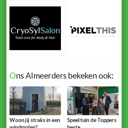
O
ns Almeerders bekeken ook:
Woon jij straks in een
Speeltuin de Toppers
windmolen?
beste