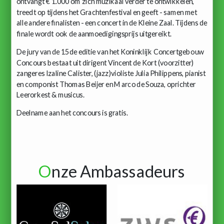
ontvangt € 1.000 om zich muzikaal verder te ontwikkelen,
treedt op tijdens het Grachtenfestival en geeft - samen met
alle andere finalisten - een concert in de Kleine Zaal. Tijdens de
finale wordt ook de aanmoedigingsprijs uitgereikt.
De jury van de 15de editie van het Koninklijk Concertgebouw
Concours bestaat uit dirigent Vincent de Kort (voorzitter)
zangeres Izaline Calister, (jazz)violiste Julia Philippens, pianist
en componist Thomas Beijer en Marco de Souza, oprichter
Leerorkest & musicus.
Deelname aan het concours is gratis.
O
nze Ambassadeurs