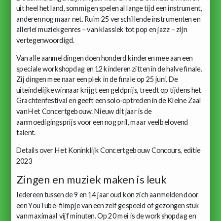
uit heel het land, sommigen spelen al lange tijd een instrument,
anderen nog maar net. Ruim 25 verschillende instrumenten en
allerlei muziekgenres – van klassiek tot pop en jazz – zijn
vertegenwoordigd.
Van alle aanmeldingen doen honderd kinderen mee aan een
speciale workshopdag en 12 kinderen zitten in de halve finale.
Zij dingen mee naar een plek in de finale op 25 juni. De
uiteindelijke winnaar krijgt een geldprijs, treedt op tijdens het
Grachtenfestival en geeft een solo-optreden in de Kleine Zaal
van Het Concertgebouw. Nieuw dit jaar is de
aanmoedigingsprijs voor een nog pril, maar veelbelovend
talent.
Details over Het Koninklijk Concertgebouw Concours, editie
2023
Zingen en muziek maken is leuk
Iedereen tussen de 9 en 14 jaar oud kon zich aanmelden door
een YouTube-filmpje van een zelf gespeeld of gezongen stuk
van maximaal vijf minuten. Op 20 mei is de workshopdag en