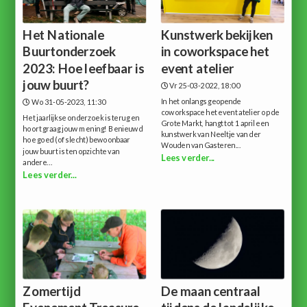
Het Nationale
Kunstwerk bekijken
Buurtonderzoek
in coworkspace het
2023: Hoe leefbaar is
event atelier
jouw buurt?
Vr 25-03-2022, 18:00
In het onlangs geopende
Wo 31-05-2023, 11:30
coworkspace het event atelier op de
Het jaarlijkse onderzoek is terug en
Grote Markt, hangt tot 1 april een
hoort graag jouw mening! Benieuwd
kunstwerk van Neeltje van der
hoe goed (of slecht) bewoonbaar
Wouden van Gasteren...
jouw buurt is ten opzichte van
Lees verder...
andere...
Lees verder...
Zomertijd
De maan centraal