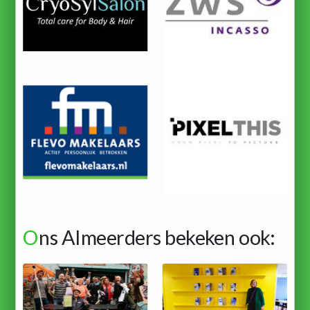
O
ns Almeerders bekeken ook: