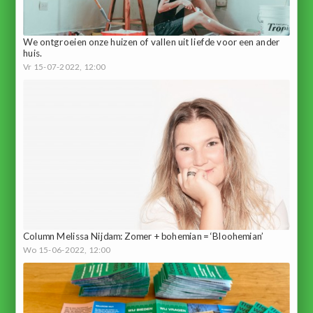
We ontgroeien onze huizen of vallen uit liefde voor een ander
huis.
Vr 15-07-2022, 12:00
Column Melissa Nijdam: Zomer + bohemian = ‘Bloohemian’
Wo 15-06-2022, 12:00