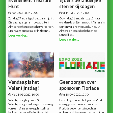
Evenement Treasure
tijdens de landelijke
Hunt
sterrenkijkdagen
Zo 13-03-2022, 22:00
Vr 11-03-2022, 12:00
Zondag 27 maart gaat de zomertijd in.
Op vrijdag 11 en zaterdag 12 maart
Die dag ligt ergens in boswachterij
worden door Sterrenwacht Almere in
Almeerderhout een schat verborgen.
samenwerking met Stad & Natuur
Maar waar en wat zal er in zitten?...
Almere en Staatsbosbeheer de
Landelijke...
Lees verder...
Lees verder...
Vandaag is het
Geen zorgen over
Valentijnsdag!
sponsoren Floriade
Ma 14-02-2022, 10:00
Vr 18-09-2020, 12:30
Valentijnsdag begon als St.
Het college noemt het 'jammer' dat
Valentijnsdag, een liturgische viering
er nog geen sponsoren voor de
van een of meer vroegchristelijke
Floriade gevonden zijn, echter
heiligen genaamd Valentinus. 14
maken ze zich nog geen zorgen of de