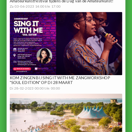
Amateurkunstfestival tijdens de Dag van de Amateurkunst!
Za 03-06-2023 14:00 t/m 17:00
KOM ZINGEN BIJ SING IT WITH ME ZANGWORKSHOP
"SOUL EDITION" OP DI 28 MAART
Di 28-02-2023 00:00 t/m 00:00