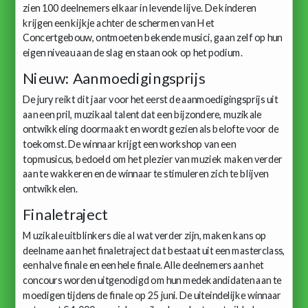
zien 100 deelnemers elkaar in levende lijve. De kinderen
krijgen een kijkje achter de schermen van Het
Concertgebouw, ontmoeten bekende musici, gaan zelf op hun
eigen niveau aan de slag en staan ook op het podium.
Nieuw: Aanmoedigingsprijs
De jury reikt dit jaar voor het eerst de aanmoedigingsprijs uit
aan een pril, muzikaal talent dat een bijzondere, muzikale
ontwikkeling doormaakt en wordt gezien als belofte voor de
toekomst. De winnaar krijgt een workshop van een
topmusicus, bedoeld om het plezier van muziek maken verder
aan te wakkeren en de winnaar te stimuleren zich te blijven
ontwikkelen.
Finaletraject
Muzikale uitblinkers die al wat verder zijn, maken kans op
deelname aan het finaletraject dat bestaat uit een masterclass,
een halve finale en een hele finale. Alle deelnemers aan het
concours worden uitgenodigd om hun medekandidaten aan te
moedigen tijdens de finale op 25 juni. De uiteindelijke winnaar