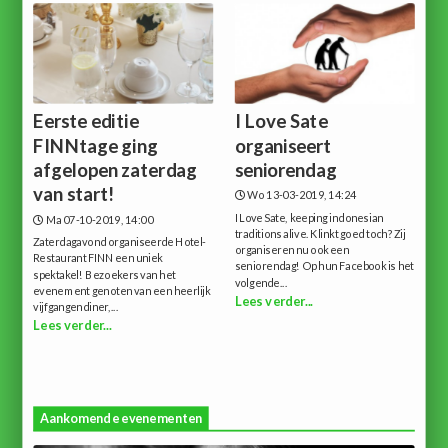
Eerste editie
I Love Sate
FINNtage ging
organiseert
afgelopen zaterdag
seniorendag
van start!
Wo 13-03-2019, 14:24
I Love Sate, keeping indonesian
Ma 07-10-2019, 14:00
traditions alive. Klinkt goed toch? Zij
Zaterdagavond organiseerde Hotel-
organiseren nu ook een
Restaurant FINN een uniek
seniorendag! Op hun Facebook is het
spektakel! Bezoekers van het
volgende...
evenement genoten van een heerlijk
Lees verder...
vijfgangendiner,...
Lees verder...
Aankomende evenementen