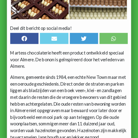
Deel dit bericht op social media!
Martess chocolaterie heeft een product ontwikkeld speciaal
voor Almere. De bonon is geïnspireerd door het verleden van
Almere.
Almere, gemeente sinds 1984, een echte New Town maar met
een oeroude geschiedenis. Direct onder de straten en parken
liggen als bladzijden van een boek veen-, klei- en zandlagen
met daarin de resten die de vroegere bewoners van dit gebied
hebben achtergelaten. Die oude resten van bewoning worden
in Almere niet opgegraven maar bewaard voor later door er
bijvoorbeeld een mooi park op aan te leggen. Op die oude
woonplaatsen, sommigen meer dan 11 duizend jaar oud,
worden vaak hazelnoten gevonden. Hazelnoten zijn makkelijk
te verzamelen, lang houdbaar en lekker gezond.