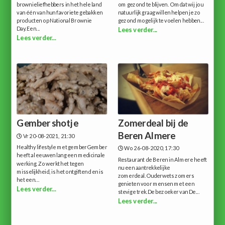
brownieliefhebbers in het hele land
om gezond te blijven. Omdat wij jou
van één van hun favoriete gebakken
natuurlijk graag willen helpen je zo
producten op National Brownie
gezond mogelijk te voelen hebben...
Day.Een...
Lees verder...
Lees verder...
Gember shotje
Zomerdeal bij de
Beren Almere
Vr 20-08-2021, 21:30
Healthy lifestyle met gemberGember
Wo 26-08-2020, 17:30
heeft al eeuwen lang een medicinale
Restaurant de Beren in Almere heeft
werking. Zo werkt het tegen
nu een aantrekkelijke
misselijkheid, is het ontgiftend en is
zomerdeal.Ouderwets zomers
het een...
genieten voor mensen met een
Lees verder...
stevige trek.De bezoeker van De...
Lees verder...