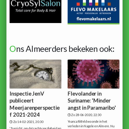
O
ns Almeerders bekeken ook:
Inspectie JenV
Flevolander in
publiceert
Suriname: 'Minder
Meerjarenperspectie
angst in Paramaribo'
f 2021-2024
Zo 28-06-2020, 22:30
Yvanca Ritfeld woonde in het
Zo 14-02-2021, 20:30
verleden in Nagele en Almere. Nu
‘Toezicht, omdat rechtvaardigheid en