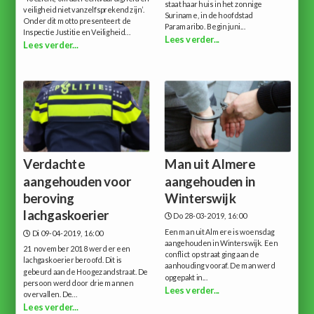
staat haar huis in het zonnige
veiligheid niet vanzelfsprekend zijn’.
Suriname, in de hoofdstad
Onder dit motto presenteert de
Paramaribo. Begin juni...
Inspectie Justitie en Veiligheid...
Lees verder...
Lees verder...
Verdachte
Man uit Almere
aangehouden voor
aangehouden in
beroving
Winterswijk
lachgaskoerier
Do 28-03-2019, 16:00
Een man uit Almere is woensdag
Di 09-04-2019, 16:00
aangehouden in Winterswijk. Een
21 november 2018 werd er een
conflict op straat ging aan de
lachgaskoerier beroofd. Dit is
aanhouding vooraf. De man werd
gebeurd aan de Hoogezandstraat. De
opgepakt in...
persoon werd door drie mannen
Lees verder...
overvallen. De...
Lees verder...