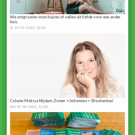
We ontgroeien onze huizen of vallen uit liefde voor een ander
huis.
Vr 15-07-2022, 12:00
Column Melissa Nijdam: Zomer + bohemian = ‘Bloohemian’
Wo 15-06-2022, 12:00