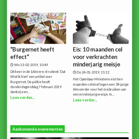
“Burgernet heeft
Eis: 10 maanden cel
effect”
voor verkrachten
minderjarig meisje
Wo 13-02-2019, 10:49
Dit keer in de 1Almere.nl rubriek 'Dat
Do 24-01-2019, 15:12
Wist Ik Niet' een artikel over
Het Openbaar Ministerie eist tien
Burgernet. De politie heeft
maanden celstraf tegen een 38-jarige
donderdagmiddag 7 februari 2019
Almeerder voor het misbruiken van
dankzij een...
een minderjarig meisje. In...
Lees verder...
Lees verder...
Aankomende evenementen