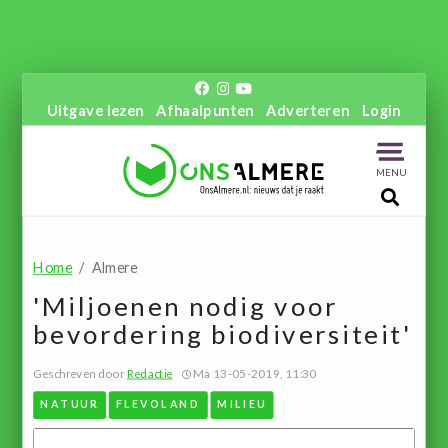
Uitgave lezen
Afhaalpunten
Adverteren
Login
MENU
Home
Almere
'Miljoenen nodig voor
bevordering biodiversiteit'
Geschreven door
Redactie
Ma 13-05-2019, 11:30
NATUUR
FLEVOLAND
MILIEU