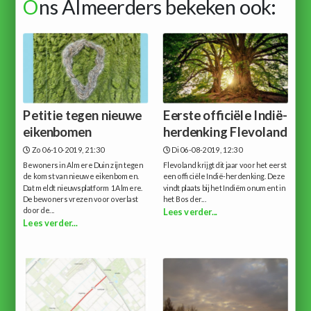
O
ns Almeerders bekeken ook:
Petitie tegen nieuwe
Eerste officiële Indië-
eikenbomen
herdenking Flevoland
Zo 06-10-2019, 21:30
Di 06-08-2019, 12:30
Bewoners in Almere Duin zijn tegen
Flevoland krijgt dit jaar voor het eerst
de komst van nieuwe eikenbomen.
een officiële Indië-herdenking. Deze
Dat meldt nieuwsplatform 1Almere.
vindt plaats bij het Indiëmonument in
De bewoners vrezen voor overlast
het Bos der...
door de...
Lees verder...
Lees verder...