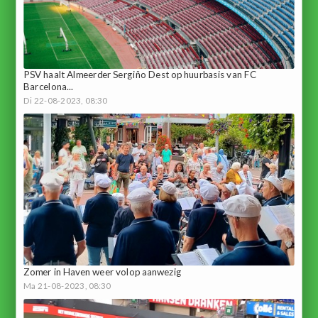
PSV haalt Almeerder Sergiño Dest op huurbasis van FC
Barcelona...
Di 22-08-2023, 08:30
Zomer in Haven weer volop aanwezig
Ma 21-08-2023, 08:30