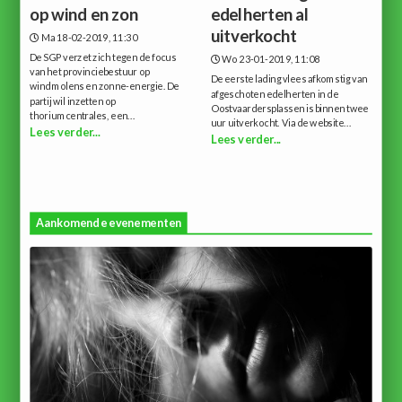
op wind en zon
edelherten al
uitverkocht
Ma 18-02-2019, 11:30
De SGP verzet zich tegen de focus
Wo 23-01-2019, 11:08
van het provinciebestuur op
De eerste lading vlees afkomstig van
windmolens en zonne-energie. De
afgeschoten edelherten in de
partij wil inzetten op
Oostvaardersplassen is binnen twee
thoriumcentrales, een...
uur uitverkocht. Via de website...
Lees verder...
Lees verder...
Aankomende evenementen