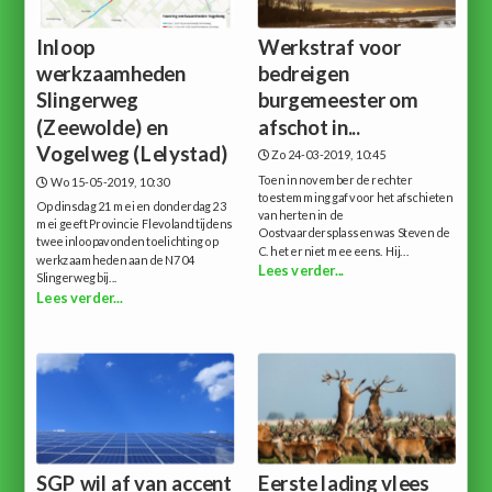
Inloop
Werkstraf voor
werkzaamheden
bedreigen
Slingerweg
burgemeester om
(Zeewolde) en
afschot in...
Vogelweg (Lelystad)
Zo 24-03-2019, 10:45
Toen in november de rechter
Wo 15-05-2019, 10:30
toestemming gaf voor het afschieten
Op dinsdag 21 mei en donderdag 23
van herten in de
mei geeft Provincie Flevoland tijdens
Oostvaardersplassen was Steven de
twee inloopavonden toelichting op
C. het er niet mee eens. Hij...
werkzaamheden aan de N704
Lees verder...
Slingerweg bij...
Lees verder...
SGP wil af van accent
Eerste lading vlees