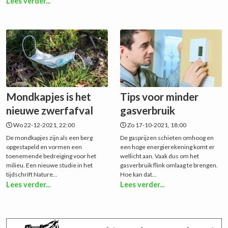
Lees verder...
Mondkapjes is het
Tips voor minder
nieuwe zwerfafval
gasverbruik
Wo 22-12-2021, 22:00
Zo 17-10-2021, 18:00
De mondkapjes zijn als een berg
De gasprijzen schieten omhoog en
opgestapeld en vormen een
een hoge energierekening komt er
toenemende bedreiging voor het
wellicht aan. Vaak dus om het
milieu. Een nieuwe studie in het
gasverbruik flink omlaag te brengen.
tijdschrift Nature...
Hoe kan dat...
Lees verder...
Lees verder...