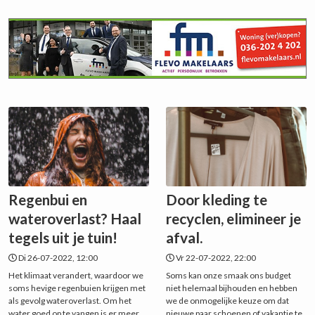
Regenbui en
Door kleding te
wateroverlast? Haal
recyclen, elimineer je
tegels uit je tuin!
afval.
Di 26-07-2022, 12:00
Vr 22-07-2022, 22:00
Het klimaat verandert, waardoor we
Soms kan onze smaak ons budget
soms hevige regenbuien krijgen met
niet helemaal bijhouden en hebben
als gevolg wateroverlast. Om het
we de onmogelijke keuze om dat
water goed op te vangen is er meer
nieuwe paar schoenen of vakantie te