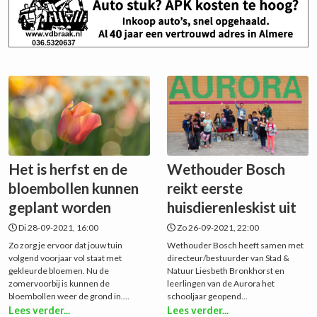
Het is herfst en de
Wethouder Bosch
bloembollen kunnen
reikt eerste
geplant worden
huisdierenleskist uit
Di 28-09-2021, 16:00
Zo 26-09-2021, 22:00
Zo zorg je ervoor dat jouw tuin
Wethouder Bosch heeft samen met
volgend voorjaar vol staat met
directeur/bestuurder van Stad &
gekleurde bloemen. Nu de
Natuur Liesbeth Bronkhorst en
zomervoorbij is kunnen de
leerlingen van de Aurora het
bloembollen weer de grond in....
schooljaar geopend...
Lees verder...
Lees verder...