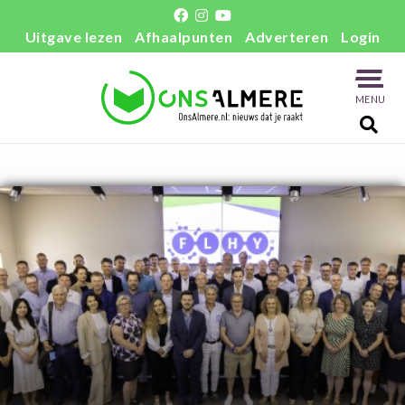
Uitgave lezen
Afhaalpunten
Adverteren
Login
MENU