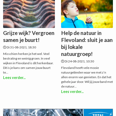
Grijze wijk? Vergroen
Help de natuur in
samen je buurt!
Flevoland: sluit je aan
bij lokale
Di 31-08-2021, 18:30
natuurgroep!
Misschien herken je het wel. Veel
bestrating en weinig groen. In veel
Di 24-08-2021, 10:30
wijken in Flevoland is dit herkenbaar.
Dit is je kans om samen jouw buurt
Flevoland heeft vele mooie
te...
natuurgebieden waar we met z’n
allen enorm van genieten. En dat het
Lees verder...
gehele jaar door. Wil jij jouw band met
de natuur...
Lees verder...