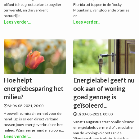
olifant is het grootste landzoogdier
Florida tot toppen in de Rocky
ter wereld, en die verdient
Mountains, van glooiende prairies
natuurlijk...
en...
Lees verder...
Lees verder...
Hoe helpt
Energielabel geeft nu
energiebesparing het
ook aan of woning
milieu?
goed genoeg is
geïsoleerd...
Vr 06-08-2021, 20:00
Hoewel het misschien niet voor de
Di 03-08-2021, 08:00
hand ligt, is er een direct verband
Vanaf 1 augustus staat op alle nieuwe
tussen jouw energieverbruik en het
energielabels vermeld of de isolatie
milieu. Wanneer je minder stroom...
van de woning voldoet aan de
Lees verder...
‘Standaard voor isolatie’. Is dat het...