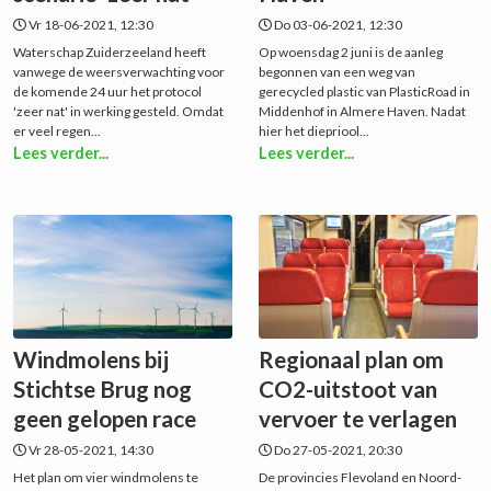
Vr 18-06-2021, 12:30
Do 03-06-2021, 12:30
Waterschap Zuiderzeeland heeft
Op woensdag 2 juni is de aanleg
vanwege de weersverwachting voor
begonnen van een weg van
de komende 24 uur het protocol
gerecycled plastic van PlasticRoad in
'zeer nat' in werking gesteld. Omdat
Middenhof in Almere Haven. Nadat
er veel regen...
hier het diepriool...
Lees verder...
Lees verder...
Windmolens bij
Regionaal plan om
Stichtse Brug nog
CO2-uitstoot van
geen gelopen race
vervoer te verlagen
Vr 28-05-2021, 14:30
Do 27-05-2021, 20:30
Het plan om vier windmolens te
De provincies Flevoland en Noord-