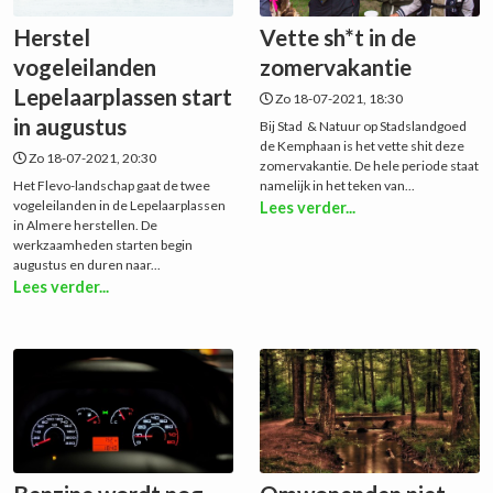
Herstel
Vette sh*t in de
vogeleilanden
zomervakantie
Lepelaarplassen start
Zo 18-07-2021, 18:30
in augustus
Bij Stad & Natuur op Stadslandgoed
de Kemphaan is het vette shit deze
Zo 18-07-2021, 20:30
zomervakantie. De hele periode staat
Het Flevo-landschap gaat de twee
namelijk in het teken van...
vogeleilanden in de Lepelaarplassen
Lees verder...
in Almere herstellen. De
werkzaamheden starten begin
augustus en duren naar...
Lees verder...