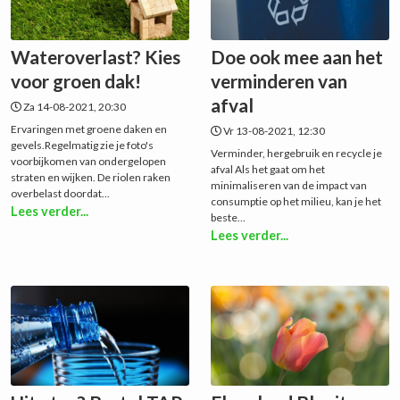
Wateroverlast? Kies
Doe ook mee aan het
voor groen dak!
verminderen van
afval
Za 14-08-2021, 20:30
Ervaringen met groene daken en
Vr 13-08-2021, 12:30
gevels.Regelmatig zie je foto's
Verminder, hergebruik en recycle je
voorbijkomen van ondergelopen
afval Als het gaat om het
straten en wijken. De riolen raken
minimaliseren van de impact van
overbelast doordat...
consumptie op het milieu, kan je het
Lees verder...
beste...
Lees verder...