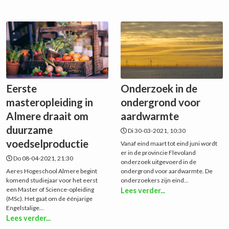
Eerste
Onderzoek in de
masteropleiding in
ondergrond voor
Almere draait om
aardwarmte
duurzame
Di 30-03-2021, 10:30
voedselproductie
Vanaf eind maart tot eind juni wordt
er in de provincie Flevoland
Do 08-04-2021, 21:30
onderzoek uitgevoerd in de
Aeres Hogeschool Almere begint
ondergrond voor aardwarmte. De
komend studiejaar voor het eerst
onderzoekers zijn eind...
een Master of Science-opleiding
Lees verder...
(MSc). Het gaat om de éénjarige
Engelstalige...
Lees verder...