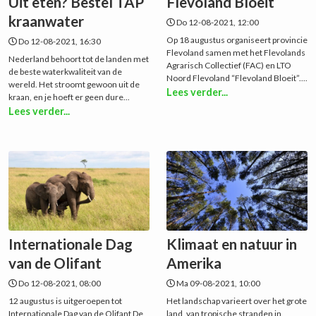
Uit eten? Bestel TAP
Flevoland Bloeit
kraanwater
Do 12-08-2021, 12:00
Op 18 augustus organiseert provincie
Do 12-08-2021, 16:30
Flevoland samen met het Flevolands
Nederland behoort tot de landen met
Agrarisch Collectief (FAC) en LTO
de beste waterkwaliteit van de
Noord Flevoland “Flevoland Bloeit”....
wereld. Het stroomt gewoon uit de
Lees verder...
kraan, en je hoeft er geen dure...
Lees verder...
Internationale Dag
Klimaat en natuur in
van de Olifant
Amerika
Do 12-08-2021, 08:00
Ma 09-08-2021, 10:00
12 augustus is uitgeroepen tot
Het landschap varieert over het grote
Internationale Dag van de Olifant De
land, van tropische stranden in