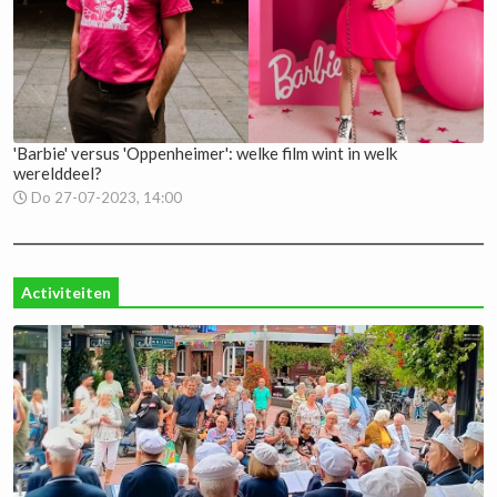
'Barbie' versus 'Oppenheimer': welke film wint in welk
werelddeel?
Do 27-07-2023, 14:00
Activiteiten