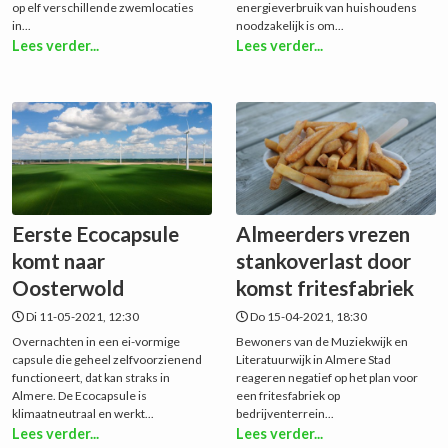
op elf verschillende zwemlocaties
energieverbruik van huishoudens
in...
noodzakelijk is om...
Lees verder...
Lees verder...
Eerste Ecocapsule
Almeerders vrezen
komt naar
stankoverlast door
Oosterwold
komst fritesfabriek
Di 11-05-2021, 12:30
Do 15-04-2021, 18:30
Overnachten in een ei-vormige
Bewoners van de Muziekwijk en
capsule die geheel zelfvoorzienend
Literatuurwijk in Almere Stad
functioneert, dat kan straks in
reageren negatief op het plan voor
Almere. De Ecocapsule is
een fritesfabriek op
klimaatneutraal en werkt...
bedrijventerrein...
Lees verder...
Lees verder...