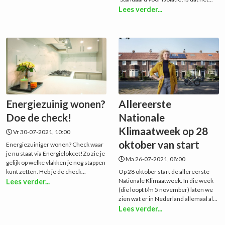
Lees verder...
Energiezuinig wonen?
Allereerste
Doe de check!
Nationale
Klimaatweek op 28
Vr 30-07-2021, 10:00
oktober van start
Energiezuiniger wonen? Check waar
je nu staat via Energielokcet!Zo zie je
Ma 26-07-2021, 08:00
gelijk op welke vlakken je nog stappen
kunt zetten. Heb je de check...
Op 28 oktober start de allereerste
Nationale Klimaatweek. In die week
Lees verder...
(die loopt t/m 5 november) laten we
zien wat er in Nederland allemaal al...
Lees verder...