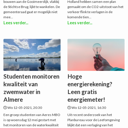
bouwen aan de Gooimeerdijk, vlakbij
Holland hebben samen een plan
de Stichtse Brug, lijkt te wankelen. De
gemaakt om de CO2-uitstoot van het
gemeenteraad gaat er mogelijk niet
verkeer flink te verlagen in de
mee...
komende tien...
Lees verder...
Lees verder...
Studenten monitoren
Hoge
kwaliteit van
energierekening?
zwemwater in
Leen gratis
Almere
energiemeter!
Wo 12-05-2021, 20:30
Wo 12-05-2021, 16:30
Een groep studenten van Aeres MBO
Uit recent onderzoek van het
is op woensdag 12 mei gestart met
Planbureau voor de Leefomgeving
het monitoren van de waterkwaliteit
blijkt dat een verlaging van het