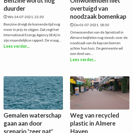
Benzine wordt nog
Omwonenden niet
duurder
overtuigd van
noodzaak bomenkap
Wo 14-07-2021, 22:30
Benzine dreigt de komende tijd nog
Do 01-07-2021, 18:30
meer in prijs te stijgen. Dat zegt het
Omwonenden van de Sprietzeil in
International Energy Agency (IEA) in
Almere twijfelen nog steeds over de
zijn maandelijkse rapport. De vraag...
noodzaak van de kap van bomen
Lees verder...
achter hun huis. De gemeente wil
een deel van...
Lees verder...
Gemalen waterschap
Weg van recycled
gaan aan door
plastic in Almere
scenario 'zeer nat'
Haven